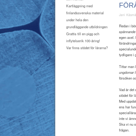
FÖR
Kartläggning med
finlandssvenska material
Jani Käsm
under hela den
Redan i bör
grundläggande utbildningen
spännande t
Grattis till en pigg och
egen axel. 
inflytelserik 100-åring!
förändringa
Var finns stödet för lärarna?
specialund
tydligare i
Tittar man
ungdomar le
försöken o
Vad är det 
stödet för 
Med uppdate
ens har fun
speciallära
inte vi ämn
Ska vi nu 
frågan.