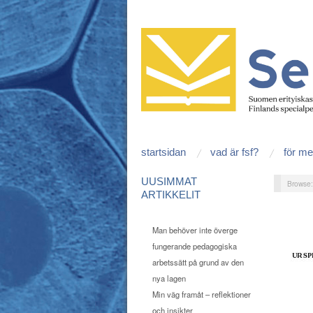
startsidan
vad är fsf?
för m
UUSIMMAT
Browse
ARTIKKELIT
Man behöver inte överge
fungerande pedagogiska
arbetssätt på grund av den
nya lagen
Min väg framåt – reflektioner
och insikter