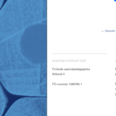
← Givande s
KONTAKTUPPGIFTER
Finlands specialpedagogiska
förbund rf.
FO-nummer 1089785-1