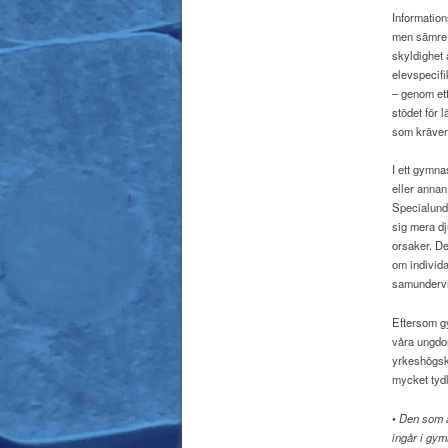
Information
men sämre i
skyldighet 
elevspecifi
– genom ett
stödet för 
som kräver
I ett gymn
eller annan
Specialunde
sig mera dj
orsaker. De
om individa
samundervi
Eftersom gy
våra ungdom
yrkeshögsk
mycket tydl
•
Den som an
ingår i gym