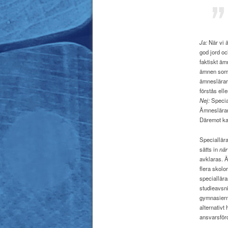
Ja:
När vi 
god jord oc
faktiskt äm
ämnen som h
ämneslärare
förstås elle
Nej:
Special
Ämneslärare
Däremot ka
Speciallära
sätts in
när
avklaras. 
flera skol
speciallära
studieavsnit
gymnasierna
alternativt
ansvarsför