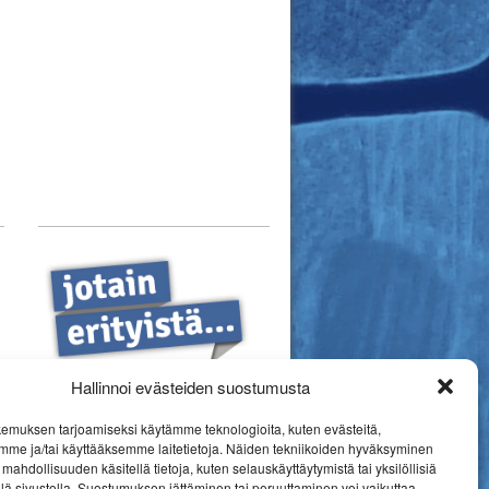
Hallinnoi evästeiden suostumusta
emuksen tarjoamiseksi käytämme teknologioita, kuten evästeitä,
mme ja/tai käyttääksemme laitetietoja. Näiden tekniikoiden hyväksyminen
mahdollisuuden käsitellä tietoja, kuten selauskäyttäytymistä tai yksilöllisiä
llä sivustolla. Suostumuksen jättäminen tai peruuttaminen voi vaikuttaa