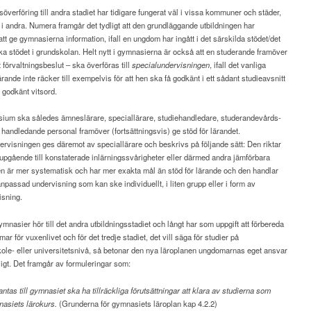
söverföring till andra stadiet har tidigare fungerat väl i vissa kommuner och städer,
 andra. Numera framgår det tydligt att den grundläggande utbildningen har
att ge gymnasierna information, ifall en ungdom har ingått i det särskilda stödet/det
ka stödet i grundskolan. Helt nytt i gymnasierna är också att en studerande framöver
 förvaltningsbeslut – ska överföras till
specialundervisningen
, ifall det vanliga
lärande inte räcker till exempelvis för att hen ska få godkänt i ett sådant studieavsnitt
 godkänt vitsord.
asium ska således ämneslärare, speciallärare, studiehandledare, studerandevårds-
 handledande personal framöver (fortsättningsvis) ge stöd för lärandet.
rvisningen ges däremot av speciallärare och beskrivs på följande sätt: Den riktar
upgående till konstaterade inlärningssvårigheter eller därmed andra jämförbara
n är mer systematisk och har mer exakta mål än stöd för lärande och den handlar
npassad undervisning som kan ske individuellt, i liten grupp eller i form av
sning.
mnasier hör till det andra utbildningsstadiet och långt har som uppgift att förbereda
ar för vuxenlivet och för det tredje stadiet, det vill säga för studier på
ole- eller universitetsnivå, så betonar den nya läroplanen ungdomarnas eget ansvar
igt. Det framgår av formuleringar som:
tas till gymnasiet ska ha tillräckliga förutsättningar att klara av studierna som
nasiets lärokurs.
(Grunderna för gymnasiets läroplan kap 4.2.2)