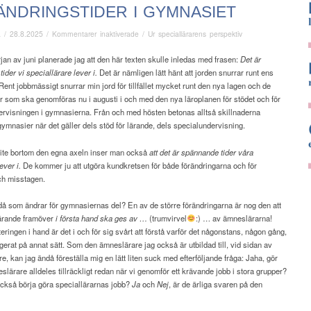
ÄNDRINGSTIDER I GYMNASIET
för
ä
/
28.8.2025
/
Kommentarer inaktiverade
/
Ur speciallärarens perspektiv
Förändringstider
i
jan av juni planerade jag att den här texten skulle inledas med frasen:
Det är
gymnasiet
ider vi speciallärare lever i.
Det är nämligen lätt hänt att jorden snurrar runt ens
Rent jobbmässigt snurrar min jord för tillfället mycket runt den nya lagen och de
r som ska genomföras nu i augusti i och med den nya läroplanen för stödet och för
ervisningen i gymnasierna. Från och med hösten betonas alltså skillnaderna
 gymnasier när det gäller dels stöd för lärande, dels specialundervisning.
 lite bortom den egna axeln inser man också
att det är spännande tider våra
ver i.
De kommer ju att utgöra kundkretsen för både förändringarna och för
ch misstagen.
då som ändrar för gymnasiernas del? En av de större förändringarna är nog den att
lärande framöver
i första hand ska ges av …
(trumvirvel
:) … av ämneslärarna!
ringen i hand är det i och för sig svårt att förstå varför det någonstans, någon gång,
gerat på annat sätt. Som den ämneslärare jag också är utbildad till, vid sidan av
re, kan jag ändå föreställa mig en lätt liten suck med efterföljande fråga: Jaha, gör
eslärare alldeles tillräckligt redan när vi genomför ett krävande jobb i stora grupper?
också börja göra speciallärarnas jobb?
Ja
och
Nej
, är de ärliga svaren på den