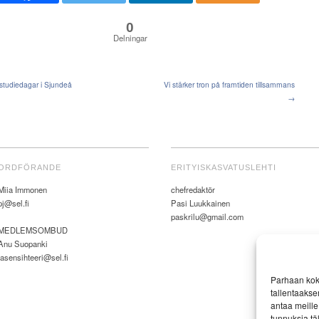
0
Delningar
tudiedagar i Sjundeå
Vi stärker tron på framtiden tillsammans
→
ORDFÖRANDE
ERITYISKASVATUSLEHTI
Miia Immonen
chefredaktör
pj@sel.fi
Pasi Luukkainen
paskrilu@gmail.com
MEDLEMSOMBUD
Anu Suopanki
jasensihteeri@sel.fi
Parhaan kok
tallentaakse
antaa meille 
tunnuksia tä