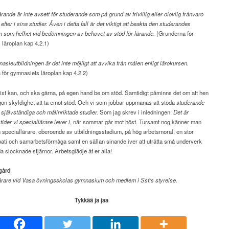
ärande är inte avsett för studerande som på grund av frivillig eller olovlig frånvaro
fter i sina studier. Även i detta fall är det viktigt att beakta den studerandes
on som helhet vid bedömningen av behovet av stöd för lärande.
(Grunderna för
läroplan kap 4.2.1)
sieutbildningen är det inte möjligt att avvika från målen enligt lärokursen.
för gymnasiets läroplan kap 4.2.2)
st kan, och ska gärna, på egen hand be om stöd. Samtidigt påminns det om att hen
gon skyldighet att ta emot stöd. Och vi som jobbar uppmanas att stöda
studerande
v självständiga och målinriktade studier.
Som jag skrev i inledningen:
Det är
ider vi speciallärare lever i
, när sommar går mot höst. Tursamt nog känner man
n speciallärare, oberoende av utbildningsstadium, på hög arbetsmoral, en stor
ati och samarbetsförmåga samt en sällan sinande iver att uträtta små underverk
da slocknade stjärnor. Arbetsglädje åt er alla!
gård
ärare vid Vasa
övningsskolas gymnasium
och medlem i Ssf:s styrelse.
Tykkää ja jaa