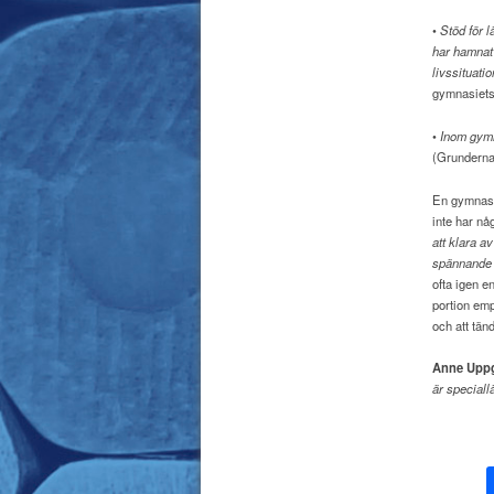
•
Stöd för l
har hamnat e
livssituati
gymnasiets 
•
Inom gymna
(Grunderna 
En gymnasi
inte har nå
att klara a
spännande t
ofta igen e
portion emp
och att tän
Anne Upp
är speciall