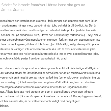
Stödet för
lärande framöver i första hand ska ges av
ämneslärarna!
ämneslärare ger instruktioner, exempel, förklaringar och uppmaningar som faller i
h ungdomarna hänger med; då utför vi vårt jobb och det är tillräckligt.
Ja:
Det är
nesläraren som är den mest kunniga och oftast ett äkta proffs i just det ämne/de
en har läst på akademisk nivå, utövat och kontinuerligt fortbildat sig i.
Nej:
När vi
 gör vårt jobb men våra instruktioner, exempel, förklaringar och uppmaningar inte
r inte når mottagaren; då har vi inte ännu gjort tillräckligt, enligt den nya läroplanen.
läraren är vanligen inte ämneslärare och ska inte ta över ämneslärarens jobb.
n är vanligen inte heller speciallärare och ska inte ta över speciallärarens jobb.
n, och ska, båda parter framöver samarbeta i hög grad.
ren ska ansvara för specialundervisningen och se till att nödvändiga stödåtgärder
 det vanliga stödet för lärandet inte är tillräckligt
, för att ett studieavsnitt ska kunna
Även om/då en ämneslärare, av någon anledning (schemakrockar, undervisning på
or samma dag …) inte kan erbjuda en ungdom stöd i sitt ämne, kan och ska även
ren erbjuda sådant stöd som ökar sannolikheten för att ungdomen klarar
tet. Alltså, fortsätta med att göra det som vi speciallärare även gjort tidigare i
. I och med att tjänster för speciallärare inte har funnits så länge på gymnasienivå,
 helt har saknats där, är det välkommet och viktigt med en tydligare
delning.