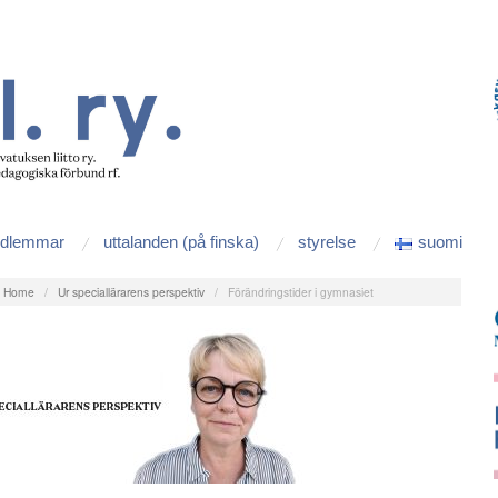
edlemmar
uttalanden (på finska)
styrelse
suomi
:
Home
/
Ur speciallärarens perspektiv
/
Förändringstider i gymnasiet