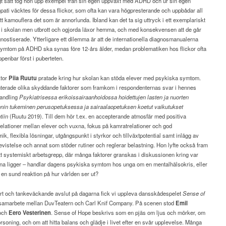
gt sätt tog hon upp exempel från sin egen uppväxt med ADHD och ur sin egen
pati väcktes för dessa flickor, som ofta kan vara högpresterande och uppbådar all
att kamouflera det som är annorlunda. Ibland kan det ta sig uttryck i ett exemplariskt
 i skolan men utbrott och ogjorda läxor hemma, och med konsekvensen att de går
nostiserade. Ytterligare ett dilemma är att de internationella diagnosmanualerna
 symtom på ADHD ska synas före 12-års ålder, medan problematiken hos flickor ofta
ppenbar först i puberteten.
tor
Piia Ruutu
pratade kring hur skolan kan stöda elever med psykiska symtom.
terade olika skyddande faktorer som framkom i respondenternas svar i hennes
andling
Psykiatrisessa erikoissairaanhoidossa hoidettujen lasten ja nuorten
nin tukeminen perusopetuksessa ja sairaalaopetuksen koetut vaikutukset
tiin
(Ruutu 2019). Till dem hör t.ex. en accepterande atmosfär med positiva
lationer mellan elever och vuxna, fokus på kamratrelationer och god
k, flexibla lösningar, utgångspunkt i styrkor och tillväxtpotential samt inlägg av
utevistelse och annat som stöder rutiner och reglerar belastning. Hon lyfte också fram
tt systemiskt arbetsgrepp, där många faktorer granskas i diskussionen kring var
na ligger – handlar dagens psykiska symtom hos unga om en mentalhälsokris, eller
en sund reaktion på hur världen ser ut?
t och tankeväckande avslut på dagarna fick vi uppleva dansskådespelet
Sense of
 samarbete mellan DuvTeatern och Carl Knif Company. På scenen stod
Emil
och
Eero Vesterinen
. Sense of Hope beskrivs som en pjäs om ljus och mörker, om
örsoning, och om att hitta balans och glädje i livet efter en svår upplevelse. Många