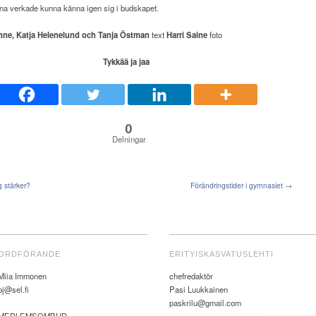
rna verkade kunna känna igen sig i budskapet.
nne, Katja Helenelund och Tanja Östman
text
Harri Saine
foto
Tykkää ja jaa
0
Delningar
 stärker?
Förändringstider i gymnasiet →
ORDFÖRANDE
ERITYISKASVATUSLEHTI
Miia Immonen
chefredaktör
pj@sel.fi
Pasi Luukkainen
paskrilu@gmail.com