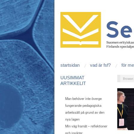
startsidan
vad är fsf?
för m
UUSIMMAT
Browse
ARTIKKELIT
Man behöver inte överge
fungerande pedagogiska
arbetssätt på grund av den
nya lagen
Min väg framåt – reflektioner
och insikter