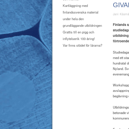
GIVA
Kartläggning med
finlandssvenska material
Jani Käsm
under hela den
Finlands s
grundläggande utbildningen
studiedag
Grattis till en pigg och
utbildning
inflytelserik 100-åring!
förtroende
Var finns stödet för lärarna?
Studiedaga
med ett sta
hundratal d
Nyland. Sve
evenemang
Workshoppar
avslappnin
begåvning
Utbildning
betonade vi
kommunens v