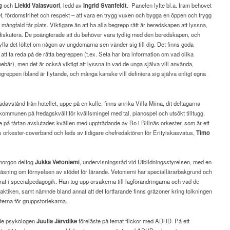
g
och
Liekki Valasvuori
, ledd av
Ingrid Svanfeldt
.
Panelen lyfte bl.a. fram behovet
, fördomsfrihet och respekt – att vara en trygg vuxen och bygga en öppen och trygg
r mångfald får plats. Viktigare än att ha alla begrepp rätt är beredskapen att lyssna,
diskutera. De poängterade att du behöver vara tydlig med den beredskapen, och
lla det löftet om någon av ungdomarna sen vänder sig till dig. Det finns goda
 att ta reda på de rätta begreppen (t.ex. Seta har bra information om vad olika
ebär), men det är också viktigt att lyssna in vad de unga själva vill använda,
greppen ibland är flytande, och många kanske vill definiera sig själva enligt egna
avstånd från hotellet, uppe på en kulle, finns anrika Villa Miina, dit deltagarna
kommunen på fredagskväll för kvällsmingel med tal, pianospel och utsökt tilltugg.
på tårtan avslutades kvällen med uppträdande av Bo i Billnäs orkester, som är ett
 orkester-coverband och leds av tidigare chefredaktören för Erityiskasvatus,
Timo
morgon deltog
Jukka Vetoniemi
, undervisningsråd vid Utbildningsstyrelsen, med en
läsning om förnyelsen av stödet för lärande. Vetoniemi har speciallärarbakgrund och
rat i specialpedagogik. Han tog upp orsakerna till lagförändringarna och vad de
raktiken, samt nämnde bland annat att det fortfarande finns gråzoner kring tolkningen
fterna för gruppstorlekarna.
de psykologen
Juulia Järvdike
föreläste på temat flickor med ADHD. På ett