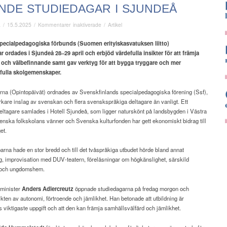
NDE STUDIEDAGAR I SJUNDEÅ
för
ä
/
15.5.2025
/
Kommentarer inaktiverade
/
Artikel
Givande
studiedagar
pecialpedagogiska förbunds (Suomen erityiskasvatuksen liitto)
i
ar
ordades i Sjundeå 28–29 april och erbjöd värdefulla insikter för att främja
Sjundeå
och välbefinnande samt gav verktyg för att bygga tryggare
och mer
fulla skolgemenskaper.
rna (Opintopäivät) ordnades av Svenskfinlands specialpedagogiska förening (Ssf),
rkare inslag av svenskan och flera svenskspråkiga deltagare än vanligt. Ett
eltagare samlades i Hotell Sjundeå, som ligger naturskönt på landsbygden i Västra
nska folkskolans vänner och Svenska kulturfonden har gett ekonomiskt bidrag till
et.
na hade en stor bredd och till det tvåspråkiga utbudet hörde bland annat
g, improvisation med DUV-teatern, föreläsningar om högkänslighet, särskild
 och ungdomshem.
sminister
Anders Adlercreutz
öppnade studiedagarna på fredag morgon och
kten av autonomi, förtroende och jämlikhet. Han betonade att utbildning är
iktigaste uppgift och att den kan främja samhällsvälfärd och jämlikhet.