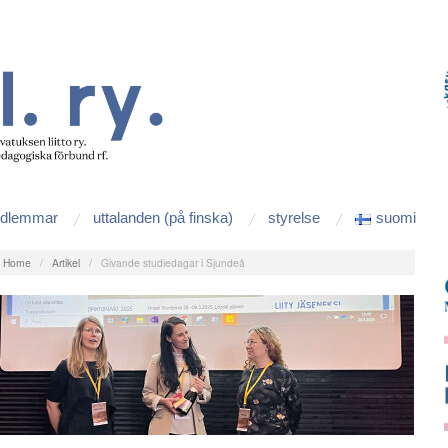
edlemmar
uttalanden (på finska)
styrelse
suomi
:
Home
/
Artikel
/
Givande studiedagar i Sjundeå