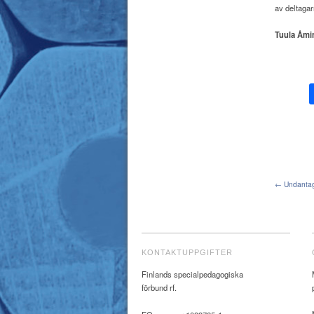
av deltaga
Tuula Åmi
← Undantag
KONTAKTUPPGIFTER
Finlands specialpedagogiska
förbund rf.