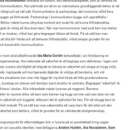
Ida Hummelstedt
föreläste om känslo- och behovsfärdigheter, som är centrala för
v kommunikation. Hon påminde om att en av människans grundläggande behov är att
 riktigt och på rätt sätt. Kommunikation är partnerskap: det involverar alltid flera
bygger på förtroende. Partnerskap i kommunikation byggs och upprätthålls i
Behov måste kunna uttryckas konkret och exakt för att kunna tillfredsställas.
ighet är viktig att lära även barn. När man kommunicerar med små barn kan behov
ill en önskan, vilket kan göra begreppet lättare att förstå. På så sätt kan man
att alla blir hörda och att behoven tillfredsställs, vilket skapar grunden för en
ch konstruktiv kommunikation.
en inom skolvälbefinnande
Ida-Maria Gordin
behandlade i sin föreläsning en
olgemenskap. Hon betonade att säkerhet är ett begrepp som definieras i lagen och
varje vuxens skyldighet att erbjuda en känsla av säkerhet och skapa en trygg miljö.
e, ingripande och korrigerande åtgärder är viktiga att bemästra, och vid
ka situationer kan man inte lägga för mycket tid på att hitta grundorsakerna.
 kunskap om eleven och familjen samt struktur är centrala. Begreppet ”säkerhet” är
efiniera i skolan. Alla inblandade måste lyssnas på noggrant. Barnens
ter är mycket olika: ett barn som känner sig trygg vet inte vad man talar om när
m säkerhet och trygghet, eftersom det är självklart för hen. För ett otryggt barn är
 helt motsatt. På så sätt kan man säkerställa att varje barn får det stöd och den
säkerhet som behövs, vilket är grunden för en välmående skolgemenskap.
rogrampunkt för eftermiddagen fick vi lyssna på en paneldebatt kring ungas
er sin sexuella identitet, med deltagarna
Anders Huldén, Ata Nousiainen, Sam