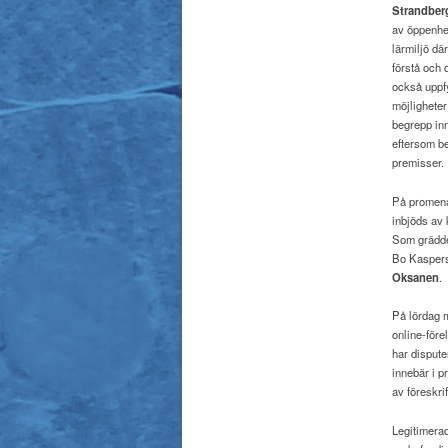
Strandber
av öppenhet
lärmiljö dä
förstå och 
också uppfy
möjligheter
begrepp inn
eftersom be
premisser.
På promenad
inbjöds av 
Som grädde 
Bo Kaspers
Oksanen
.
På lördag 
online-före
har dispute
innebär i p
av föreskri
Legitimera