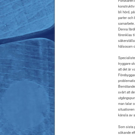
Forskaren
konstrukti
bli hörd, på
parter och 
samarbete. 
Denna färd
förenklas t
säkerställa 
hälsosam o
Specialist
tryggare sk
att det är 
Förebyggand
problematis
Bemötande,
svårt att d
utgångspunk
man talar o
situationen
känsla av 
Som sista p
sökande eft