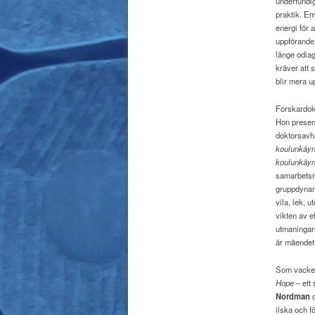
underfundi
praktik. Em
energi för 
uppförande
länge odiag
kräver att
blir mera u
Forskardok
Hon presen
doktorsavh
koulunkäyn
koulunkäyn
samarbetsre
gruppdynami
vila, lek, 
vikten av e
utmaningar
är måendet 
Som vacker
Hope
– ett
Nordman
ilska och f