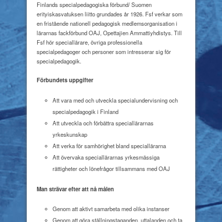
Finlands specialpedagogiska förbund/ Suomen
erityiskasvatuksen liitto grundades år 1926. Fsf verkar som
en fristående nationell pedagogisk medlemsorganisation i
lärarnas fackförbund OAJ, Opettajien Ammattiyhdistys. Till
Fsf hör speciallärare, övriga professionella
specialpedagoger och personer som intresserar sig för
specialpedagogik.
Förbundets uppgifter
Att vara med och utveckla specialundervisning och
specialpedagogik i Finland
Att utveckla och förbättra speciallärarnas
yrkeskunskap
Att verka för samhörighet bland speciallärarna
Att övervaka speciallärarnas yrkesmässiga
rättigheter och lönefrågor tillsammans med OAJ
Man strävar efter att nå målen
Genom att aktivt samarbeta med olika instanser
Genom att göra ställningstaganden, uttalanden och ta