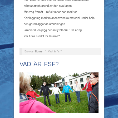
arbetssätt på grund av den nya lagen
Min väg framåt – reflektioner och insikter
Kartläggning med finlandssvenska material under hela
den grundläggande utbildningen
Grattis till en pigg och inflytelserik 100-åring!
Var finns stödet för lärarna?
Browse:
Home
/
Vad är Fsf?
VAD ÄR FSF?