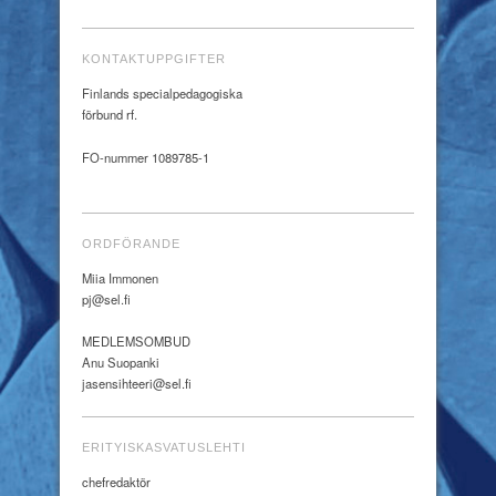
KONTAKTUPPGIFTER
Finlands specialpedagogiska
förbund rf.
FO-nummer 1089785-1
ORDFÖRANDE
Miia Immonen
pj@sel.fi
MEDLEMSOMBUD
Anu Suopanki
jasensihteeri@sel.fi
ERITYISKASVATUSLEHTI
chefredaktör