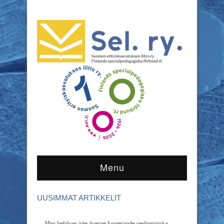
Menu
UUSIMMAT ARTIKKELIT
Man behöver inte överge fungerande pedagogiska