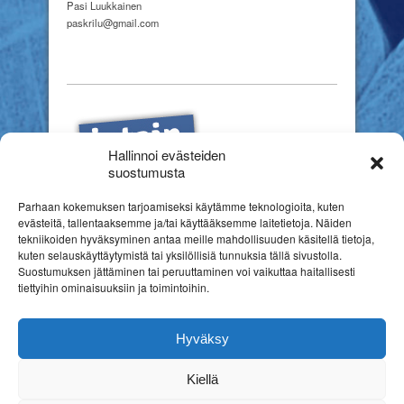
Pasi Luukkainen
paskrilu@gmail.com
Hallinnoi evästeiden
suostumusta
Parhaan kokemuksen tarjoamiseksi käytämme teknologioita, kuten
evästeitä, tallentaaksemme ja/tai käyttääksemme laitetietoja. Näiden
tekniikoiden hyväksyminen antaa meille mahdollisuuden käsitellä tietoja,
kuten selauskäyttäytymistä tai yksilöllisiä tunnuksia tällä sivustolla.
Suostumuksen jättäminen tai peruuttaminen voi vaikuttaa haitallisesti
tiettyihin ominaisuuksiin ja toimintoihin.
Hyväksy
Kiellä
Copyright © 2026
Suomen erityiskasvatuksen liitto ry