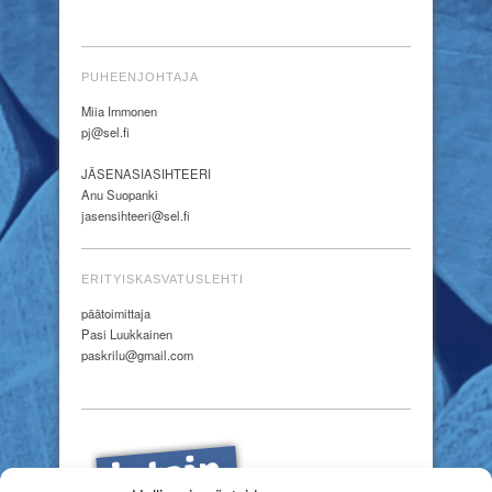
PUHEENJOHTAJA
Miia Immonen
pj@sel.fi
JÄSENASIASIHTEERI
Anu Suopanki
jasensihteeri@sel.fi
ERITYISKASVATUSLEHTI
päätoimittaja
Pasi Luukkainen
paskrilu@gmail.com