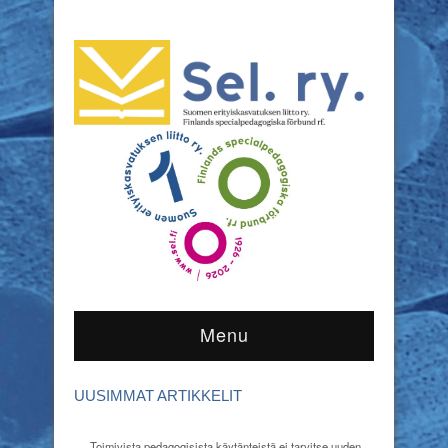
Menu
UUSIMMAT ARTIKKELIT
Toimivista pedagogisista käytänteistä ei tarvitse uuden