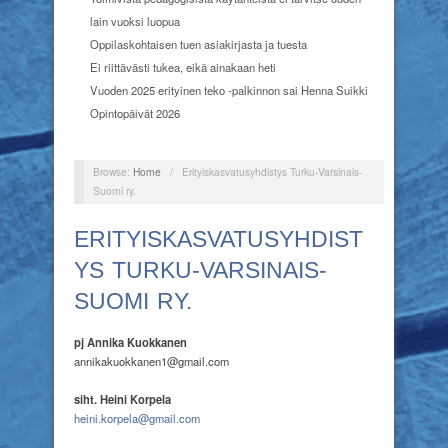
lain vuoksi luopua
Oppilaskohtaisen tuen asiakirjasta ja tuesta
Ei riittävästi tukea, eikä ainakaan heti
Vuoden 2025 erityinen teko -palkinnon sai Henna Suikki
Opintopäivät 2026
Browse:
Home
/
Erityiskasvatusyhdistys Turku-Varsinais-
Suomi ry.
ERITYISKASVATUSYHDIST
YS TURKU-VARSINAIS-
SUOMI RY.
pj
Annika Kuokkanen
annikakuokkanen1@gmail.com
siht. Heini Korpela
heini.korpela@gmail.com