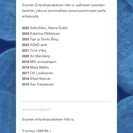
Suomen Erityiskasvatuksen liitto ry. palkitsee vuosittain
henkilön, joka on toiminnallaan tuonut positiivisesti esille
erilaisuutta.
2025
SelkoSeks, Henna Suikki
2024
Katariina Räikkönen
2023
Topi ja Sointu Borg
2022
ADHD-podi
2021
Tiina Vitka
2020
Ari Malmberg
2019
Milli virtuaaliapuri
2018
Maija Mattila
2017
Olli Luukkainen
2016
Shed Helsinki
2015
Sari Karjalainen
YHTEYSTIEDOT
Suomen erityiskasvatuksen liitto ry.
Y-tunnus 1089785-1