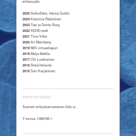
erilaisuutta.
2025
SelkoSeks, Henna Suikki
2024
Katariina Räikkönen
2023
Topi ja Sointu Borg
2022
ADHD-podi
2021
Tiina Vitka
2020
Ari Malmberg
2019
Milli virtuaaliapuri
2018
Maija Mattila
2017
Olli Luukkainen
2016
Shed Helsinki
2015
Sari Karjalainen
YHTEYSTIEDOT
Suomen erityiskasvatuksen liitto ry.
Y-tunnus 1089785-1