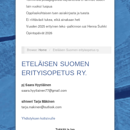
lain vuoksi luopua
Oppilaskohtaisen tuen asiakirjasta ja tuesta
Ei riittävästi tukea, eikä ainakaan heti
Vuoden 2025 erityinen teko -palkinnon sai Henna Suikki
Opintopäivät 2026
Browse:
Home
/
Eteläisen Suomen erityisopetus ry.
ETELÄISEN SUOMEN
ERITYISOPETUS RY.
pj Saara Hyytiäinen
saara.hyytiainen77@gmail.com
sihteeri Tarja Mäkinen
tarja.makinen@outlook.com
Yhdistyksen kotisivulle
Tykkää ja jaa