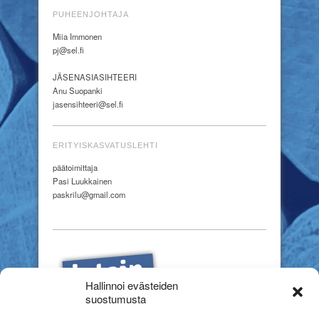
PUHEENJOHTAJA
Miia Immonen
pj@sel.fi
JÄSENASIASIHTEERI
Anu Suopanki
jasensihteeri@sel.fi
ERITYISKASVATUSLEHTI
päätoimittaja
Pasi Luukkainen
paskrilu@gmail.com
Hallinnoi evästeiden
suostumusta