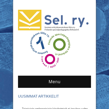
Menu
UUSIMMAT ARTIKKELIT
Toimivista pedagogisista käytänteistä ei tarvitse uuden