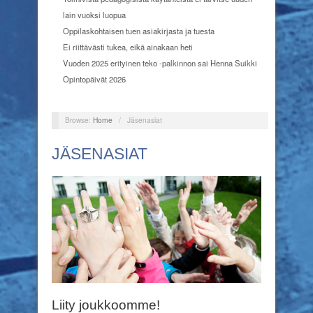
lain vuoksi luopua
Oppilaskohtaisen tuen asiakirjasta ja tuesta
Ei riittävästi tukea, eikä ainakaan heti
Vuoden 2025 erityinen teko -palkinnon sai Henna Suikki
Opintopäivät 2026
Browse:
Home
/
Jäsenasiat
JÄSENASIAT
Liity joukkoomme!