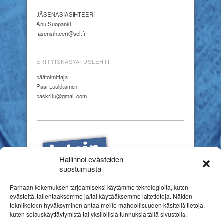
JÄSENASIASIHTEERI
Anu Suopanki
jasensihteeri@sel.fi
ERITYISKASVATUSLEHTI
päätoimittaja
Pasi Luukkainen
paskrilu@gmail.com
Hallinnoi evästeiden
suostumusta
Parhaan kokemuksen tarjoamiseksi käytämme teknologioita, kuten
evästeitä, tallentaaksemme ja/tai käyttääksemme laitetietoja. Näiden
tekniikoiden hyväksyminen antaa meille mahdollisuuden käsitellä tietoja,
kuten selauskäyttäytymistä tai yksilöllisiä tunnuksia tällä sivustolla.