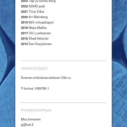
2023
Topi ja Sointu Borg
2022
ADHD-podi
2021
Tiina Vitka
2020
Ari Malmberg
2019
Milli virtuaaliapuri
2018
Maija Mattila
2017
Olli Luukkainen
2016
Shed Helsinki
2015
Sari Karjalainen
YHTEYSTIEDOT
Suomen erityiskasvatuksen liitto ry.
Y-tunnus 1089785-1
PUHEENJOHTAJA
Miia Immonen
pj@sel.fi