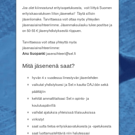
Jos olet kiinnostunu
t erityisopetuksesta, voit liittyä Suomen
erityiskasvatuksen liiton
jäseneksi!
Täytä silloin
jäsenlomake. Tarvittaessa voit ottaa myös yhteyden
jäsenasiainsihteeriimme. Jäsenmaksulasku tulee postitse ja
on 50-55 € jäsenyhdistyksestä riippuen.
Tarvittaessa voit ottaa yhteyttä myös
jäsenasiainsihteeriimme:
Anu Suopanki
jasensihteeri@sel.fi
Mitä jäsenenä saat?
hyvän 4 x vuodessa ilmestyvän jäsenlehden
vaikutat yhdistyksesi ja Sel:n kautta OAJ:öön sekä
päättäjiin
kehität ammattitaitoasi Sel:n opinto- ja
koulutuspäivillä
vaihdat ajatuksia yhteisissä tilaisuuksissa
virkistyt
saat uutta tietoa erityiskasvatuksesta ja -opetuksesta
saat luottamustehtäviä niin halutessasi