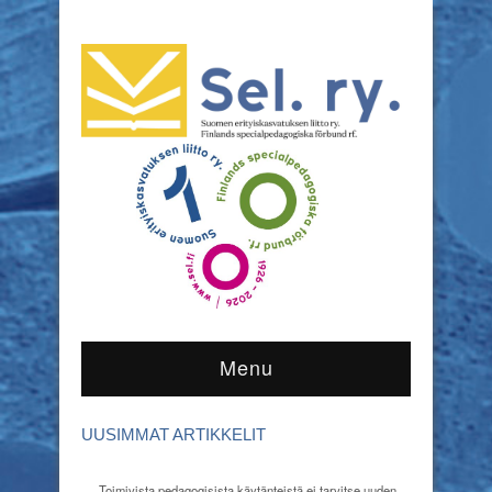
Menu
UUSIMMAT ARTIKKELIT
Toimivista pedagogisista käytänteistä ei tarvitse uuden