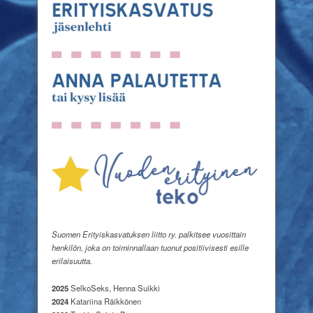
Suomen Erityiskasvatuksen liitto ry. palkitsee vuosittain
henkilön, joka on toiminnallaan tuonut positiivisesti esille
erilaisuutta.
2025
SelkoSeks, Henna Suikki
2024
Katariina Räikkönen