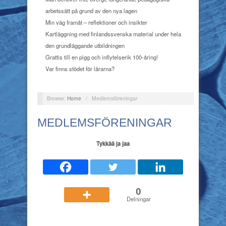
arbetssätt på grund av den nya lagen
Min väg framåt – reflektioner och insikter
Kartläggning med finlandssvenska material under hela
den grundläggande utbildningen
Grattis till en pigg och inflytelserik 100-åring!
Var finns stödet för lärarna?
Browse:
Home
/
Medlemsföreningar
MEDLEMSFÖRENINGAR
Tykkää ja jaa
0
Delningar