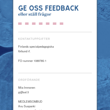
KONTAKTUPPGIFTER
Finlands specialpedagogiska
förbund rf.
FO-nummer 1089785-1
ORDFÖRANDE
Miia Immonen
pj@sel.fi
MEDLEMSOMBUD
Anu Suopanki