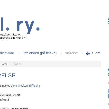
edlemmar
uttalanden (på finska)
styrelse
suomi
:
Home
/
Styrelse
RELSE
it muotoa
etunimi.sukunimi@sel.fi
taja
Päivi Peltola
la@sel.fi
johtaja
Ulla Netsäinen