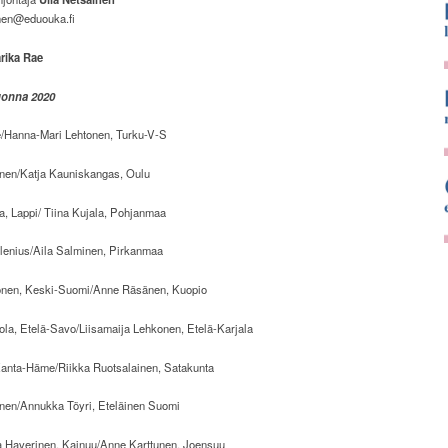
inen@eduouka.fi
rika Rae
uonna 2020
/Hanna-Mari Lehtonen, Turku-V-S
inen/Katja Kauniskangas, Oulu
la, Lappi/ Tiina Kujala, Pohjanmaa
lenius/Aila Salminen, Pirkanmaa
onen, Keski-Suomi/Anne Räsänen, Kuopio
la, Etelä-Savo/Liisamaija Lehkonen, Etelä-Karjala
 Kanta-Häme/Riikka Ruotsalainen, Satakunta
en/Annukka Töyri, Eteläinen Suomi
a Haverinen, Kainuu/Anne Karttunen, Joensuu