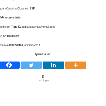
vist/Katariina Oksanen, SSF
ilöt vuonna 2020
nsihteeri
Tiina Kujala
kujalatiina4@gmail.com
aja
Ari Malmberg
astaava
Jani Käsmä
jani@kasma.fi
Tykkää ja jaa
0
Delningar