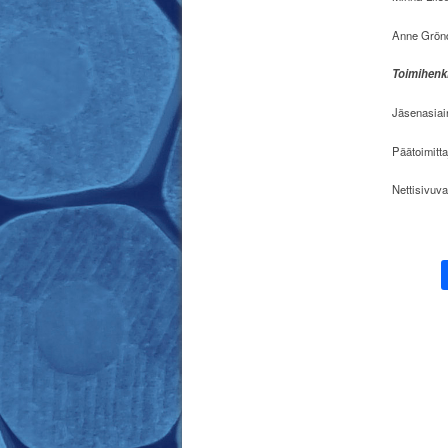
Anne Grönq
Toimihenk
Jäsenasiai
Päätoimitt
Nettisivuv