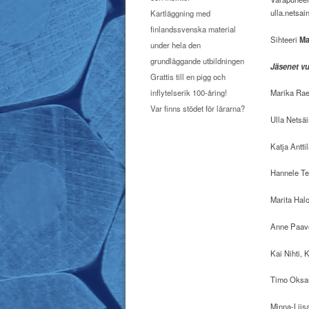
ulla.netsa
Kartläggning med
finlandssvenska material
Sihteeri
Ma
under hela den
grundläggande utbildningen
Jäsenet v
Grattis till en pigg och
inflytelserik 100-åring!
Marika Rae
Var finns stödet för lärarna?
Ulla Netsä
Katja Antti
Hannele Te
Marita Hal
Anne Paavo
Kai Nihti,
Timo Oksan
Minna-Liis