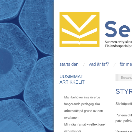
startsidan
vad är fsf?
för m
UUSIMMAT
Browse
ARTIKKELIT
STY
Man behöver inte överge
Sähköpost
fungerande pedagogiska
arbetssätt på grund av den
Puheenjoh
nya lagen
paivi.pelto
Min väg framåt – reflektioner
och insikter
Varapuheen