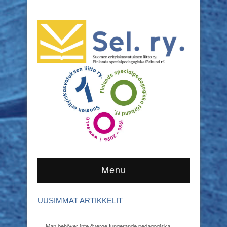
Menu
UUSIMMAT ARTIKKELIT
Man behöver inte överge fungerande pedagogiska