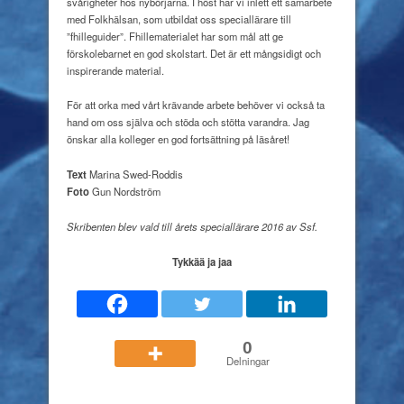
svårigheter hos nybörjarna. I höst har vi inlett ett samarbete
med Folkhälsan, som utbildat oss speciallärare till
”fhilleguider”. Fhillematerialet har som mål att ge
förskolebarnet en god skolstart. Det är ett mångsidigt och
inspirerande material.
För att orka med vårt krävande arbete behöver vi också ta
hand om oss själva och stöda och stötta varandra. Jag
önskar alla kolleger en god fortsättning på läsåret!
Text
Marina Swed-Roddis
Foto
Gun Nordström
Skribenten blev vald till årets speciallärare 2016 av Ssf.
Tykkää ja jaa
0
Delningar