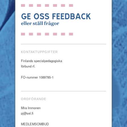
KONTAKTUPPGIFTER
Finlands specialpedagogiska
förbund rf.
FO-nummer 1089785-1
ORDFÖRANDE
Miia Immonen
pj@sel.fi
MEDLEMSOMBUD