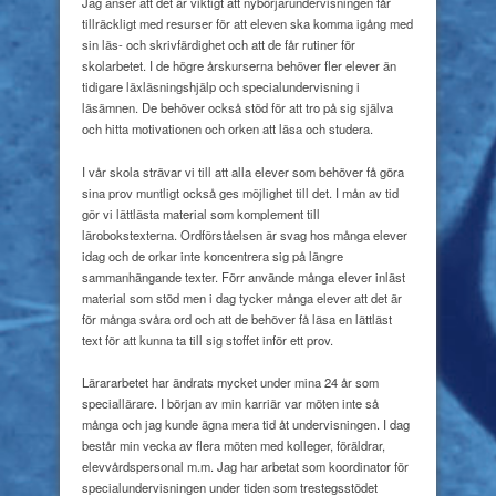
Jag anser att det är viktigt att nybörjarundervisningen får
tillräckligt med resurser för att eleven ska komma igång med
sin läs- och skrivfärdighet och att de får rutiner för
skolarbetet. I de högre årskurserna behöver fler elever än
tidigare läxläsningshjälp och specialundervisning i
läsämnen. De behöver också stöd för att tro på sig själva
och hitta motivationen och orken att läsa och studera.
I vår skola strävar vi till att alla elever som behöver få göra
sina prov muntligt också ges möjlighet till det. I mån av tid
gör vi lättlästa material som komplement till
lärobokstexterna. Ordförståelsen är svag hos många elever
idag och de orkar inte koncentrera sig på längre
sammanhängande texter. Förr använde många elever inläst
material som stöd men i dag tycker många elever att det är
för många svåra ord och att de behöver få läsa en lättläst
text för att kunna ta till sig stoffet inför ett prov.
Lärararbetet har ändrats mycket under mina 24 år som
speciallärare. I början av min karriär var möten inte så
många och jag kunde ägna mera tid åt undervisningen. I dag
består min vecka av flera möten med kolleger, föräldrar,
elevvårdspersonal m.m. Jag har arbetat som koordinator för
specialundervisningen under tiden som trestegsstödet