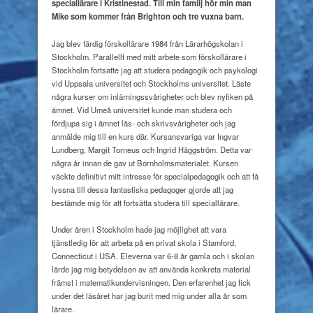
speciallärare i Kristinestad. Till min familj hör min man
Mike som kommer från Brighton och tre vuxna barn.
Jag blev färdig förskollärare 1984 från Lärarhögskolan i
Stockholm. Parallellt med mitt arbete som förskollärare i
Stockholm fortsatte jag att studera pedagogik och psykologi
vid Uppsala universitet och Stockholms universitet. Läste
några kurser om inlärningssvårigheter och blev nyfiken på
ämnet. Vid Umeå universitet kunde man studera och
fördjupa sig i ämnet läs- och skrivsvårigheter och jag
anmälde mig till en kurs där. Kursansvariga var Ingvar
Lundberg, Margit Torneus och Ingrid Häggström. Detta var
några år innan de gav ut Bornholmsmaterialet. Kursen
väckte definitivt mitt intresse för specialpedagogik och att få
lyssna till dessa fantastiska pedagoger gjorde att jag
bestämde mig för att fortsätta studera till speciallärare.
Under åren i Stockholm hade jag möjlighet att vara
tjänstledig för att arbeta på en privat skola i Stamford,
Connecticut i USA. Eleverna var 6-8 år gamla och i skolan
lärde jag mig betydelsen av att använda konkreta material
främst i matematikundervisningen. Den erfarenhet jag fick
under det läsåret har jag burit med mig under alla år som
lärare.