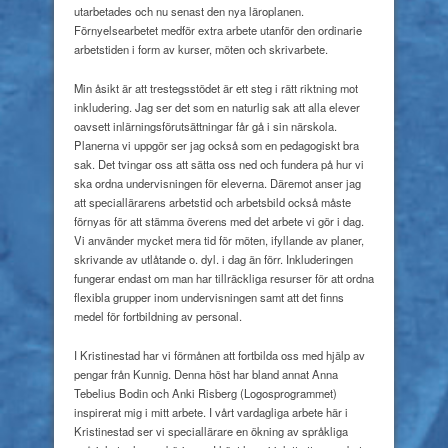
utarbetades och nu senast den nya läroplanen.
Förnyelsearbetet medför extra arbete utanför den ordinarie
arbetstiden i form av kurser, möten och skrivarbete.
Min åsikt är att trestegsstödet är ett steg i rätt riktning mot
inkludering. Jag ser det som en naturlig sak att alla elever
oavsett inlärningsförutsättningar får gå i sin närskola.
Planerna vi uppgör ser jag också som en pedagogiskt bra
sak. Det tvingar oss att sätta oss ned och fundera på hur vi
ska ordna undervisningen för eleverna. Däremot anser jag
att speciallärarens arbetstid och arbetsbild också måste
förnyas för att stämma överens med det arbete vi gör i dag.
Vi använder mycket mera tid för möten, ifyllande av planer,
skrivande av utlåtande o. dyl. i dag än förr. Inkluderingen
fungerar endast om man har tillräckliga resurser för att ordna
flexibla grupper inom undervisningen samt att det finns
medel för fortbildning av personal.
I Kristinestad har vi förmånen att fortbilda oss med hjälp av
pengar från Kunnig. Denna höst har bland annat Anna
Tebelius Bodin och Anki Risberg (Logosprogrammet)
inspirerat mig i mitt arbete. I vårt vardagliga arbete här i
Kristinestad ser vi speciallärare en ökning av språkliga