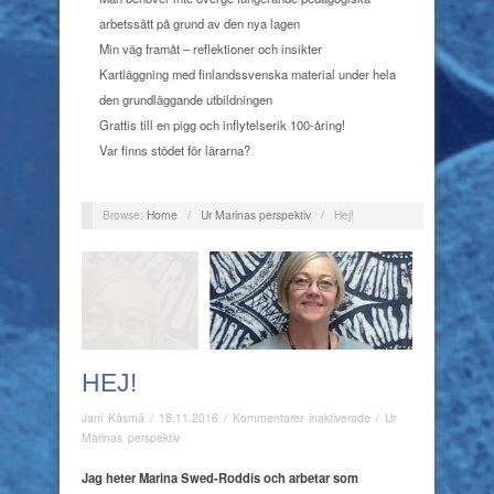
arbetssätt på grund av den nya lagen
Min väg framåt – reflektioner och insikter
Kartläggning med finlandssvenska material under hela
den grundläggande utbildningen
Grattis till en pigg och inflytelserik 100-åring!
Var finns stödet för lärarna?
Browse:
Home
/
Ur Marinas perspektiv
/
Hej!
HEJ!
för
Jani Käsmä
/
18.11.2016
/
Kommentarer inaktiverade
/
Ur
Hej!
Marinas perspektiv
Jag heter Marina Swed-Roddis och arbetar som