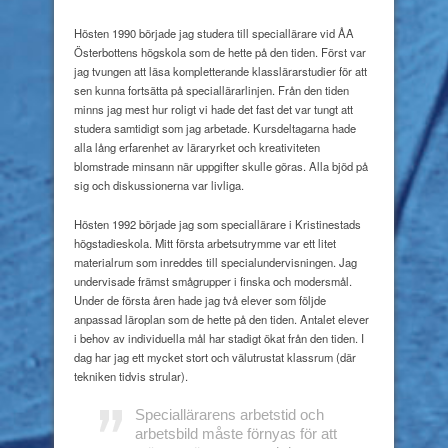
Hösten 1990 började jag studera till speciallärare vid ÅA
Österbottens högskola som de hette på den tiden. Först var
jag tvungen att läsa kompletterande klasslärarstudier för att
sen kunna fortsätta på speciallärarlinjen. Från den tiden
minns jag mest hur roligt vi hade det fast det var tungt att
studera samtidigt som jag arbetade. Kursdeltagarna hade
alla lång erfarenhet av läraryrket och kreativiteten
blomstrade minsann när uppgifter skulle göras. Alla bjöd på
sig och diskussionerna var livliga.
Hösten 1992 började jag som speciallärare i Kristinestads
högstadieskola. Mitt första arbetsutrymme var ett litet
materialrum som inreddes till specialundervisningen. Jag
undervisade främst smågrupper i finska och modersmål.
Under de första åren hade jag två elever som följde
anpassad läroplan som de hette på den tiden. Antalet elever
i behov av individuella mål har stadigt ökat från den tiden. I
dag har jag ett mycket stort och välutrustat klassrum (där
tekniken tidvis strular).
Speciallärarens arbetstid och
arbetsbild måste förnyas för att