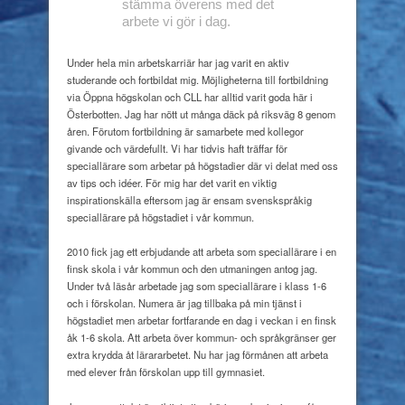
stämma överens med det
arbete vi gör i dag.
Under hela min arbetskarriär har jag varit en aktiv
studerande och fortbildat mig. Möjligheterna till fortbildning
via Öppna högskolan och CLL har alltid varit goda här i
Österbotten. Jag har nött ut många däck på riksväg 8 genom
åren. Förutom fortbildning är samarbete med kollegor
givande och värdefullt. Vi har tidvis haft träffar för
speciallärare som arbetar på högstadier där vi delat med oss
av tips och idéer. För mig har det varit en viktig
inspirationskälla eftersom jag är ensam svenskspråkig
speciallärare på högstadiet i vår kommun.
2010 fick jag ett erbjudande att arbeta som speciallärare i en
finsk skola i vår kommun och den utmaningen antog jag.
Under två läsår arbetade jag som speciallärare i klass 1-6
och i förskolan. Numera är jag tillbaka på min tjänst i
högstadiet men arbetar fortfarande en dag i veckan i en finsk
åk 1-6 skola. Att arbeta över kommun- och språkgränser ger
extra krydda åt lärararbetet. Nu har jag förmånen att arbeta
med elever från förskolan upp till gymnasiet.