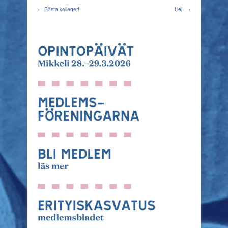
← Bästa kolleger!
Hej! →