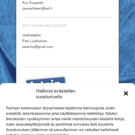
Anu Suopanki
jasensihteeri@sel.fi
ERITYISKASVATUSLEHTI
chefredaktör
Pasi Luukkainen
paskrilu@gmail.com
Hallinnoi evästeiden
suostumusta
Parhaan kokemuksen tarjoamiseksi käytämme teknologioita, kuten
evästeitä, tallentaaksemme ja/tai käyttääksemme laitetietoja. Näiden
tekniikoiden hyväksyminen antaa meille mahdollisuuden käsitellä tietoja,
kuten selauskäyttäytymistä tai yksilöllisiä tunnuksia tällä sivustolla.
Suostumuksen jättäminen tai peruuttaminen voi vaikuttaa haitallisesti
tiettyihin ominaisuuksiin ja toimintoihin.