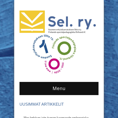
Menu
UUSIMMAT ARTIKKELIT
Man behöver inte överge fungerande pedagogiska