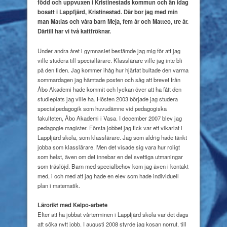
född och uppvuxen i Kristinestads kommun
och än idag
bosatt i Lappfjärd, Kristinestad.
Där bor jag med min
man Matias och våra barn Meja,
fem år och Matteo, tre år.
Därtill har vi två kattfröknar.
Under andra året i gymnasiet bestämde jag mig för att jag
ville studera till speciallärare. Klasslärare ville jag inte bli
på den tiden. Jag kommer ihåg hur hjärtat bultade den varma
sommardagen jag hämtade posten och såg att brevet från
Åbo Akademi hade kommit och lyckan över att ha fått den
studieplats jag ville ha. Hösten 2003 började jag studera
specialpedagogik som huvudämne vid pedagogiska
fakulteten, Åbo Akademi i Vasa. I december 2007 blev jag
pedagogie magister. Första jobbet jag fick var ett vikariat i
Lappfjärd skola, som klasslärare. Jag som aldrig hade tänkt
jobba som klasslärare. Men det visade sig vara hur roligt
som helst, även om det innebar en del svettiga utmaningar
som träslöjd. Barn med specialbehov kom jag även i kontakt
med, i och med att jag hade en elev som hade individuell
plan i matematik.
Lärorikt med Kelpo-arbete
Efter att ha jobbat vårterminen i Lappfjärd skola var det dags
att söka nytt jobb. I augusti 2008 styrde jag kosan norrut, till