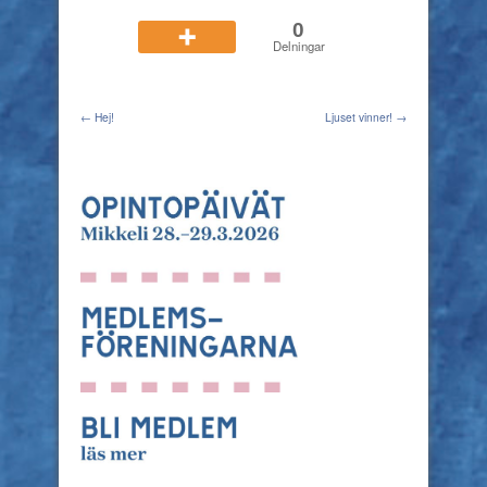
0
Delningar
← Hej!
Ljuset vinner! →