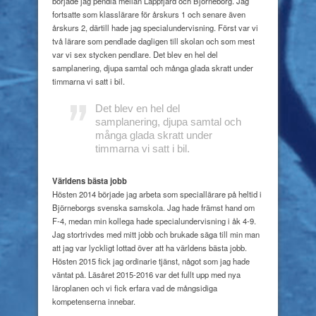
började jag pendla mellan Lappfjärd och Björneborg. Jag
fortsatte som klasslärare för årskurs 1 och senare även
årskurs 2, därtill hade jag specialundervisning. Först var vi
två lärare som pendlade dagligen till skolan och som mest
var vi sex stycken pendlare. Det blev en hel del
samplanering, djupa samtal och många glada skratt under
timmarna vi satt i bil.
Det blev en hel del
samplanering, djupa samtal och
många glada skratt under
timmarna vi satt i bil.
Världens bästa jobb
Hösten 2014 började jag arbeta som speciallärare på heltid i
Björneborgs svenska samskola. Jag hade främst hand om
F-4, medan min kollega hade specialundervisning i åk 4-9.
Jag stortrivdes med mitt jobb och brukade säga till min man
att jag var lyckligt lottad över att ha världens bästa jobb.
Hösten 2015 fick jag ordinarie tjänst, något som jag hade
väntat på. Läsåret 2015-2016 var det fullt upp med nya
läroplanen och vi fick erfara vad de mångsidiga
kompetenserna innebar.