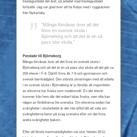
trestegsstödet det året, så arbetet med trestegsstödet
fortsatte. Jag var glad över att ha Kelpo med i ryggsäcken
från Nykarleby
.
”Många förvånas över att det
finns
en svensk skola i
Björneborg och att det är en så
pass stor skola.”
Pendade till Björneborg
Många förvånas över att det finns en svensk skola i
Björneborg och att det är en så pass stor skola att det går ca
200 elever i F-6. Därtill finns åk 7-9 och gymnasium och
svensk barnträdgård. Den största utmaningen med att arbeta
i en svensk skola i Björneborg är ju förstås att majoriteten
av eleverna har finska som modersmål. En del elever
kommer från hem där det enbart talas finska, men ofta kan
någon av föräldrarna lite svenska. Om eleverna sedan har
svårigheter i skolarbetet är det inte alltid lätt att veta om
svårigheterna beror på svag svenska eller om det finns
andra svårigheter bakom.
Efter att första mammaledigheten var slut, hösten 2012,