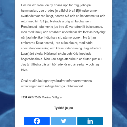
Hösten 2016 dök en ny chans upp för mig, jobb på
hemmaplan. Jag trivdes ju väldigt bra i Björneborg men
avståndet var rätt långt, nästan två och en halvtimme tur och
retur med bil. Så jag tvekade aldrig att ta chansen.
Pendlandet i sig tyckte jag inte då var särskilt betungande,
men med familj och småbarn underlättar det förstås betydligt
när jag inte åker iväg halv sju på morgonen. Nu är jag
timlärare i Kristinestad, i tre olika skolor, med både
specialundervisning och klassundervisning. Jag arbetar i
Lappfjärd skola, Härkmeri skola och Kristinestads
högstadieskola. Man kan säga att cirkeln är sluten just nu.
Jag är tillbaka där allt började för nio år sedan – och jag
trivs.
Önskar alla kollegor
nya krafter inför vårterminens
utmaningar samt många härliga jobbstunder!
Text och foto
Marina Villgren
Tykkää ja jaa