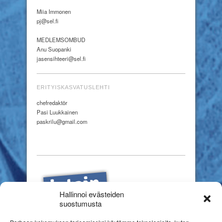
Miia Immonen
pj@sel.fi
MEDLEMSOMBUD
Anu Suopanki
jasensihteeri@sel.fi
ERITYISKASVATUSLEHTI
chefredaktör
Pasi Luukkainen
paskrilu@gmail.com
Hallinnoi evästeiden
suostumusta