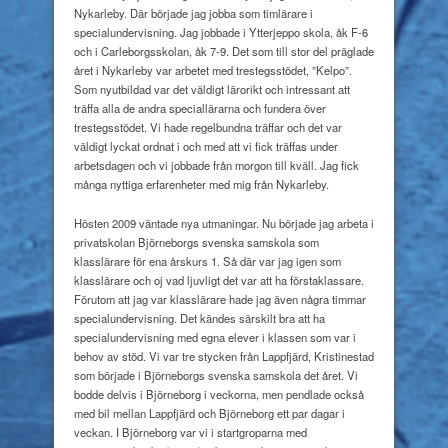
Nykarleby. Där började jag jobba som timlärare i
specialundervisning. Jag jobbade i Ytterjeppo skola, åk F-6
och i Carleborgsskolan, åk 7-9. Det som till stor del präglade
året i Nykarleby var arbetet med trestegsstödet, ”Kelpo”.
Som nyutbildad var det väldigt lärorikt och intressant att
träffa alla de andra speciallärarna och fundera över
trestegsstödet. Vi hade regelbundna träffar och det var
väldigt lyckat ordnat i och med att vi fick träffas under
arbetsdagen och vi jobbade från morgon till kväll. Jag fick
många nyttiga erfarenheter med mig från Nykarleby.
H
östen 2009 väntade nya utmaningar. Nu började jag arbeta i
privatskolan Björneborgs svenska samskola som
klasslärare för ena årskurs 1. Så där var jag igen som
klasslärare och oj vad ljuvligt det var att ha förstaklassare.
Förutom att jag var klasslärare hade jag även några timmar
specialundervisning. Det kändes särskilt bra att ha
specialundervisning med egna elever i klassen som var i
behov av stöd. Vi var tre stycken från Lappfjärd, Kristinestad
som började i Björneborgs svenska samskola det året. Vi
bodde delvis i Björneborg i veckorna, men pendlade också
med bil mellan Lappfjärd och Björneborg ett par dagar i
veckan. I Björneborg var vi i startgroparna med