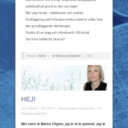
arbetssätt på grund av den nya lagen
Min väg framåt – reflektioner och insikter
Kartläggning med finlandssvenska material under hela
den grundläggande utbildningen
Grattis till en pigg och inflytelserik 100-åring!
Var finns stödet för lärarna?
Browse:
Home
/
Ur Marinas perspektiv
/
Hej!
HEJ!
för
Jani Käsmä
/
23.1.2017
/
Kommentarer inaktiverade
/
Ur
Hej!
Marinas perspektiv
Mitt namn är Marina Villgren, jag är 32 år gammal.
Jag är