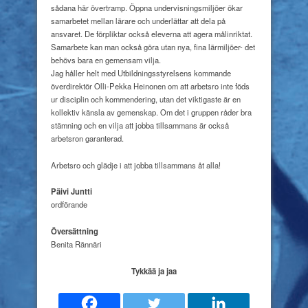
sådana här övertramp. Öppna undervisningsmiljöer ökar
samarbetet mellan lärare och underlättar att dela på
ansvaret. De förpliktar också eleverna att agera målinriktat.
Samarbete kan man också göra utan nya, fina lärmiljöer- det
behövs bara en gemensam vilja.
Jag håller helt med Utbildningsstyrelsens kommande
överdirektör Olli-Pekka Heinonen om att arbetsro inte föds
ur disciplin och kommendering, utan det viktigaste är en
kollektiv känsla av gemenskap. Om det i gruppen råder bra
stämning och en vilja att jobba tillsammans är också
arbetsron garanterad.
Arbetsro och glädje i att jobba tillsammans åt alla!
Päivi Juntti
ordförande
Översättning
Benita Rännäri
Tykkää ja jaa