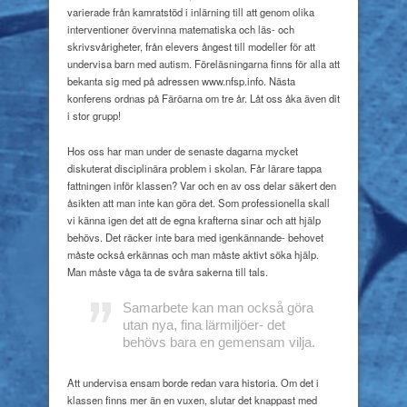
varierade från kamratstöd i inlärning till att genom olika
interventioner övervinna matematiska och läs- och
skrivsvårigheter, från elevers ångest till modeller för att
undervisa barn med autism. Föreläsningarna finns för alla att
bekanta sig med på adressen www.nfsp.info. Nästa
konferens ordnas på Färöarna om tre år. Låt oss åka även dit
i stor grupp!
Hos oss har man under de senaste dagarna mycket
diskuterat disciplinära problem i skolan. Får lärare tappa
fattningen inför klassen? Var och en av oss delar säkert den
åsikten att man inte kan göra det. Som professionella skall
vi känna igen det att de egna krafterna sinar och att hjälp
behövs. Det räcker inte bara med igenkännande- behovet
måste också erkännas och man måste aktivt söka hjälp.
Man måste våga ta de svåra sakerna till tals.
Samarbete kan man också göra
utan nya, fina lärmiljöer- det
behövs bara en gemensam vilja.
Att undervisa ensam borde redan vara historia. Om det i
klassen finns mer än en vuxen, slutar det knappast med