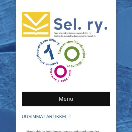
Menu
UUSIMMAT ARTIKKELIT
Man behöver inte överge fungerande pedagogiska