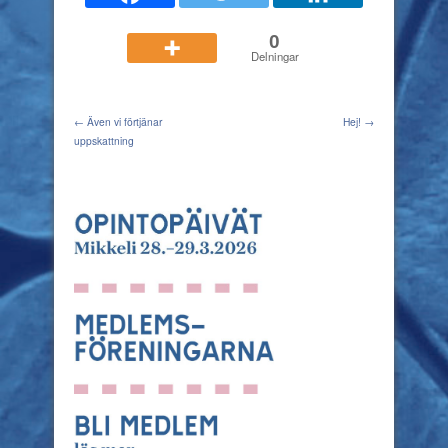
0
Delningar
← Även vi förtjänar
Hej! →
uppskattning