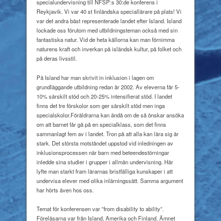
specialundervisning till NFSP:s 30:de konferens i
Reykjavik. Vi var 40 st finländska speciallärare på plats! Vi
var det andra bäst representerade landet efter Island. Island
lockade oss förutom med utbildningsteman också med sin
fantastiska natur. Vid de heta källorna kan man förnimma
naturens kraft och inverkan på isländsk kultur, på folket och
på deras livsstil.
På Island har man skrivit in inklusion i lagen om
grundläggande utbildning redan år 2002. Av eleverna får 5-
10% särskilt stöd och 20-25% intensifierat stöd. I landet
finns det tre förskolor som ger särskilt stöd men inga
specialskolor.Föräldrarna kan ändå om de så önskar ansöka
om att barnet får gå på en specialklass, som det finns
sammanlagt fem av i landet. Tron på att alla kan lära sig är
stark. Det största motståndet uppstod vid inledningen av
inklusionsprocessen när barn med beteendestörningar
inledde sina studier i grupper i allmän undervisning. Här
lyfte man starkt fram lärarnas bristfälliga kunskaper i att
undervisa elever med olika inlärningssätt. Samma argument
har hörts även hos oss.
Temat för konferensen var ”from disability to ability”.
Föreläsarna var från Island, Amerika och Finland. Ämnet