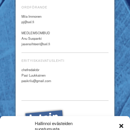
ORDFÖRANDE
Miia Immonen
pj@sel.fi
MEDLEMSOMBUD
Anu Suopanki
jasensihteeri@sel.fi
ERITYISKASVATUSLEHTI
chefredaktör
Pasi Luukkainen
paskrilu@gmail.com
Hallinnoi evästeiden
suostumusta