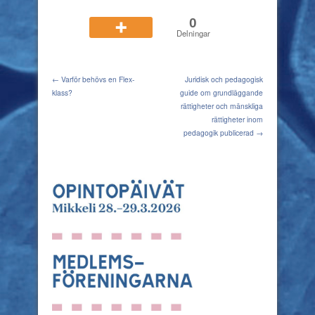
0
Delningar
← Varför behövs en Flex-
Juridisk och pedagogisk
klass?
guide om grundläggande
rättigheter och mänskliga
rättigheter inom
pedagogik publicerad →