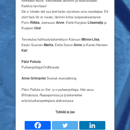
rohkeasti esille. Vaikutetaan asioihin ja osallistutaan.
Kaikkia tarvitaan!
Då vi inleder det nya året byter styrelsen sina mandatpar. Ett
stort tack för er insats, lämmin kiitos työpanoksestanne
Porin
Riikka
, Joensuun
Anne
, Etelä-Karjalan
Liisamaija
ja
Kuopion
Una
!
Tervetuloa hallitustyöskentelyyn Kainuun
Minna-Liisa
,
Keski-Suomen
Marita
, Etelä-Savon
Anne
ja Kanta-Hämeen
Kai!
Päivi Peltola
Puheenjohtaja/Ordförande
Anne Grönqvist
Svensk översättning
Päivi Peltola on Sel. ry:n puheenjohtaja. Hän asuu
Billnäsissä, Raaseporissa ja työskentelee
erityisluokanopettajana alakoulussa.
Tykkää ja jaa