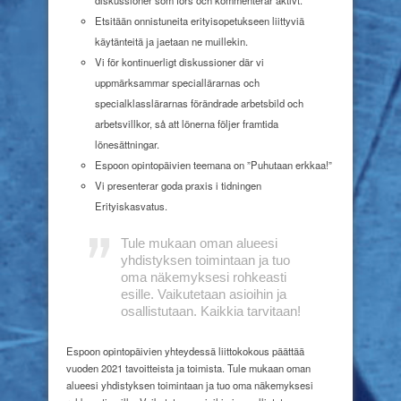
diskussioner som förs och kommenterar aktivt.
Etsitään onnistuneita erityisopetukseen liittyviä
käytänteitä ja jaetaan ne muillekin.
Vi för kontinuerligt diskussioner där vi
uppmärksammar speciallärarnas och
specialklasslärarnas förändrade arbetsbild och
arbetsvillkor, så att lönerna följer framtida
lönesättningar.
Espoon opintopäivien teemana on ”Puhutaan erkkaa!”
Vi presenterar goda praxis i tidningen
Erityiskasvatus.
Tule mukaan oman alueesi
yhdistyksen toimintaan ja tuo
oma näkemyksesi rohkeasti
esille. Vaikutetaan asioihin ja
osallistutaan. Kaikkia tarvitaan!
Espoon opintopäivien yhteydessä liittokokous päättää
vuoden 2021 tavoitteista ja toimista. Tule mukaan oman
alueesi yhdistyksen toimintaan ja tuo oma näkemyksesi