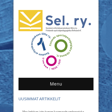
Menu
UUSIMMAT ARTIKKELIT
Man behöver inte överge fungerande pedagogiska