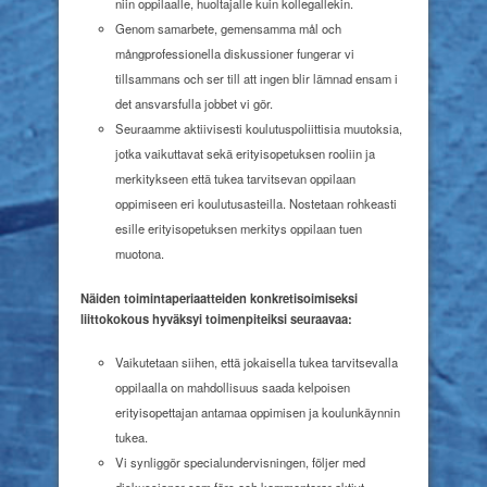
niin oppilaalle, huoltajalle kuin kollegallekin.
Genom samarbete, gemensamma mål och
mångprofessionella diskussioner fungerar vi
tillsammans och ser till att ingen blir lämnad ensam i
det ansvarsfulla jobbet vi gör.
Seuraamme aktiivisesti koulutuspoliittisia muutoksia,
jotka vaikuttavat sekä erityisopetuksen rooliin ja
merkitykseen että tukea tarvitsevan oppilaan
oppimiseen eri koulutusasteilla. Nostetaan rohkeasti
esille erityisopetuksen merkitys oppilaan tuen
muotona.
Näiden toimintaperiaatteiden konkretisoimiseksi
liittokokous hyväksyi toimenpiteiksi
seuraavaa:
Vaikutetaan siihen, että jokaisella tukea tarvitsevalla
oppilaalla on mahdollisuus saada kelpoisen
erityisopettajan antamaa oppimisen ja koulunkäynnin
tukea.
Vi synliggör specialundervisningen, följer med