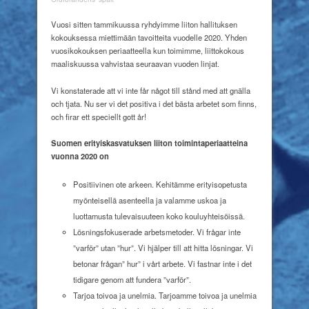
gott
nytt
Vuosi sitten tammikuussa ryhdyimme liiton hallituksen
år
kokouksessa miettimään tavoitteita vuodelle 2020. Yhden
2020!
vuosikokouksen periaatteella kun toimimme, liittokokous
maaliskuussa vahvistaa seuraavan vuoden linjat.
Vi konstaterade att vi inte får något till stånd med att gnälla
och tjata. Nu ser vi det positiva i det bästa arbetet som finns,
och firar ett speciellt gott år!
Suomen erityiskasvatuksen
liiton toimintaperiaatteina
vuonna 2020 on
Positiivinen ote arkeen. Kehitämme erityisopetusta
myönteisellä asenteella ja valamme uskoa ja
luottamusta tulevaisuuteen koko kouluyhteisöissä.
Lösningsfokuserade arbetsmetoder. Vi frågar inte
”varför” utan ”hur”. Vi hjälper till att hitta lösningar. Vi
betonar frågan” hur” i vårt arbete. Vi fastnar inte i det
tidigare genom att fundera ”varför”.
Tarjoa toivoa ja unelmia. Tarjoamme toivoa ja unelmia