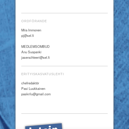
ORDFÖRANDE
Miia Immonen
pj@sel.fi
MEDLEMSOMBUD
Anu Suopanki
jasensihteeri@sel.fi
ERITYISKASVATUSLEHTI
chefredaktör
Pasi Luukkainen
paskrilu@gmail.com