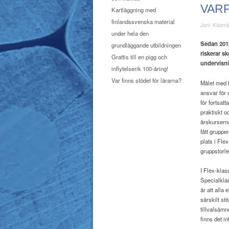
VAR
Kartläggning med
finlandssvenska material
Jani Käsm
under hela den
Sedan 2012
grundläggande utbildningen
riskerar sk
Grattis till en pigg och
undervisni
inflytelserik 100-åring!
Var finns stödet för lärarna?
Målet med f
ansvar för 
för fortsat
praktiskt o
årskurserna
fått gruppe
plats i Fle
gruppstorle
I Flex-klas
Specialkla
är att alla
särskilt st
tillvalsämn
finns det i