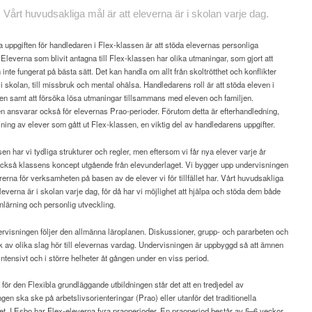
Vårt huvudsakliga
mål är att eleverna
är i skolan
varje dag.
 uppgiften för handledaren i Flex-klassen är att stöda elevernas personliga
 Eleverna som blivit antagna till Flex-klassen har olika utmaningar, som gjort att
inte fungerat på bästa sätt. Det kan handla om allt från skoltrötthet och konflikter
 skolan, till missbruk och mental ohälsa. Handledarens roll är att stöda eleven i
en samt att försöka lösa utmaningar tillsammans med eleven och familjen.
 ansvarar också för elevernas Prao-perioder. Förutom detta är efterhandledning,
jning av elever som gått ut Flex-klassen, en viktig del av handledarens uppgifter.
sen har vi tydliga strukturer och regler, men eftersom vi får nya elever varje år
också klassens koncept utgående från elevunderlaget. Vi bygger upp undervisningen
rerna för verksamheten på basen av de elever vi för tillfället har. Vårt huvudsakliga
eleverna är i skolan varje dag, för då har vi möjlighet att hjälpa och stöda dem både
inlärning och personlig utveckling.
rvisningen följer den allmänna läroplanen. Diskussioner, grupp- och pararbeten och
 av olika slag hör till elevernas vardag. Undervisningen är uppbyggd så att ämnen
ntensivt och i större helheter åt gången under en viss period.
 för den Flexibla grundläggande utbildningen står det att en tredjedel av
gen ska ske på arbetslivsorienteringar (Prao) eller utanför det traditionella
. I Esbo har Flex-eleverna fyra praoperioder. En praoperiod består av 5–6 veckor.