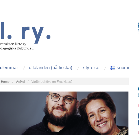
edlemmar
uttalanden (på finska)
styrelse
suomi
:
Home
/
Artikel
/
Varför behövs en Flex-klass?