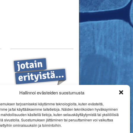
Hallinnoi evästeiden suostumusta
emuksen tarjoamiseksi käytämme teknologioita, kuten evästeitä,
mme ja/tai käyttääksemme laitetietoja. Näiden tekniikoiden hyväksyminen
mahdollisuuden käsitellä tietoja, kuten selauskäyttäytymistä tai yksilöllisiä
llä sivustolla. Suostumuksen jättäminen tai peruuttaminen voi vaikuttaa
 tiettyihin ominaisuuksiin ja toimintoihin.