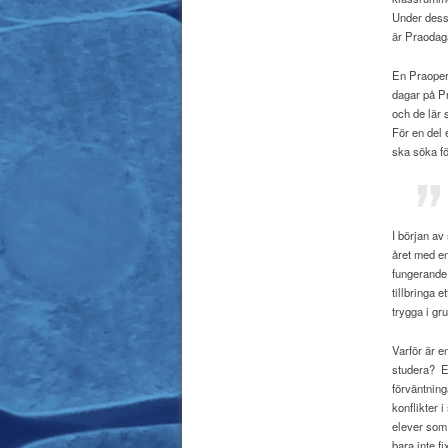
Under dess
är Praodag
En Praoperi
dagar på Pr
och de lär 
För en del 
ska söka fö
I början av
året med en
fungerande
tillbringa e
trygga i gr
Varför är e
studera?
E
förväntning
konflikter 
elever som 
bara inte f