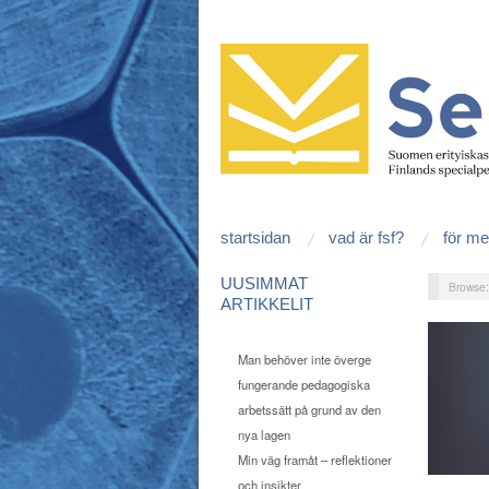
startsidan
vad är fsf?
för m
UUSIMMAT
Browse
ARTIKKELIT
Man behöver inte överge
fungerande pedagogiska
arbetssätt på grund av den
nya lagen
Min väg framåt – reflektioner
och insikter