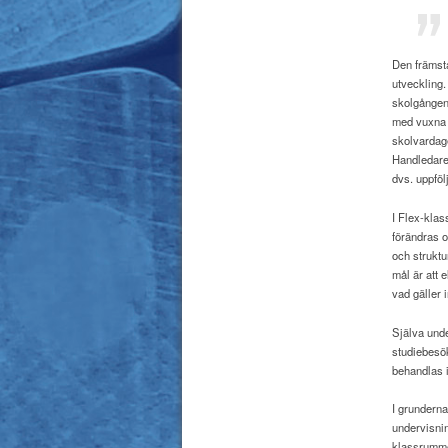
Den främsta
utveckling.
skolgången 
med vuxna i
skolvardag
Handledaren
dvs. uppföl
I Flex-klas
förändras 
och struktu
mål är att 
vad gäller 
Själva unde
studiebesök
behandlas i
I grunderna
undervisnin
klassrummet