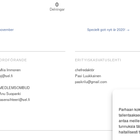
0
Delningar
 november
Speciellt gott nytt år 2020! →
ORDFÖRANDE
ERITYISKASVATUSLEHTI
Miia Immonen
chefredaktör
pj@sel.fi
Pasi Luukkainen
paskrilu@gmail.com
MEDLEMSOMBUD
Anu Suopanki
jasensihteeri@sel.fi
Parhaan kok
tallentaakse
antaa meille 
tunnuksia tä
haitallisesti