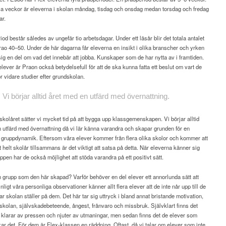
a veckor är eleverna i skolan måndag, tisdag och onsdag medan torsdag och fredag
ar.
od består således av ungefär tio arbetsdagar. Under ett läsår blir det totala antalet
ao 40–50. Under de här dagarna får eleverna en insikt i olika branscher och yrken
sig en del om vad det innebär att jobba. Kunskaper som de har nytta av i framtiden.
elever är Praon också betydelsefull för att de ska kunna fatta ett beslut om vart de
r vidare studier efter grundskolan.
Vi börjar alltid året med en utfärd med övernattning.
 skolåret sätter vi mycket tid på att bygga upp klassgemenskapen. Vi börjar alltid
 utfärd med övernattning då vi lär känna varandra och skapar grunden för en
 gruppdynamik. Eftersom våra elever kommer från flera olika skolor och kommer att
tt helt skolår tillsammans är det viktigt att satsa på detta. När eleverna känner sig
uppen har de också möjlighet att stöda varandra på ett positivt sätt.
n grupp som den här skapad? Varför behöver en del elever ett annorlunda sätt att
nligt våra personliga observationer känner allt flera elever att de inte når upp till de
ar skolan ställer på dem. Det här tar sig uttryck i bland annat bristande motivation,
i skolan, självskadebeteende, ångest, frånvaro och missbruk. Självklart finns det
klarar av pressen och njuter av utmaningar, men sedan finns det de elever som
ixar det. För dem är Flex-klassen en räddning. Oftast, då vi talar om elever som inte