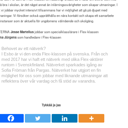
så bra i skolan, är det något annat än inlärningssvårigheter som skapar utmaningar. I
 vi jobbar mycket intensivt tillsammans har vi möjlighet att gå på djupet med
aningar. Vi försöker också upprätthålla en nära kontakt och skapa ett samarbete
instanser som är aktuella för ungdomens välmående och skolgång.
TERNA
Jesse Martelius
jobbar som specialklasslärare
i Flex-klassen
na Jürgens
som handledare i Flex-klassen
Behovet
av ett nätverk?
I Esbo är vi den enda Flex-klassen på svenska. Från och
med 2017 har vi haft ett nätverk med olika Flex-aktörer
runtom i Svenskfinland. Nätverket sparkades igång av
Sofia Fröman från Pargas. Nätverket har utgjort en fin
möjlighet för oss som jobbar med liknande utmaningar att
reflektera över vår vardag och få stöd av varandra.
Tykkää ja jaa