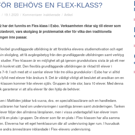
FÖR BEHÖVS EN FLEX-KLASS?
för
ä
/
19.1.2020
/
Kommentarer inaktiverade
/
Artikel
Varför
behövs
 har det funnits en Flex-klass i Esbo.
Verksamheten riktar sig till elever som
en
olavbrott,
vars skolgång är problematisk eller för vilka den
traditionella
Flex-
ngen inte passar.
klass?
lexibel grundläggande utbildning är att förstärka elevens studiemotivation och eget
sin skolgång, att få avgångsbetyg från den grundläggande utbildningen samt verktyg
ta studier. Flex-klassen är en möjlighet att gå igenom grundskolans sista år på ett mer
ch konkret sätt. Den flexibla grundläggande utbildningen är riktad till elever i
 7–9. I och med att vi samlar elever från tre olika grundskolor i Esbo har vi alltid
n fylld med elever från årskurs 9. Det är väldigt viktigt att beslutet att ansökan om en
x-klassen kommer från eleven själv. Gruppen är inte stor, bara 10 elever. Med denna
k garanterar vi att alla elever får den hjälp de behöver.
sen i Mattliden jobbar två vuxna, dvs. en specialklasslärare och en handledare.
ssläraren har hand om undervisningen i samtliga ämnen samt utvärderingen. Tanken
 elever följer den allmänna läroplanen, men i vissa undantagsfall kan elever inom
öd få en plats i gruppen. De elever som får en plats i Flex-klassen har alla samma
en. Eleverna har ett eget hemklassrum där all undervisning äger rum. I huvudsak
nte andra ämneslärare inblandade i Flex-elevers undervisning.