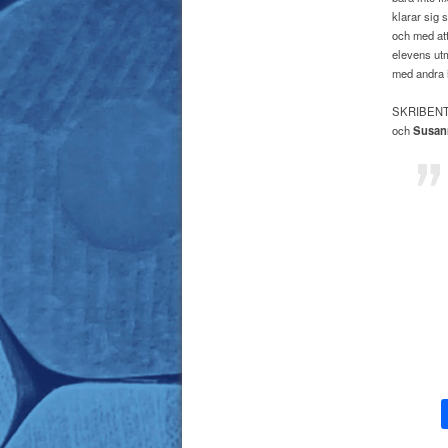
klarar sig 
och med att
elevens utm
med andra 
SKRIBEN
och
Susan