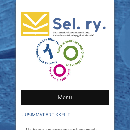
Menu
UUSIMMAT ARTIKKELIT
Man behöver inte överge fungerande pedagogiska