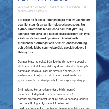
för
Jani Käsmä
/
26.4.2024
/
Kommentarer inaktiverade
/
Ur
Fem
speciallärarens perspektiv
år
i
För exakt tio år sedan förändrade jag mitt liv. Jag tog ett
Finland
ovanligt steg för en vanlig tysk specialpedagog. Jag
flyttade utomlands för att jobba där i mitt yrke. Jag
lämnade mitt fasta jobb som specialklasslärare i en tysk
särskola för barn med fysiska och intellektuella
funktionsnedsättningar och flerfunktionsnedsättning
och började jobba som tyskspråkig specialpedagog i
Helsingfors.
Därmed bytte jag också från Tysklands mycket speciella
skolsystem till det finländska systemet, där alla elever går i
samma grundskola under de första nio skolåren. Så
småningom lärde jag mig skillnaderna mellan de två
systemen och i det dagliga arbetet som specialpedagog.
Skillnaderna börjar redan under utbildningen på
universitetet. Jag läste mer eller mindre fem år i
särskollärarprogrammet för att bli specialpedagog för barn
med nedsättning av fysisk och intellektuell
funktionsförmåga. Det innebar föreläsningar och kurser om