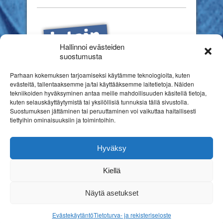
Hallinnoi evästeiden
suostumusta
Parhaan kokemuksen tarjoamiseksi käytämme teknologioita, kuten
evästeitä, tallentaaksemme ja/tai käyttääksemme laitetietoja. Näiden
tekniikoiden hyväksyminen antaa meille mahdollisuuden käsitellä tietoja,
kuten selauskäyttäytymistä tai yksilöllisiä tunnuksia tällä sivustolla.
Suostumuksen jättäminen tai peruuttaminen voi vaikuttaa haitallisesti
tiettyihin ominaisuuksiin ja toimintoihin.
Hyväksy
Kiellä
Copyright © 2026
Suomen erityiskasvatuksen liitto ry
Rekisteriseloste
Näytä asetukset
Nettitehostin Kotisivut
Evästekäytäntö
Tietoturva- ja rekisteriseloste