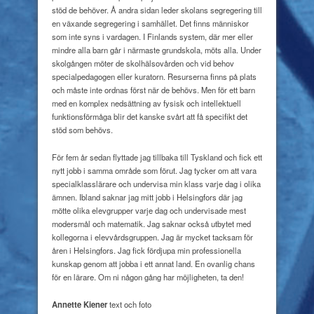
stöd de behöver. Å andra sidan leder skolans segregering till
en växande segregering i samhället. Det finns människor
som inte syns i vardagen. I Finlands system, där mer eller
mindre alla barn går i närmaste grundskola, möts alla. Under
skolgången möter de skolhälsovården och vid behov
specialpedagogen eller kuratorn. Resurserna finns på plats
och måste inte ordnas först när de behövs. Men för ett barn
med en komplex nedsättning av fysisk och intellektuell
funktionsförmåga blir det kanske svårt att få specifikt det
stöd som behövs.
För fem år sedan flyttade jag tillbaka till Tyskland och fick ett
nytt jobb i samma område som förut. Jag tycker om att vara
specialklasslärare och undervisa min klass varje dag i olika
ämnen. Ibland saknar jag mitt jobb i Helsingfors där jag
mötte olika elevgrupper varje dag och undervisade mest
modersmål och matematik. Jag saknar också utbytet med
kollegorna i elevvårdsgruppen. Jag är mycket tacksam för
åren i Helsingfors. Jag fick fördjupa min professionella
kunskap genom att jobba i ett annat land. En ovanlig chans
för en lärare. Om ni någon gång har möjligheten, ta den!
Annette Kiener
text och foto