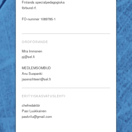
Finlands specialpedagogiska
förbund rf.
FO-nummer 1089785-1
ORDFÖRANDE
Miia Immonen
pj@sel.fi
MEDLEMSOMBUD
Anu Suopanki
jasensihteeri@sel.fi
ERITYISKASVATUSLEHTI
chefredaktör
Pasi Luukkainen
paskrilu@gmail.com