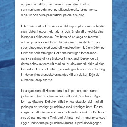
ortopedi, om AKK, om barnens utveckling i olika
sammanhang och mest av allt pedagogik, läroämnena,
didaktik och olika praktiktider på olika skolor.
Efter universitetet fortsätter utbildningen på en särskola, där
man jobbar i ett och ett halvt år och lär sig att utveckla sina
lektioner i olika ämnen. Det finns så att säga en teoretisk
och en praktisk del i lärarutbildningen. Efter det blir man
specialpedagog med speciell kunskap inom två områden av
funktionsnedsättningar. Det finns nämligen fortfarande
ganska många olika särskolor i Tyskland. Beroende på
deras behov av särskilt stöd söker eleverna till olika skolor.
Dessutom finns det naturligtvis många elever som söker sig
till de vanliga grundskolorna, särskilt om de kan följa de
allmänna läroplanerna.
Innan jag kom till Helsingfors, hade jag först och främst
jobbat med barn i behov av särskilt stöd. Alla hade någon
form av diagnos. Det blev alltså en ganska stor skillnad att
jobba på en ”vanlig“ grundskola med ”vanliga“ barn. De tre
stegen av allmänt, intensifierat och sedan särskilt stöd finns
inte på samma sätt i Tyskland. Allmänt och intensifierat stöd
ligger i händerna på grundskollärarna. Specialpedagogen