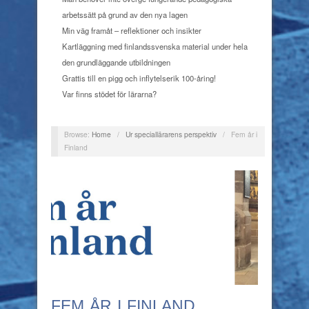
arbetssätt på grund av den nya lagen
Min väg framåt – reflektioner och insikter
Kartläggning med finlandssvenska material under hela
den grundläggande utbildningen
Grattis till en pigg och inflytelserik 100-åring!
Var finns stödet för lärarna?
Browse:
Home
/
Ur speciallärarens perspektiv
/
Fem år i
Finland
FEM ÅR I FINLAND