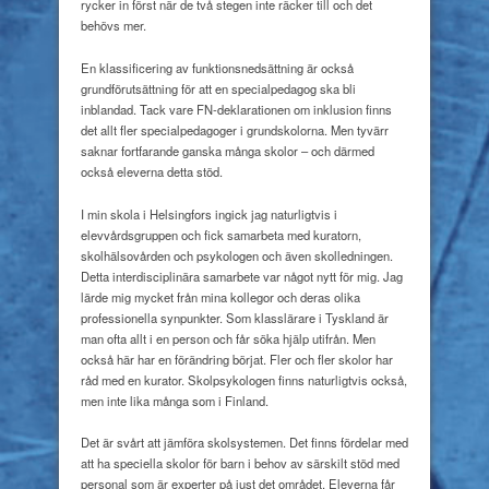
rycker in först när de två stegen inte räcker till och det
behövs mer.
En klassificering av funktionsnedsättning är också
grundförutsättning för att en specialpedagog ska bli
inblandad. Tack vare FN-deklarationen om inklusion finns
det allt fler specialpedagoger i grundskolorna. Men tyvärr
saknar fortfarande ganska många skolor – och därmed
också eleverna detta stöd.
I min skola i Helsingfors ingick jag naturligtvis i
elevvårdsgruppen och fick samarbeta med kuratorn,
skolhälsovården och psykologen och även skolledningen.
Detta interdisciplinära samarbete var något nytt för mig. Jag
lärde mig mycket från mina kollegor och deras olika
professionella synpunkter. Som klasslärare i Tyskland är
man ofta allt i en person och får söka hjälp utifrån. Men
också här har en förändring börjat. Fler och fler skolor har
råd med en kurator. Skolpsykologen finns naturligtvis också,
men inte lika många som i Finland.
Det är svårt att jämföra skolsystemen. Det finns fördelar med
att ha speciella skolor för barn i behov av särskilt stöd med
personal som är experter på just det området. Eleverna får