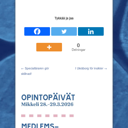
Tykkää ja jaa
0
Delningar
← Specialläraren gör
I Uleåborg för insikter →
skillnad!