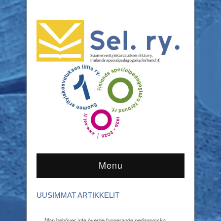
Menu
UUSIMMAT ARTIKKELIT
Man behöver inte överge fungerande pedagogiska