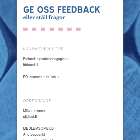
KONTAKTUPPGIFTER
Finlands specialpedagogiska
förbund rf.
FO-nummer 1089785-1
ORDFÖRANDE
Miia Immonen
pj@sel.fi
MEDLEMSOMBUD
Anu Suopanki