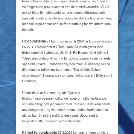
förespråka utbildning och specialundervisning, samt söka
välfungerande praxis som vi kan dela med varandra. Vi vill
också hålla liv i diskussionerna om speciallärarnas och
specialklasslärarnas förändrade arbetsbild och arbetsvillkor,
med fokus på att var och en får ersättning för det arbete som
hen gör.
Höjdpunkterna
så här i början av år 2024 är Educa-mässan
26-27.1. i Mässcentret i Böle, samt Studiedagarna med
förbundsmötet i Uleåborg 23-24.3. På Educa får vi träffas i
”Opettajan olohuone” och vi får också uppmärksamma årets
speciella insats – ”vuoden erityinen teko”. I Uleåborg ska vi
tillsammans reflektera över temat ”Tuu nääkin Ouluun
oivaltamaan”. Hoppas på stor uppslutning, såväl i Böle som i
Uleåborg!
Under detta år kommer jag att följa med
förändringsprocessen gällande lagen om stöd för lärande
och skolgång, och jag väntar med intresse på de kommande
anvisningarna. Jag vill också redan i detta skede tacka för
att jag har fått sköta ordförandeskapet. Uppdraget är
betydelsefullt, intressant och belönande.
På vårt förbundsmöte
23.3.2024 kommer vi igen att välja