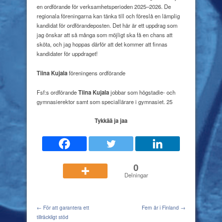
en ordförande för verksamhetsperioden 2025–2026. De
regionala föreningarna kan tänka till och föreslå en lämplig
kandidat för ordförandeposten. Det här är ett uppdrag som
jag önskar att så många som möjligt ska få en chans att
sköta, och jag hoppas därför att det kommer att finnas
kandidater för uppdraget!
Tiina Kujala
föreningens ordförande
Fsf:s ordförande
Tiina Kujala
jobbar som högstadie- och
gymnasierektor samt som speciallärare i gymnasiet.
25
Tykkää ja jaa
0
Delningar
← För att garantera ett
Fem år i Finland →
tillräckligt stöd