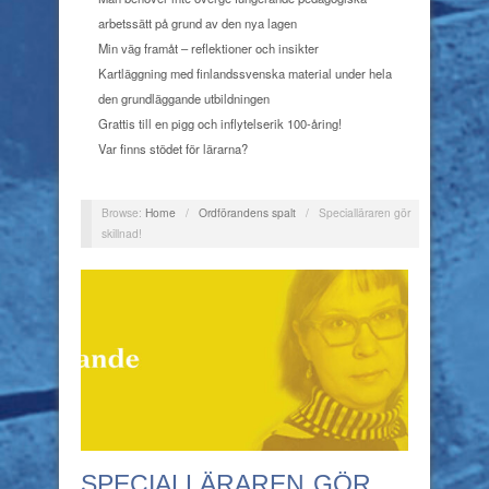
arbetssätt på grund av den nya lagen
Min väg framåt – reflektioner och insikter
Kartläggning med finlandssvenska material under hela
den grundläggande utbildningen
Grattis till en pigg och inflytelserik 100-åring!
Var finns stödet för lärarna?
Browse:
Home
/
Ordförandens spalt
/
Specialläraren gör
skillnad!
SPECIALLÄRAREN GÖR