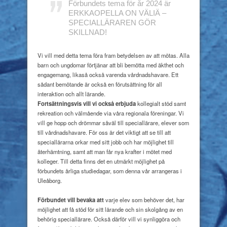
Förbundets tema för år 2024 är
ERKKAOPELLA ON VÄLIÄ –
SPECIALLÄRAREN GÖR
SKILLNAD!
Vi vill med detta tema föra fram betydelsen av att mötas. Alla
barn och ungdomar förtjänar att bli bemötta med äkthet och
engagemang, likaså också varenda vårdnadshavare. Ett
sådant bemötande är också en förutsättning för all
interaktion och allt lärande.
Fortsättningsvis vill vi också erbjuda
kollegialt stöd samt
rekreation och välmående via våra regionala föreningar. Vi
vill ge hopp och drömmar såväl till speciallärare, elever som
till vårdnadshavare. För oss är det viktigt att se till att
speciallärarna orkar med sitt jobb och har möjlighet till
återhämtning, samt att man får nya krafter i mötet med
kolleger. Till detta finns det en utmärkt möjlighet på
förbundets årliga studiedagar, som denna vår arrangeras i
Uleåborg.
Förbundet vill bevaka att
varje elev som behöver det, har
möjlighet att få stöd för sitt lärande och sin skolgång av en
behörig speciallärare. Också därför vill vi synliggöra och