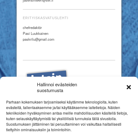
jasensihteeri@sel.fi
ERITYISKASVATUSLEHTI
chefredaktör
Pasi Luukkainen
paskrilu@gmail.com
Hallinnoi evästeiden
suostumusta
Parhaan kokemuksen tarjoamiseksi käytämme teknologioita, kuten
evästeitä, tallentaaksemme ja/tai käyttääksemme laitetietoja. Näiden
tekniikoiden hyväksyminen antaa meille mahdollisuuden käsitellä tietoja,
kuten selauskäyttäytymistä tai yksilöllisiä tunnuksia tällä sivustolla.
Suostumuksen jättäminen tai peruuttaminen voi vaikuttaa haitallisesti
tiettyihin ominaisuuksiin ja toimintoihin.