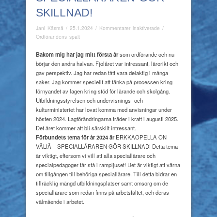
SKILLNAD!
för
Jani Käsmä
/
25.1.2024
/
Kommentarer inaktiverade
/
Specialläraren
Ordförandens spalt
gör
skillnad!
Bakom mig har jag mitt första år
som ordförande och nu
börjar den andra halvan. Fjolåret var intressant, lärorikt och
gav perspektiv. Jag har redan fått vara delaktig i många
saker. Jag kommer speciellt att tänka på processen kring
förnyandet av lagen kring stöd för lärande och skolgång.
Utbildningsstyrelsen och undervisnings- och
kulturministeriet har lovat komma med anvisningar under
hösten 2024. Lagförändringarna träder i kraft i augusti 2025.
Det året kommer att bli särskilt intressant.
Förbundets tema för år 2024 är
ERKKAOPELLA ON
VÄLIÄ – SPECIALLÄRAREN GÖR SKILLNAD! Detta tema
är viktigt, eftersom vi vill att alla speciallärare och
specialpedagoger får stå i rampljuset! Det är viktigt att värna
om tillgången till behöriga speciallärare. Till detta bidrar en
tillräcklig mängd utbildningsplatser samt omsorg om de
speciallärare som redan finns på arbetsfältet, och deras
välmående i arbetet.