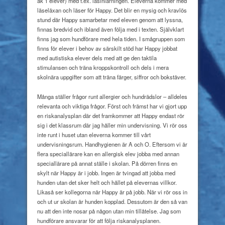
åk 1 elever) med t.ex. läsinlärningen. Eleverna kommer med
läseläxan och läser för Happy. Det blir en mysig och kravlös
stund där Happy samarbetar med eleven genom att lyssna,
finnas bredvid och ibland även följa med i texten. Självklart
finns jag som hundförare med hela tiden. I smågruppen som
finns för elever i behov av särskilt stöd har Happy jobbat
med autistiska elever dels med att ge den taktila
stimulansen och träna kroppskontroll och dels i mera
skolnära uppgifter som att träna färger, siffror och bokstäver.
Många ställer frågor runt allergier och hundrädslor – alldeles
relevanta och viktiga frågor. Först och främst har vi gjort upp
en riskanalysplan där det framkommer att Happy endast rör
sig i det klassrum där jag håller min undervisning. Vi rör oss
inte runt i huset utan eleverna kommer till vårt
undervisningsrum. Handhygienen är A och O. Eftersom vi är
flera speciallärare kan en allergisk elev jobba med annan
speciallärare på annat ställe i skolan. På dörren finns en
skylt när Happy är i jobb. Ingen är tvingad att jobba med
hunden utan det sker helt och hållet på elevernas villkor.
Likaså ser kollegorna när Happy är på jobb. När vi rör oss in
och ut ur skolan är hunden kopplad. Dessutom är den så van
nu att den inte nosar på någon utan min tillåtelse. Jag som
hundförare ansvarar för att följa riskanalysplanen.