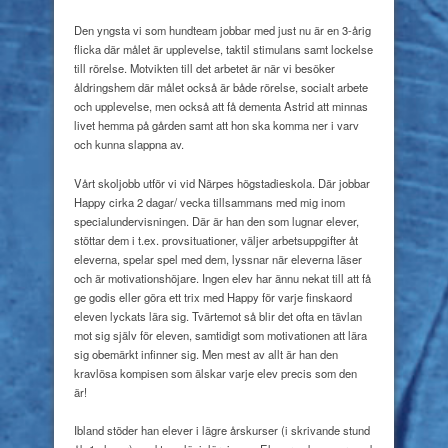
Den yngsta vi som hundteam jobbar med just nu är en 3-årig
flicka där målet är upplevelse, taktil stimulans samt lockelse
till rörelse. Motvikten till det arbetet är när vi besöker
åldringshem där målet också är både rörelse, socialt arbete
och upplevelse, men också att få dementa Astrid att minnas
livet hemma på gården samt att hon ska komma ner i varv
och kunna slappna av.
Vårt skoljobb utför vi vid Närpes högstadieskola. Där jobbar
Happy cirka 2 dagar/ vecka tillsammans med mig inom
specialundervisningen. Där är han den som lugnar elever,
stöttar dem i t.ex. provsituationer, väljer arbetsuppgifter åt
eleverna, spelar spel med dem, lyssnar när eleverna läser
och är motivationshöjare. Ingen elev har ännu nekat till att få
ge godis eller göra ett trix med Happy för varje finskaord
eleven lyckats lära sig. Tvärtemot så blir det ofta en tävlan
mot sig själv för eleven, samtidigt som motivationen att lära
sig obemärkt infinner sig. Men mest av allt är han den
kravlösa kompisen som älskar varje elev precis som den
är!
Ibland stöder han elever i lägre årskurser (i skrivande stund