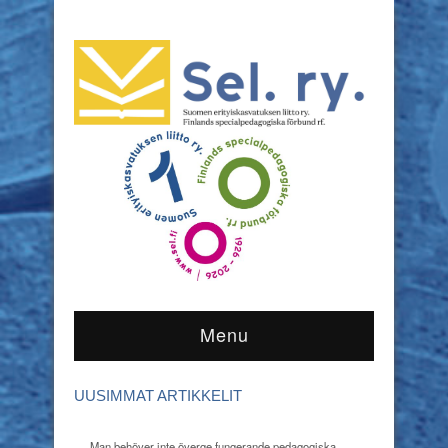
Menu
UUSIMMAT ARTIKKELIT
Man behöver inte överge fungerande pedagogiska