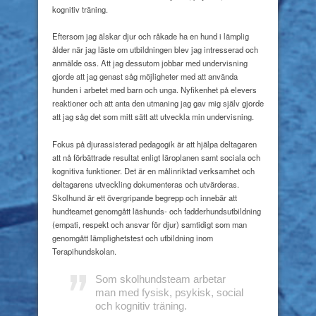
kognitiv träning.
Eftersom jag älskar djur och råkade ha en hund i lämplig
ålder när jag läste om utbildningen blev jag intresserad och
anmälde oss. Att jag dessutom jobbar med undervisning
gjorde att jag genast såg möjligheter med att använda
hunden i arbetet med barn och unga. Nyfikenhet på elevers
reaktioner och att anta den utmaning jag gav mig själv gjorde
att jag såg det som mitt sätt att utveckla min undervisning.
Fokus på djurassisterad pedagogik är att hjälpa deltagaren
att nå förbättrade resultat enligt läroplanen samt sociala och
kognitiva funktioner. Det är en målinriktad verksamhet och
deltagarens utveckling dokumenteras och utvärderas.
Skolhund är ett övergripande begrepp och innebär att
hundteamet genomgått läshunds- och fadderhundsutbildning
(empati, respekt och ansvar för djur) samtidigt som man
genomgått lämplighetstest och utbildning inom
Terapihundskolan.
Som skolhundsteam arbetar
man med
fysisk, psykisk, social
och kognitiv
träning.