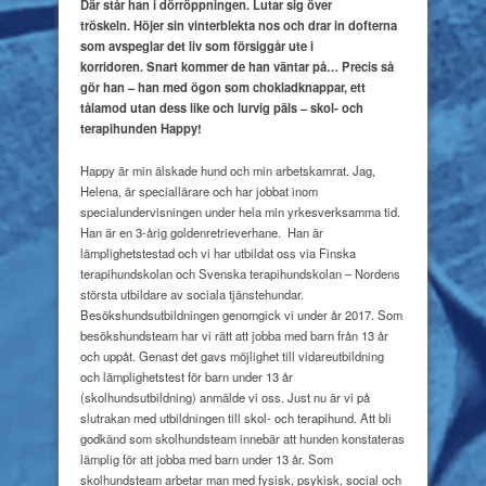
undervisningen
Där står han i dörröppningen. Lutar sig över
tröskeln.
Höjer sin vinterblekta nos och drar in dofterna
som
avspeglar det liv som försiggår ute i
korridoren.
Snart kommer de han väntar på…
Precis så
gör han – han med ögon som chokladknappar,
ett
tålamod utan dess like och lurvig päls – skol- och
terapihunden Happy!
Happy är min älskade hund och min arbetskamrat. Jag,
Helena, är speciallärare och har jobbat inom
specialundervisningen under hela min yrkesverksamma tid.
Han är en 3-årig goldenretrieverhane.
Han är
lämplighetstestad och vi har utbildat oss via Finska
terapihundskolan och Svenska terapihundskolan – Nordens
största utbildare av sociala tjänstehundar.
Besökshundsutbildningen genomgick vi under år 2017. Som
besökshundsteam har vi rätt att jobba med barn från 13 år
och uppåt. Genast det gavs möjlighet till vidareutbildning
och lämplighetstest för barn under 13 år
(skolhundsutbildning) anmälde vi oss. Just nu är vi på
slutrakan med utbildningen till skol- och terapihund. Att bli
godkänd som skolhundsteam innebär att hunden konstateras
lämplig för att jobba med barn under 13 år. Som
skolhundsteam arbetar man med fysisk, psykisk, social och