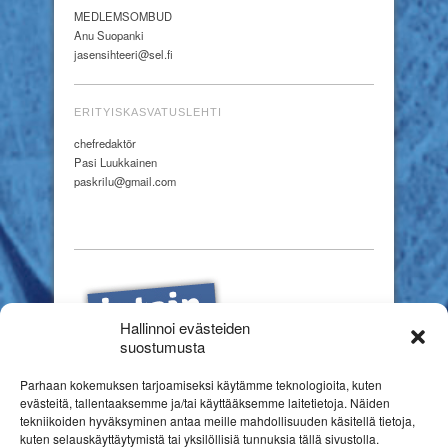
MEDLEMSOMBUD
Anu Suopanki
jasensihteeri@sel.fi
ERITYISKASVATUSLEHTI
chefredaktör
Pasi Luukkainen
paskrilu@gmail.com
Hallinnoi evästeiden
suostumusta
Parhaan kokemuksen tarjoamiseksi käytämme teknologioita, kuten
evästeitä, tallentaaksemme ja/tai käyttääksemme laitetietoja. Näiden
tekniikoiden hyväksyminen antaa meille mahdollisuuden käsitellä tietoja,
kuten selauskäyttäytymistä tai yksilöllisiä tunnuksia tällä sivustolla.