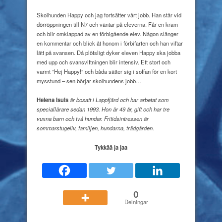
Skolhunden Happy och jag fortsätter vårt jobb. Han står vid
dörröppningen till N7 och väntar på eleverna. Får en kram
och blir omklappad av en förbigående elev. Någon slänger
en kommentar och blick åt honom i förbifarten och han viftar
lätt på svansen. Då plötsligt dyker eleven Happy ska jobba
med upp och svansviftningen blir intensiv. Ett stort och
varmt ”Hej Happy!” och båda sätter sig i soffan för en kort
mysstund – sen börjar skolhundens jobb…
Helena Isuls
är bosatt i Lappfjärd och har arbetat som
speciallärare sedan 1993.
Hon är 49 år, gift och har tre
vuxna barn och två hundar.
Fritidsintressen är
sommarstugeliv, familjen, hundarna, trädgården.
Tykkää ja jaa
0
Delningar