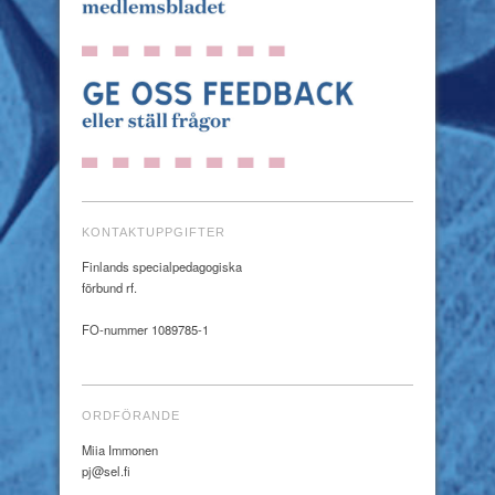
KONTAKTUPPGIFTER
Finlands specialpedagogiska
förbund rf.
FO-nummer 1089785-1
ORDFÖRANDE
Miia Immonen
pj@sel.fi