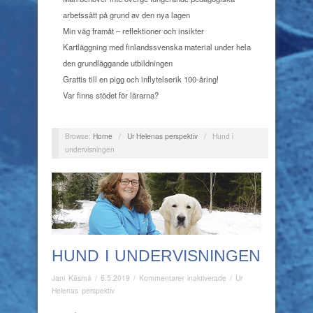
arbetssätt på grund av den nya lagen
Min väg framåt – reflektioner och insikter
Kartläggning med finlandssvenska material under hela
den grundläggande utbildningen
Grattis till en pigg och inflytelserik 100-åring!
Var finns stödet för lärarna?
Browse:
Home
/
Ur Helenas perspektiv
/
Hund i
undervisningen
HUND I UNDERVISNINGEN
för
Jani Käsmä
/
6.5.2019
/
Kommentarer inaktiverade
/
Ur
Hund
Helenas perspektiv
i