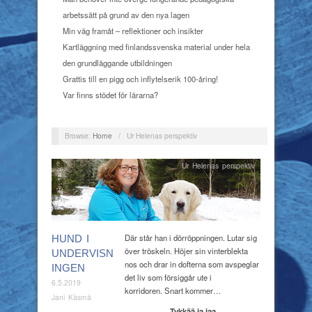
arbetssätt på grund av den nya lagen
Min väg framåt – reflektioner och insikter
Kartläggning med finlandssvenska material under hela
den grundläggande utbildningen
Grattis till en pigg och inflytelserik 100-åring!
Var finns stödet för lärarna?
Browse:
Home
/
Ur Helenas perspektiv
Ur Helenas perspektiv
Där står han i dörröppningen. Lutar sig
HUND I
över tröskeln. Höjer sin vinterblekta
UNDERVISN
nos och drar in dofterna som avspeglar
INGEN
det liv som försiggår ute i
6.5.2019
korridoren. Snart kommer…
Jani Käsmä
Tykkää ja jaa