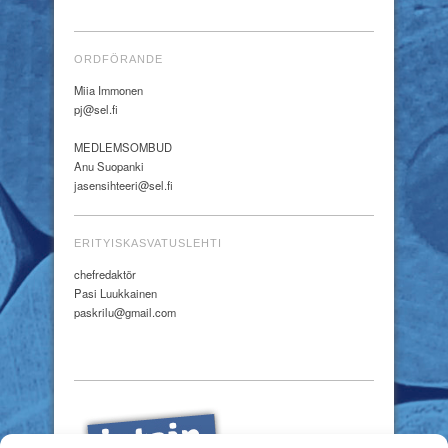
ORDFÖRANDE
Miia Immonen
pj@sel.fi
MEDLEMSOMBUD
Anu Suopanki
jasensihteeri@sel.fi
ERITYISKASVATUSLEHTI
chefredaktör
Pasi Luukkainen
paskrilu@gmail.com