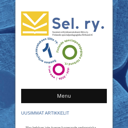
Menu
UUSIMMAT ARTIKKELIT
Man behöver inte överge fungerande pedagogiska