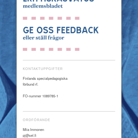
KONTAKTUPPGIFTER
Finlands specialpedagogiska
förbund rf.
FO-nummer 1089785-1
ORDFÖRANDE
Miia Immonen
pj@sel.fi