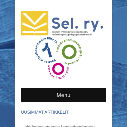
Menu
UUSIMMAT ARTIKKELIT
Man behöver inte överge fungerande pedagogiska