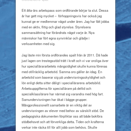
tacksamhet
mot
Ett åtta-års arbetspass som ordförande börjar ta slut. Dessa
nya
år har gett mig mycket –
förhoppningsvis har också jag
vindar
kunnat ge er medlemmar något under åren. Jag har fått jobba
med en aktiv, flitig och glad styrelse. Styrelsens
sammansättning har förändrats något varje år. Nya
människor har fört egna synvinklar och glädje i
verksamheten med sig.
Jag läste min första ordförandes spalt från år 2011. Då hade
just lagen om trestegsstöd trätt i kraft och vi var oroliga över
hur speciallärararbetets mångsidighet skulle kunna förenas
med otillräcklig arbetstid. Samma oro gäller än idag. En
arbetstid som baserar sig på undervisningsskyldighet och
lön enligt detta sitter dåligt i speciallärarens arbetsbild.
Arbetsuppgifterna för speciallärare på deltid och
specialklasslärare har närmat sig varandra med hög fart.
Samundervisningen har ökat i bägge grupper.
Mångprofessionellt samarbete är en viktig del av
undervisningen av elever med behov av särskilt stöd. De
pedagogiska dokumenten förpliktar oss att både bokföra
stödbehovet och att förverkliga detta. Tiden och krafterna
verkar inte räcka till för allt jobb som behövs. Skulle