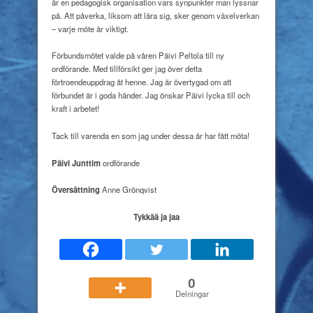
är en pedagogisk organisation vars synpunkter man lyssnar
på. Att påverka, liksom att lära sig, sker genom växelverkan
– varje möte är viktigt.
Förbundsmötet valde på våren Päivi Peltola till ny
ordförande. Med tillförsikt ger jag över detta
förtroendeuppdrag åt henne. Jag är övertygad om att
förbundet är i goda händer. Jag önskar Päivi lycka till och
kraft i arbetet!
Tack till varenda en som jag under dessa år har fått möta!
Päivi Junttim
ordförande
Översättning
Anne Grönqvist
Tykkää ja jaa
0
Delningar