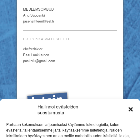
MEDLEMSOMBUD
Anu Suopanki
jasensihteeri@sel.fi
ERITYISKASVATUSLEHTI
chefredaktör
Pasi Luukkainen
paskrilu@gmail.com
Hallinnoi evästeiden
suostumusta
Parhaan kokemuksen tarjoamiseksi käytämme teknologioita, kuten
evästeitä, tallentaaksemme ja/tai käyttääksemme laitetietoja. Näiden
tekniikoiden hyväksyminen antaa meille mahdollisuuden käsitellä tietoja,