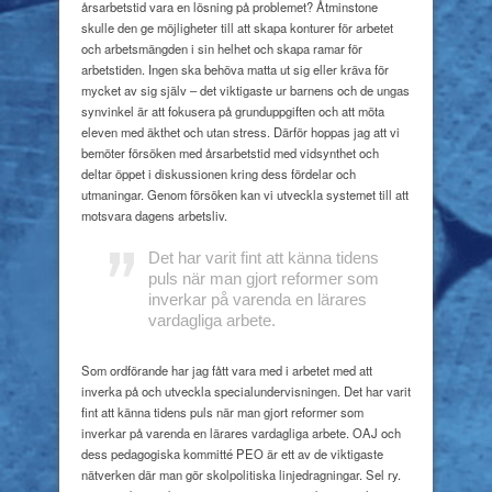
årsarbetstid vara en lösning på problemet? Åtminstone
skulle den ge möjligheter till att skapa konturer för arbetet
och arbetsmängden i sin helhet och skapa ramar för
arbetstiden. Ingen ska behöva matta ut sig eller kräva för
mycket av sig själv – det viktigaste ur barnens och de ungas
synvinkel är att fokusera på grunduppgiften och att möta
eleven med äkthet och utan stress. Därför hoppas jag att vi
bemöter försöken med årsarbetstid med vidsynthet och
deltar öppet i diskussionen kring dess fördelar och
utmaningar. Genom försöken kan vi utveckla systemet till att
motsvara dagens arbetsliv.
Det har varit fint att känna tidens
puls när man gjort reformer som
inverkar på varenda en lärares
vardagliga arbete.
Som ordförande har jag fått vara med i arbetet med att
inverka på och utveckla specialundervisningen. Det har varit
fint att känna tidens puls när man gjort reformer som
inverkar på varenda en lärares vardagliga arbete. OAJ och
dess pedagogiska kommitté PEO är ett av de viktigaste
nätverken där man gör skolpolitiska linjedragningar. Sel ry.