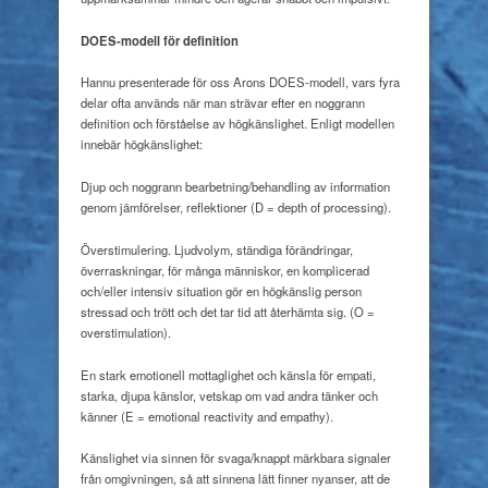
DOES-modell för definition
Hannu presenterade för oss Arons DOES-modell, vars fyra
delar ofta används när man strävar efter en noggrann
definition och förståelse av högkänslighet. Enligt modellen
innebär högkänslighet:
Djup och noggrann bearbetning/behandling av information
genom jämförelser, reflektioner (D = depth of processing).
Överstimulering. Ljudvolym, ständiga förändringar,
överraskningar, för många människor, en komplicerad
och/eller intensiv situation gör en högkänslig person
stressad och trött och det tar tid att återhämta sig. (O =
overstimulation).
En stark emotionell mottaglighet och känsla för empati,
starka, djupa känslor, vetskap om vad andra tänker och
känner (E = emotional reactivity and empathy).
Känslighet via sinnen för svaga/knappt märkbara signaler
från omgivningen, så att sinnena lätt finner nyanser, att de