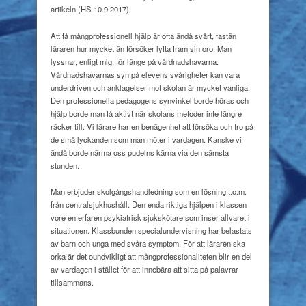
artikeln (HS 10.9 2017).
Att få mångprofessionell hjälp är ofta ändå svårt, fastän
läraren hur mycket än försöker lyfta fram sin oro. Man
lyssnar, enligt mig, för länge på vårdnadshavarna.
Vårdnadshavarnas syn på elevens svårigheter kan vara
underdriven och anklagelser mot skolan är mycket vanliga.
Den professionella pedagogens synvinkel borde höras och
hjälp borde man få aktivt när skolans metoder inte längre
räcker till. Vi lärare har en benägenhet att försöka och tro på
de små lyckanden som man möter i vardagen. Kanske vi
ändå borde närma oss pudelns kärna via den sämsta
stunden.
Man erbjuder skolgångshandledning som en lösning t.o.m.
från centralsjukhushåll. Den enda riktiga hjälpen i klassen
vore en erfaren psykiatrisk sjukskötare som inser allvaret i
situationen. Klassbunden specialundervisning har belastats
av barn och unga med svåra symptom. För att läraren ska
orka är det oundvikligt att mångprofessionaliteten blir en del
av vardagen i stället för att innebära att sitta på palavrar
tillsammans.