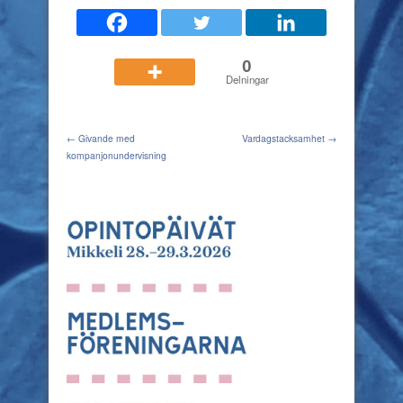
0
Delningar
← Givande med
Vardagstacksamhet →
kompanjonundervisning