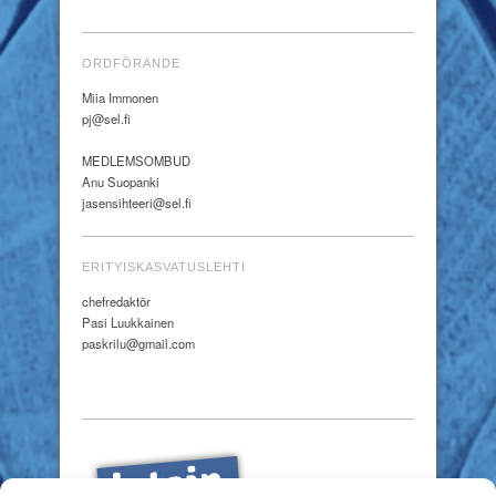
ORDFÖRANDE
Miia Immonen
pj@sel.fi
MEDLEMSOMBUD
Anu Suopanki
jasensihteeri@sel.fi
ERITYISKASVATUSLEHTI
chefredaktör
Pasi Luukkainen
paskrilu@gmail.com