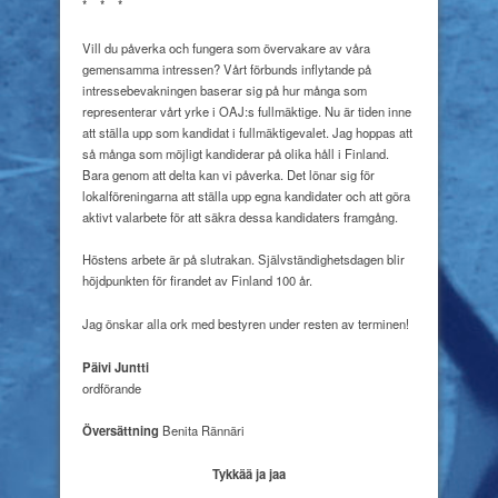
*
*
*
Vill du påverka och fungera som övervakare av våra
gemensamma intressen? Vårt förbunds inflytande på
intressebevakningen baserar sig på hur många som
representerar vårt yrke i OAJ:s fullmäktige. Nu är tiden inne
att ställa upp som kandidat i fullmäktigevalet. Jag hoppas att
så många som möjligt kandiderar på olika håll i Finland.
Bara genom att delta kan vi påverka. Det lönar sig för
lokalföreningarna att ställa upp egna kandidater och att göra
aktivt valarbete för att säkra dessa kandidaters framgång.
Höstens arbete är på slutrakan. Självständighetsdagen blir
höjdpunkten för firandet av Finland 100 år.
Jag önskar alla ork med bestyren under resten av terminen!
Päivi Juntti
ordförande
Översättning
Benita Rännäri
Tykkää ja jaa