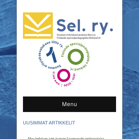
Menu
UUSIMMAT ARTIKKELIT
Man behöver inte överge fungerande pedagogiska