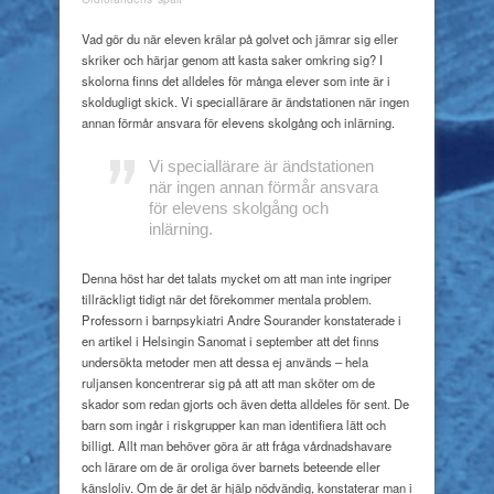
–
finns
Va
d gör du när eleven krälar på golvet och jämrar sig eller
den?
skriker och härjar genom att kasta saker omkring sig? I
skolorna finns det alldeles för många elever som inte är i
skoldugligt skick. Vi speciallärare är ändstationen när ingen
annan förmår ansvara för elevens skolgång och inlärning.
Vi speciallärare är ändstationen
när ingen annan förmår ansvara
för elevens skolgång och
inlärning.
Denna höst har det talats mycket om att man inte ingriper
tillräckligt tidigt när det förekommer mentala problem.
Professorn i barnpsykiatri Andre Sourander konstaterade i
en artikel i Helsingin Sanomat i september att det finns
undersökta metoder men att dessa ej används – hela
ruljansen koncentrerar sig på att att man sköter om de
skador som redan gjorts och även detta alldeles för sent. De
barn som ingår i riskgrupper kan man identifiera lätt och
billigt. Allt man behöver göra är att fråga vårdnadshavare
och lärare om de är oroliga över barnets beteende eller
känsloliv. Om de är det är hjälp nödvändig, konstaterar man i