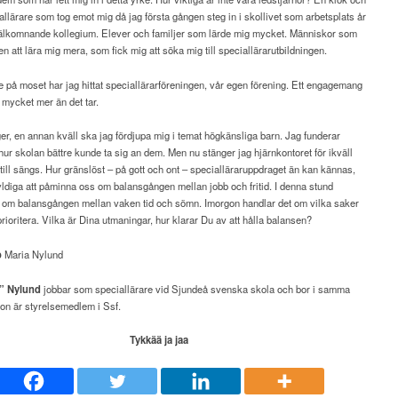
llärare som tog emot mig då jag första gången steg in i skollivet som arbetsplats år
välkomnande kollegium. Elever och familjer som lärde mig mycket. Människor som
en att lära mig mera, som fick mig att söka mig till speciallärarutbildningen.
på moset har jag hittat speciallärarföreningen, vår egen förening. Ett engagemang
mycket mer än det tar.
er, en annan kväll ska jag fördjupa mig i temat högkänsliga barn. Jag funderar
ur skolan bättre kunde ta sig an dem. Men nu stänger jag hjärnkontoret för ikväll
till sängs. Hur gränslöst – på gott och ont – specialläraruppdraget än kan kännas,
yldiga att påminna oss om balansgången mellan jobb och fritid. I denna stund
t om balansgången mellan vaken tid och sömn. Imorgon handlar det om vilka saker
prioritera. Vilka är Dina utmaningar, hur klarar Du av att hålla balansen?
o
Maria Nylund
a” Nylund
jobbar som speciallärare vid Sjundeå svenska skola och bor i samma
n är styrelsemedlem i Ssf.
Tykkää ja jaa