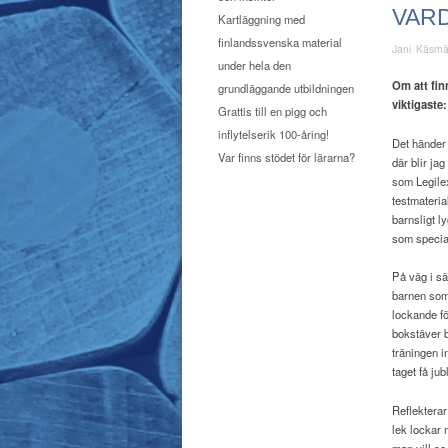
VAR
Kartläggning med
finlandssvenska material
Jani Käsm
under hela den
Om att fin
grundläggande utbildningen
viktigaste
Grattis till en pigg och
inflytelserik 100-åring!
De
t händer
Var finns stödet för lärarna?
där blir jag
som Legilex
testmateria
barnsligt l
som special
På väg i sä
barnen som 
lockande fö
bokstäver b
träningen i
taget få ju
Reflekterar
lek lockar 