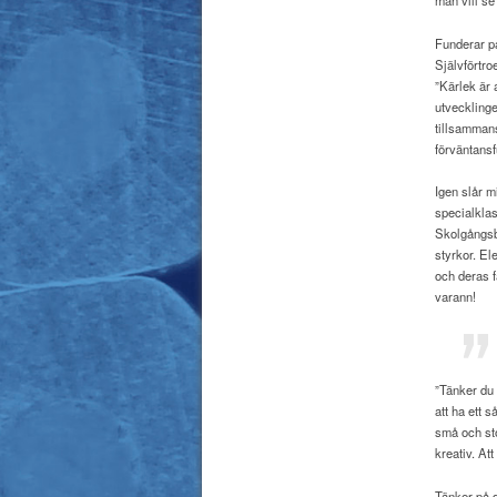
man vill se
Funderar på
Självförtro
”Kärlek är 
utvecklinge
tillsammans
förväntansfu
Igen slår m
specialklas
Skolgångsb
styrkor. E
och deras f
varann!
”Tänker du 
att ha ett 
små och sto
kreativ. Att
Tänker på d