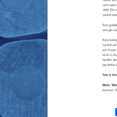
varm specia
1995. Ett 
väckte lust
Som grädde 
som ger så 
Kära kolleg
mycket på h
och kryper 
så är vi sk
handlar de
jag tänker 
Text & fot
Maria ”Mi
kommun. Ho