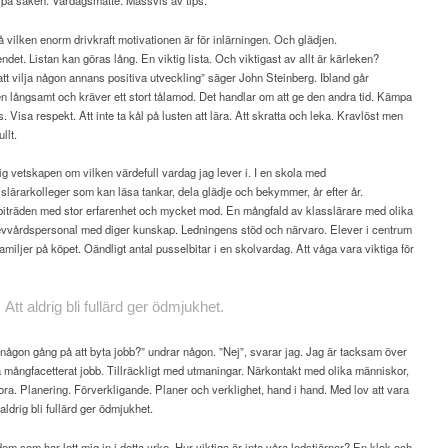
 på saken. Vardagsmatte. Massvis av tips.
 vilken enorm drivkraft motivationen är för inlärningen. Och glädjen.
endet. Listan kan göras lång. En viktig lista. Och viktigast av allt är kärleken?
att vilja någon annans positiva utveckling” säger John Steinberg. Ibland går
n långsamt och kräver ett stort tålamod. Det handlar om att ge den andra tid. Kämpa
. Visa respekt. Att inte ta kål på lusten att lära. Att skratta och leka. Kravlöst men
llt.
ig vetskapen om vilken värdefull vardag jag lever i. I en skola med
slärarkolleger som kan läsa tankar, dela glädje och bekymmer, år efter år.
iträden med stor erfarenhet och mycket mod. En mångfald av klasslärare med olika
levvårdspersonal med diger kunskap. Ledningens stöd och närvaro. Elever i centrum
amiljer på köpet. Oändligt antal pusselbitar i en skolvardag. Att våga vara viktiga för
Att aldrig
bli fullärd ger ödmjukhet.
någon gång på att byta jobb?” undrar någon. ”Nej”, svarar jag. Jag är tacksam över
så mångfacetterat jobb. Tillräckligt med utmaningar. Närkontakt med olika människor,
ra. Planering. Förverkligande. Planer och verklighet, hand i hand. Med lov att vara
 aldrig bli fullärd ger ödmjukhet.
em som har lett mig in i detta yrke. Hur viktiga är inte våra ledstjärnor? En klok och