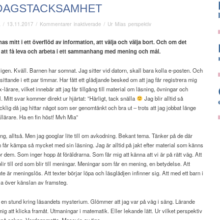
DAGSTACKSAMHET
för
ä
/
13.11.2017
/
Kommentarer inaktiverade
/
Ur Mias perspektiv
Vardagstacksamhet
nas mitt i ett överflöd av information,
att välja och välja bort. Och om det
:
att få leva och arbeta i ett sammanhang med mening och mål.
 igen. Kväll. Barnen har somnat. Jag sitter vid datorn, skall bara kolla e-posten. Och
 sittande i ett par timmar. Har fått ett glädjande besked om att jag får registrera mig
-lärare, vilket innebär att jag får tillgång till material om läsning, övningar och
l. Mitt svar kommer direkt ur hjärtat: ”Härligt, tack snälla
Jag blir alltid så
ycklig då jag hittar något som ser genomtänkt och bra ut – trots att jag jobbat länge
lärare. Ha en fin höst! Mvh Mia”
ng, alltså. Men jag googlar lite till om avkodning. Bekant tema. Tänker på de där
får kämpa så mycket med sin läsning. Jag är alltid på jakt efter material som känns
r dem. Som inger hopp åt föräldrarna. Som får mig att känna att vi är på rätt väg. Att
lir till ord som blir till meningar. Meningar som får en mening, en betydelse. Att
nte är meningslös. Att texter börjar löpa och läsglädjen infinner sig. Att med ett barn i
bla över känslan av framsteg.
 en stund kring läsandets mysterium. Glömmer att jag var på väg i säng. Lärande
mig att klicka framåt. Utmaningar i matematik. Eller lekande lätt. Ur vilket perspektiv