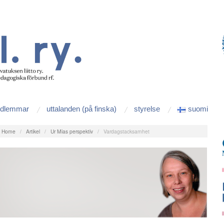
edlemmar
uttalanden (på finska)
styrelse
suomi
:
Home
/
Artikel
/
Ur Mias perspektiv
/
Vardagstacksamhet