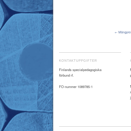
← Mångprofe
KONTAKTUPPGIFTER
Finlands specialpedagogiska
förbund rf.
FO-nummer 1089785-1