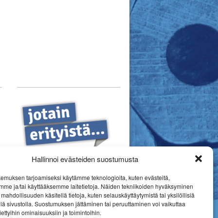
Hallinnoi evästeiden suostumusta
emuksen tarjoamiseksi käytämme teknologioita, kuten evästeitä,
mme ja/tai käyttääksemme laitetietoja. Näiden tekniikoiden hyväksyminen
mahdollisuuden käsitellä tietoja, kuten selauskäyttäytymistä tai yksilöllisiä
llä sivustolla. Suostumuksen jättäminen tai peruuttaminen voi vaikuttaa
 tiettyihin ominaisuuksiin ja toimintoihin.