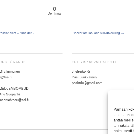
0
Delningar
ssionalitet – finns den?
Böcker om läs- och skrivutveckling →
ORDFÖRANDE
ERITYISKASVATUSLEHTI
Miia Immonen
chefredaktör
pj@sel.fi
Pasi Luukkainen
paskrilu@gmail.com
MEDLEMSOMBUD
Anu Suopanki
jasensihteeri@sel.fi
Parhaan kok
tallentaakse
antaa meille 
tunnuksia tä
haitallisesti