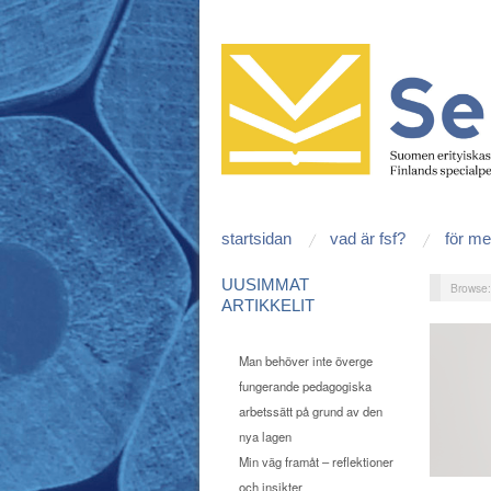
startsidan
vad är fsf?
för m
UUSIMMAT
Browse
ARTIKKELIT
Man behöver inte överge
fungerande pedagogiska
arbetssätt på grund av den
nya lagen
Min väg framåt – reflektioner
och insikter