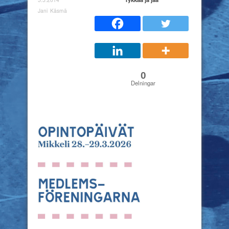
Jani Käsmä
0
Delningar