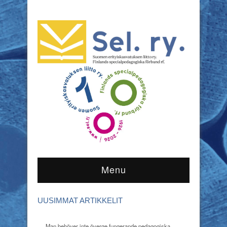
Menu
UUSIMMAT ARTIKKELIT
Man behöver inte överge fungerande pedagogiska