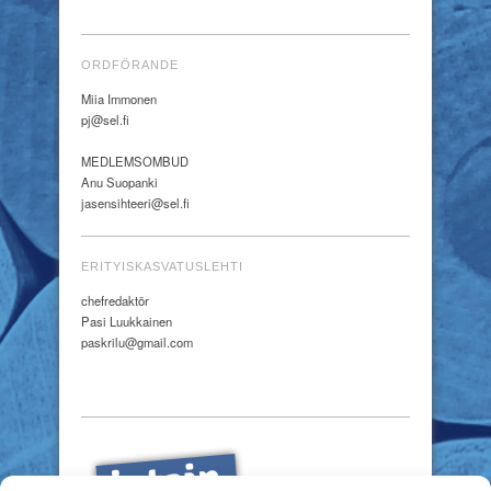
ORDFÖRANDE
Miia Immonen
pj@sel.fi
MEDLEMSOMBUD
Anu Suopanki
jasensihteeri@sel.fi
ERITYISKASVATUSLEHTI
chefredaktör
Pasi Luukkainen
paskrilu@gmail.com