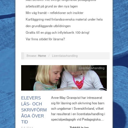
arbetssätt på grund av den nya lagen
Min väg framåt – reflektioner och insikter
Kartläggning med finlandssvenska material under hela
den grundläggande utbildningen
Grattis till en pigg och inflytelserik 100-åring!
Var finns stödet för lärarna?
Browse:
Home
/
Licentiatavhandling
Licentiatavhandling
Anne-May Granqvist har intresserat
ELEVERS
sig för läsning och skrivning hos barn
LÄS- OCH
och ungdomar i Svenskfinland, vilket
SKRIVFÖRM
har resulterat i en licentiatavhandling i
ÅGA ÖVER
specialpedagogik vid Pedagogiska…
TID
Tykkää ja jaa
5.5.2014