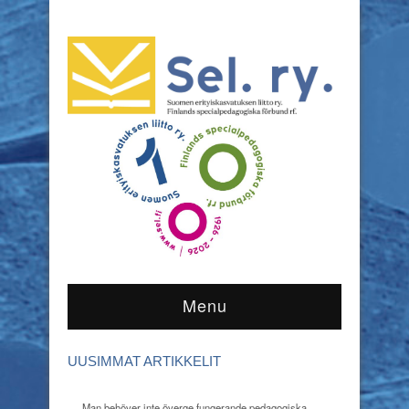
Menu
UUSIMMAT ARTIKKELIT
Man behöver inte överge fungerande pedagogiska