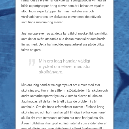
ramar dessa elever får diskuteras. I Borgå jobbar vi med att
bilda expertgrupper kring elever som är i behov av mycket
stöd. Inom expertgruppen får man med elevens och
vårdnadshavarens lov diskutera eleven med det nätverk
som finns runtomkring eleven.
Just nu upplever jag att detta tar väldigt mycket tid, samtidigt
som det är svårt att samla alla dessa människor som borde
finnas med. Detta har med det egna arbetet ute på de olika
fälten att göra.
Min oro idag handlar
väldigt
mycket om elever med stor
skolfrånvaro.
Min oro idag handlar väldigt mycket om elever med stor
skolfrånvaro. Hur vi än sätter in stödåtgärder från skolan och
andra samarbetsparter lyckas vi inte få eleven till skolan.
Jag hoppas att detta inte är ett växande problem i vårt
samhälle. Om det finns erfarenheter runtom i Finland kring
skolfrånvaro och hur man har gått tillväga i olika kommuner
skulle det vara intressant att höra hur man har lyckats där.
Även Folkhälsan har gjort ett fint material som stöder elever
med skolfrånvaro, men detta kan vi säkert återkomma till i