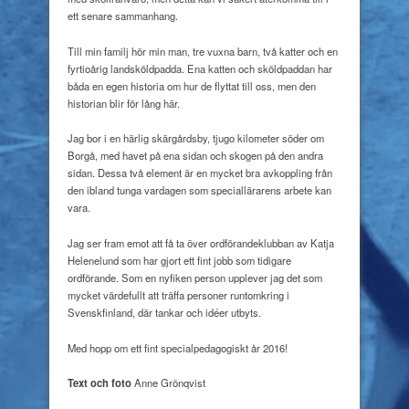
ett senare sammanhang.
Till min familj hör min man, tre vuxna barn, två katter och en
fyrtioårig landsköldpadda. Ena katten och sköldpaddan har
båda en egen historia om hur de flyttat till oss, men den
historian blir för lång här.
Jag bor i en härlig skärgårdsby, tjugo kilometer söder om
Borgå, med havet på ena sidan och skogen på den andra
sidan. Dessa två element är en mycket bra avkoppling från
den ibland tunga vardagen som speciallärarens arbete kan
vara.
Jag ser fram emot att få ta över ordförandeklubban av Katja
Helenelund som har gjort ett fint jobb som tidigare
ordförande. Som en nyfiken person upplever jag det som
mycket värdefullt att träffa personer runtomkring i
Svenskfinland, där tankar och idéer utbyts
.
Med hopp om ett fint specialpedagogiskt år 2016!
Text och foto
Anne Grönqvist