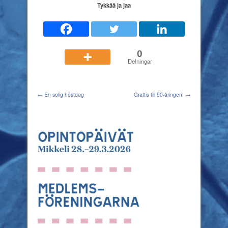
Tykkää ja jaa
0
Delningar
← En solig höstdag
Grattis till 90­-åringen! →