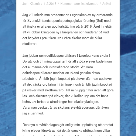
för
Jani Käsmä
/
1.2.2016
/
Kommentarer inaktiverade
/
Artikel
Presentation
av
Jag vill inleda min presentation i egenskap av ny ordförande
Ssf:s
för Svenskfinlands specialpedagogiska förening (Ssf) med
nya
att önska er alla en god fortsättning på år 2016! Året innebär
ordförande
att vi jobbar kring den nya läroplanen och funderar på vad
Anne
det betyder i praktiken ute i våra skolor inom de olika
Grönqvist
stadierna.
Jag jobbar som deltidsspeciallärare i Lyceiparkens skola i
Borgå, och till mina uppgifter hör att stöda elever både inom
det allmänna och intensifierade stödet. Att vara
deltidsspeciallärare innebär en ibland ganska diffus
arbetsbild. Än blir jag inkopplad på elever där man upplever
att det väcks oro kring inlärningen, och än blir jag inkopplad
på elever med skolfrånvaro. Till min uppgift hör även att göra
läs- och skrivtest på elever, där vi kollar upp om det finns
behov av fortsatta utredningar hos skolpsykologen.
Varannan vecka träffas skolans elevhälsogrupp, där även
jag sitter med.
Den nya elevhälsolagen gör enligt min uppfattning att arbetet
kring elever försvåras, då det är ganska strängt inom vilka