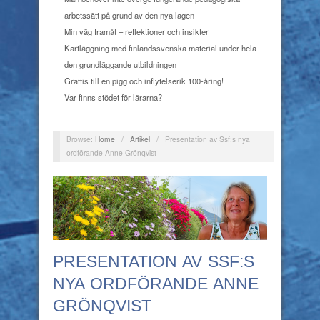
arbetssätt på grund av den nya lagen
Min väg framåt – reflektioner och insikter
Kartläggning med finlandssvenska material under hela
den grundläggande utbildningen
Grattis till en pigg och inflytelserik 100-åring!
Var finns stödet för lärarna?
Browse:
Home
/
Artikel
/
Presentation av Ssf:s nya
ordförande Anne Grönqvist
PRESENTATION AV SSF:S
NYA ORDFÖRANDE ANNE
GRÖNQVIST