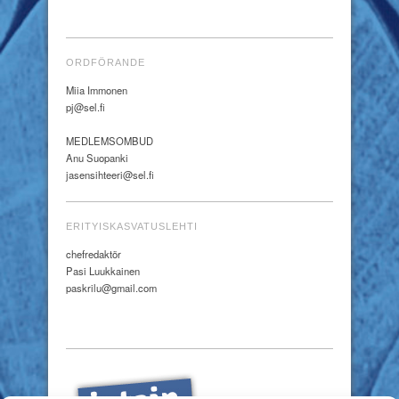
ORDFÖRANDE
Miia Immonen
pj@sel.fi
MEDLEMSOMBUD
Anu Suopanki
jasensihteeri@sel.fi
ERITYISKASVATUSLEHTI
chefredaktör
Pasi Luukkainen
paskrilu@gmail.com