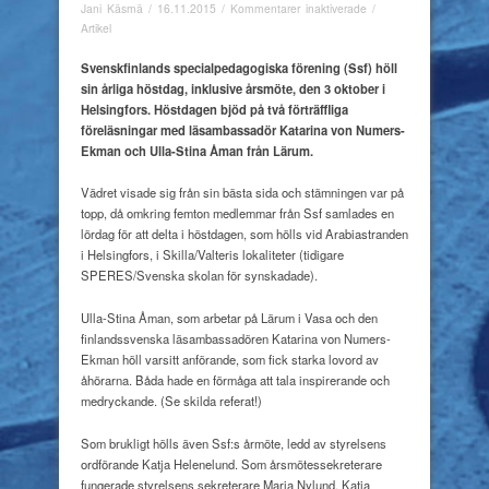
för
Jani Käsmä
/
16.11.2015
/
Kommentarer inaktiverade
/
En
Artikel
solig
höstdag
Svenskfinlands specialpedagogiska
förening (Ssf) höll
sin årliga höstdag, inklusive årsmöte, den 3 oktober i
Helsingfors. Höstdagen bjöd på två förträffliga
föreläsningar med läsambassadör Katarina von Numers-
Ekman och Ulla-Stina Åman från Lärum.
Vädret visade sig från sin bästa sida och stämningen var på
topp, då omkring femton medlemmar från Ssf samlades en
lördag för att delta i höstdagen, som hölls vid Arabiastranden
i Helsingfors, i Skilla/Valteris lokaliteter (tidigare
SPERES/Svenska skolan för synskadade).
Ulla-Stina Åman, som arbetar på Lärum i Vasa och den
finlandssvenska läsambassadören Katarina von Numers-
Ekman höll varsitt anförande, som fick starka lovord av
åhörarna. Båda hade en förmåga att tala inspirerande och
medryckande. (Se skilda referat!)
Som brukligt hölls även Ssf:s årmöte, ledd av styrelsens
ordförande Katja Helenelund. Som årsmötessekreterare
fungerade styrelsens sekreterare Maria Nylund. Katja