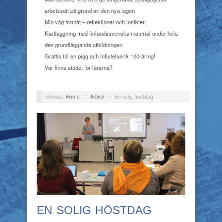
arbetssätt på grund av den nya lagen
Min väg framåt – reflektioner och insikter
Kartläggning med finlandssvenska material under hela
den grundläggande utbildningen
Grattis till en pigg och inflytelserik 100-åring!
Var finns stödet för lärarna?
Browse:
Home
/
Artikel
/
En solig höstdag
EN SOLIG HÖSTDAG