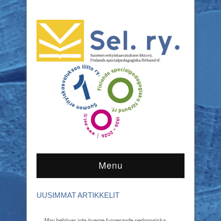
Menu
UUSIMMAT ARTIKKELIT
Man behöver inte överge fungerande pedagogiska