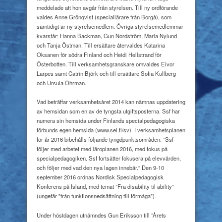
meddelade att hon avgår från styrelsen. Till ny ordförande
valdes Anne Grönqvist (speciallärare från Borgå), som
samtidigt är ny styrelsemedlem. Övriga styrelsemedlemmar
kvarstår: Hanna Backman, Gun Nordström, Maria Nylund
och Tanja Östman. Till ersättare återvaldes Katarina
Oksanen för södra Finland och Heidi Hellstrand för
Österbotten. Till verksamhetsgranskare omvaldes Eivor
Larpes samt Catrin Björk och till ersättare Sofia Kullberg
och Ursula Öhrman.
Vad beträffar verksamhetsåret 2014 kan nämnas uppdatering
av hemsidan som en av de tyngsta utgiftsposterna. Ssf har
numera sin hemsida under Finlands specialpedagogiska
förbunds egen hemsida (www.sel.fi/sv). I verksamhetsplanen
för år 2016 bibehålls följande tyngdpunktsområden: ”Ssf
följer med arbetet med läroplanen 2016, med fokus på
specialpedagogiken. Ssf fortsätter fokusera på elevvården,
och följer med vad den nya lagen innebär.” Den 9-10
september 2016 ordnas Nordisk Specialpedagogisk
Konferens på Island, med temat ”Fra disability til ability”
(ungefär ”från funktionsnedsättning till förmåga”).
Under höstdagen utnämndes Gun Eriksson till ”Årets