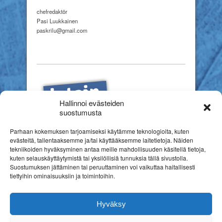
chefredaktör
Pasi Luukkainen
paskrilu@gmail.com
Hallinnoi evästeiden
suostumusta
Parhaan kokemuksen tarjoamiseksi käytämme teknologioita, kuten
evästeitä, tallentaaksemme ja/tai käyttääksemme laitetietoja. Näiden
tekniikoiden hyväksyminen antaa meille mahdollisuuden käsitellä tietoja,
kuten selauskäyttäytymistä tai yksilöllisiä tunnuksia tällä sivustolla.
Suostumuksen jättäminen tai peruuttaminen voi vaikuttaa haitallisesti
tiettyihin ominaisuuksiin ja toimintoihin.
Hyväksy