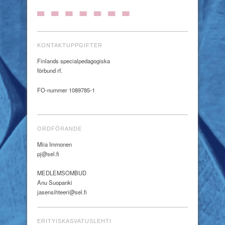
KONTAKTUPPGIFTER
Finlands specialpedagogiska
förbund rf.
FO-nummer 1089785-1
ORDFÖRANDE
Miia Immonen
pj@sel.fi
MEDLEMSOMBUD
Anu Suopanki
jasensihteeri@sel.fi
ERITYISKASVATUSLEHTI