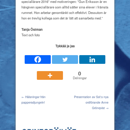
speciallärare 2016” med motiveringen: ”Gun Eriksson är en
hängiven speciallärare som alltid sätter sina elever i främsta
rummet. Hon arbetar genomtänkt och effektivt. Dessutom är
hon en trevlig kollega som det är lätt att samarbeta med.”
Tanja Östman
Text och foto
Tykkää ja jaa
0
Delningar
← Hälsningar från
Presentation av Ssf:s nya
pappersdjungeln!
ordförande Anne
Grönqvist →