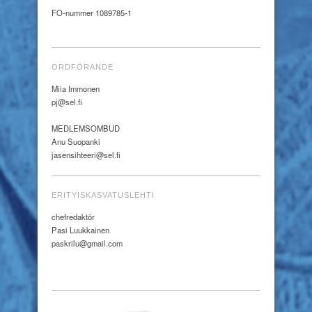
FO-nummer 1089785-1
ORDFÖRANDE
Miia Immonen
pj@sel.fi
MEDLEMSOMBUD
Anu Suopanki
jasensihteeri@sel.fi
ERITYISKASVATUSLEHTI
chefredaktör
Pasi Luukkainen
paskrilu@gmail.com