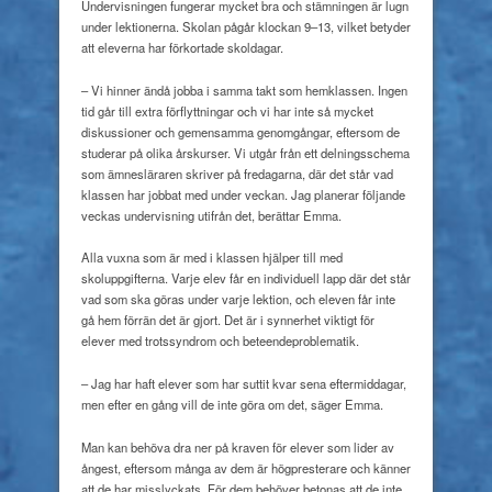
Undervisningen fungerar mycket bra och stämningen är lugn
under lektionerna. Skolan pågår klockan 9–13, vilket betyder
att eleverna har förkortade skoldagar.
– Vi hinner ändå jobba i samma takt som hemklassen. Ingen
tid går till extra förflyttningar och vi har inte så mycket
diskussioner och gemensamma genomgångar, eftersom de
studerar på olika årskurser. Vi utgår från ett delningsschema
som ämnesläraren skriver på fredagarna, där det står vad
klassen har jobbat med under veckan. Jag planerar följande
veckas undervisning utifrån det, berättar Emma.
Alla vuxna som är med i klassen hjälper till med
skoluppgifterna. Varje elev får en individuell lapp där det står
vad som ska göras under varje lektion, och eleven får inte
gå hem förrän det är gjort. Det är i synnerhet viktigt för
elever med trotssyndrom och beteendeproblematik.
– Jag har haft elever som har suttit kvar sena eftermiddagar,
men efter en gång vill de inte göra om det, säger Emma.
Man kan behöva dra ner på kraven för elever som lider av
ångest, eftersom många av dem är högpresterare och känner
att de har misslyckats. För dem behöver betonas att de inte