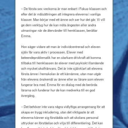
– De första sex veckorna är man enbart i Fokus-klassen och
efter det är målsättningen att integrera eleverna i vanliga
klasser. Man börjar med ett ämne och ser hur det går. Vi vill
ge dem verktyg hur de kan möta ångesten eller andra
utmaningar när de återvänder till hemklassen, berättar
Emma.
Hon säger vidare att man är individcentrerad och eleven
själv får vara aktiv i processen. Elever med
beteendeproblematik har en starkare drivkraft att komma
tillbaka till hemklassen än elever med psykiskt illamående
och mycket skolfrånvaro. Det är inte självklart att elevens
första ämne i hemskolan är ett kärnämne, utan man utgår
från elevens önskemål av ämne eller av lärare som eleven
fungerar bra med. Emma för en dialog med de berörda
lärarna och funderar hur de kan medverka till en god
övergång.
– Det behöver inte vara några vidlyftiga arrangemang för att
skapa en trygg inkludering, utan det viktigaste är att
eleverna känner sig förstådda och att skolans personal
uttrycker en förståelse och vilja till differentiering. Det kan