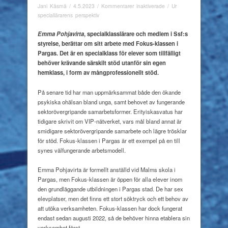
för
Jani Käsmä
/
4.5.2023
/
Kommentarer inaktiverade
/
Ur
”Nyckeln
speciallärarens perspektiv
är
sektorövergripande
Emma Pohjavirta
, specialklasslärare och medlem i Ssf:s
team”
styrelse,
berättar om sitt arbete med Fokus-klassen i
Pargas.
Det är en specialklass för elever som tillfälligt
behöver
krävande särskilt stöd utanför sin egen
hemklass, i form av mångprofessionellt stöd.
På senare tid har man uppmärksammat både den ökande
psykiska ohälsan bland unga, samt behovet av fungerande
sektorövergripande samarbetsformer. Erityiskasvatus har
tidigare skrivit om VIP-nätverket, vars mål bland annat är
smidigare sektorövergripande samarbete och lägre trösklar
för stöd. Fokus-klassen i Pargas är ett exempel på en till
synes välfungerande arbetsmodell.
Emma Pohjavirta är formellt anställd vid Malms skola i
Pargas, men Fokus-klassen är öppen för alla elever inom
den grundläggande utbildningen i Pargas stad. De har sex
elevplatser, men det finns ett stort söktryck och ett behov av
att utöka verksamheten. Fokus-klassen har dock fungerat
endast sedan augusti 2022, så de behöver hinna etablera sin
verksamhet först.