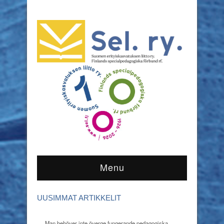
Menu
UUSIMMAT ARTIKKELIT
Man behöver inte överge fungerande pedagogiska