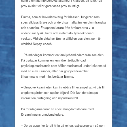
handla om att inte behöva läsa högt i klassen, att få skriva
prov avskilt eller göra vissa prov muntligt.
Emma, som är huvudansvarig för klassen, fungerar som
specialklasslärare och undervisar i alla ämnen utom franska
och spanska. En speciallärare från årskurserna 7–9
undervisar fysik, kemi och matematik fyra lektioner i
veckan. Vid sin sida har Emma alltid en assistent som är
utbildad Nepsy-coach.
– På måndagar kommer en familjehandledare från socialen.
På tisdagar kommer en fem före färdigutbildad
psykologistuderande som håller stödsamtal under lektionstid
med en elev i sänder, eller har gruppverksamhet
tillsammans med mig, berättar Emma.
– Gruppverksamheten kan innebära till exempel att vi går till
ungdomsgården och spelar biljard. Där kan de träna på
interaktion, turtagning och impulskontroll.
På torsdagarna turar en specialungdomsledare med
församlingens ungdomsledare.
– Deras uppgifter är att hitta på roliga, extra program så som