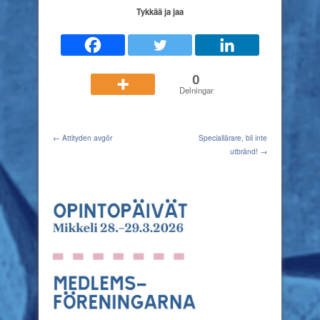
Tykkää ja jaa
0
Delningar
← Attityden avgör
Speciallärare, bli inte
utbränd! →