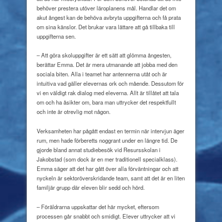
behöver prestera utöver läroplanens mål. Handlar det om
akut ångest kan de behöva avbryta uppgifterna och få prata
om sina känslor. Det brukar vara lättare att gå tillbaka till
uppgifterna sen.
– Att göra skoluppgifter är ett sätt att glömma ångesten,
berättar Emma. Det är mera utmanande att jobba med den
sociala biten. Alla i teamet har antennerna utåt och är
intuitiva vad gäller elevernas ork och mående. Dessutom för
vi en väldigt rak dialog med eleverna. Allt är tillåtet att tala
om och ha åsikter om, bara man uttrycker det respektfullt
och inte är otrevlig mot någon.
Verksamheten har pågått endast en termin när intervjun äger
rum, men hade förberetts noggrant under en längre tid. De
gjorde bland annat studiebesök vid Resursskolan i
Jakobstad (som dock är en mer traditionell specialklass).
Emma säger att det har gått över alla förväntningar och att
nyckeln är sektoröverskridande team, samt att det är en liten
familjär grupp där eleven blir sedd och hörd.
– Föräldrarna uppskattar det här mycket, eftersom
processen går snabbt och smidigt. Elever uttrycker att vi