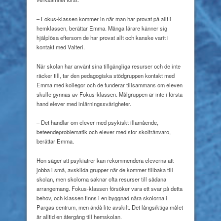
– Fokus-klassen kommer in när man har provat på allt i
hemklassen, berättar Emma. Många lärare känner sig
hjälplösa eftersom de har provat allt och kanske varit i
kontakt med Valteri.
När skolan har använt sina tillgängliga resurser och de inte
räcker till, tar den pedagogiska stödgruppen kontakt med
Emma med kollegor och de funderar tillsammans om eleven
skulle gynnas av Fokus-klassen. Målgruppen är inte i första
hand elever med inlärningssvårigheter.
– Det handlar om elever med psykiskt illamående,
beteendeproblematik och elever med stor skolfrånvaro,
berättar Emma.
Hon säger att psykiatrer kan rekommendera eleverna att
jobba i små, avskilda grupper när de kommer tillbaka till
skolan, men skolorna saknar ofta resurser till sådana
arrangemang. Fokus-klassen försöker vara ett svar på detta
behov, och klassen finns i en byggnad nära skolorna i
Pargas centrum, men ändå lite avskilt. Det långsiktiga målet
är alltid en återgång till hemskolan.