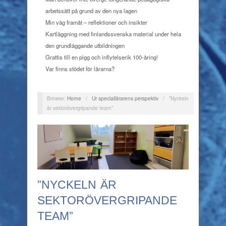
arbetssätt på grund av den nya lagen
Min väg framåt – reflektioner och insikter
Kartläggning med finlandssvenska material under hela
den grundläggande utbildningen
Grattis till en pigg och inflytelserik 100-åring!
Var finns stödet för lärarna?
Browse:
Home
/
Ur speciallärarens perspektiv
/
”Nyckeln
är sektorövergripande team”
”NYCKELN ÄR
SEKTORÖVERGRIPANDE
TEAM”