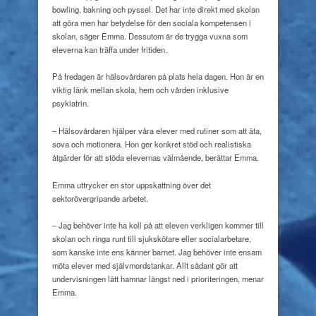
bowling, bakning och pyssel. Det har inte direkt med skolan
att göra men har betydelse för den sociala kompetensen i
skolan, säger Emma. Dessutom är de trygga vuxna som
eleverna kan träffa under fritiden.
På fredagen är hälsovårdaren på plats hela dagen. Hon är en
viktig länk mellan skola, hem och vården inklusive
psykiatrin.
– Hälsovårdaren hjälper våra elever med rutiner som att äta,
sova och motionera. Hon ger konkret stöd och realistiska
åtgärder för att stöda elevernas välmående, berättar Emma.
Emma uttrycker en stor uppskattning över det
sektorövergripande arbetet.
– Jag behöver inte ha koll på att eleven verkligen kommer till
skolan och ringa runt till sjukskötare eller socialarbetare,
som kanske inte ens känner barnet. Jag behöver inte ensam
möta elever med självmordstankar. Allt sådant gör att
undervisningen lätt hamnar längst ned i prioriteringen, menar
Emma.