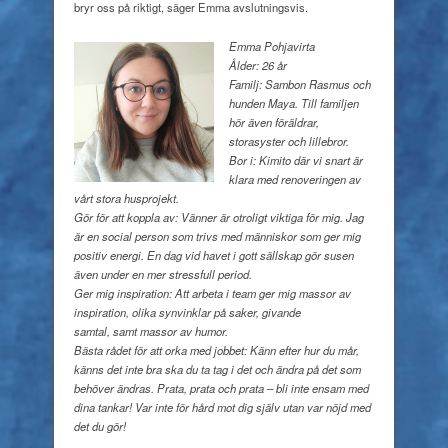
bryr oss på riktigt, säger Emma avslutningsvis.
Emma Pohjavirta
Ålder: 26 år
Familj: Sambon Rasmus och
hunden Maya. Till familjen
hör även föräldrar,
storasyster och lillebror.
Bor i: Kimito där vi snart är
klara med renoveringen av
vårt stora husprojekt.
Gör för att koppla av: Vänner är otroligt viktiga för mig. Jag
är en social person som trivs med människor som ger mig
positiv energi. En dag vid havet i gott sällskap gör susen
även under en mer stressfull period.
Ger mig inspiration: Att arbeta
i team ger mig massor av
inspiration, olika synvinklar på saker, givande
samtal, samt massor av humor.
Bästa rådet för att orka med jobbet: Känn efter hur du mår,
känns det inte bra ska du ta tag i det och ändra på det som
behöver ändras. Prata, prata och prata – bli inte ensam med
dina tankar! Var inte för hård mot dig själv utan var nöjd med
det du gör!