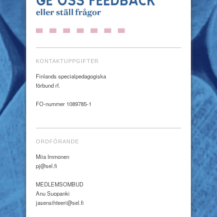
KONTAKTUPPGIFTER
Finlands specialpedagogiska
förbund rf.
FO-nummer 1089785-1
ORDFÖRANDE
Miia Immonen
pj@sel.fi
MEDLEMSOMBUD
Anu Suopanki
jasensihteeri@sel.fi