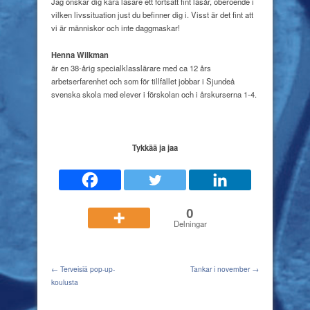
Jag önskar dig kära läsare ett fortsatt fint läsår, oberoende i
vilken livssituation just du befinner dig i. Visst är det fint att
vi är människor och inte daggmaskar!
Henna Wilkman
är en 38-årig specialklasslärare med ca 12 års
arbetserfarenhet och som för tillfället jobbar i Sjundeå
svenska skola med elever i förskolan
och i årskurserna 1-4.
Tykkää ja jaa
0
Delningar
← Terveisiä pop-up-
Tankar i november →
koulusta