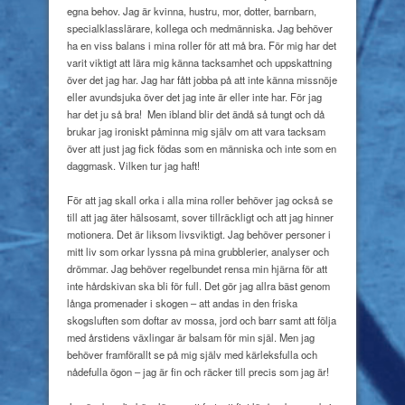
egna behov. Jag är kvinna, hustru, mor, dotter, barnbarn,
specialklasslärare, kollega och medmänniska. Jag behöver
ha en viss balans i mina roller för att må bra. För mig har det
varit viktigt att lära mig känna tacksamhet och uppskattning
över det jag har. Jag har fått jobba på att inte känna missnöje
eller avundsjuka över det jag inte är eller inte har. För jag
har det ju så bra!
Men ibland blir det ändå så tungt och då
brukar jag ironiskt påminna mig själv om att vara tacksam
över att just jag fick födas som en människa och inte som en
daggmask. Vilken tur jag haft!
För att jag skall orka i alla mina roller behöver jag också se
till att jag äter hälsosamt, sover tillräckligt och att jag hinner
motionera. Det är liksom livsviktigt. Jag behöver personer i
mitt liv som orkar lyssna på mina grubblerier, analyser och
drömmar. Jag behöver regelbundet rensa min hjärna för att
inte hårdskivan ska bli för full. Det gör jag allra bäst genom
långa promenader i skogen – att andas in den friska
skogsluften som doftar av mossa, jord och barr samt att följa
med årstidens växlingar är balsam för min själ. Men jag
behöver framförallt se på mig själv med kärleksfulla och
nådefulla ögon – jag är fin och räcker till precis som jag är!