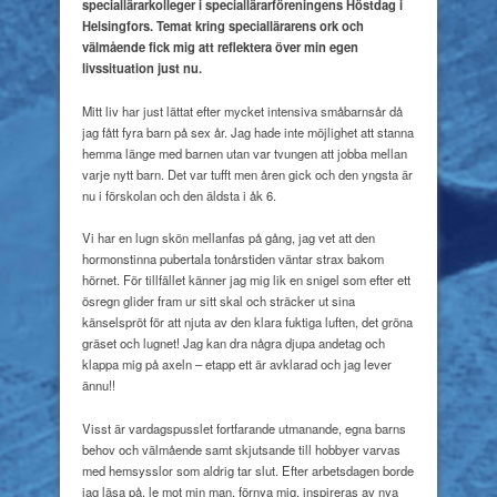
speciallärarkolleger
i speciallärarföreningens Höstdag i
Helsingfors.
Temat kring speciallärarens ork och
välmående fick mig att
reflektera över min egen
livssituation just nu.
Mitt liv har just lättat efter mycket intensiva småbarnsår då
jag fått fyra barn på sex år. Jag hade inte möjlighet att stanna
hemma länge med barnen utan var tvungen att jobba mellan
varje nytt barn. Det var tufft men åren gick och den yngsta är
nu i förskolan och den äldsta i åk 6.
Vi har en lugn skön mellanfas på gång, jag vet att den
hormonstinna pubertala tonårstiden väntar strax bakom
hörnet. För tillfället känner jag mig lik en snigel som efter ett
ösregn glider fram ur sitt skal och sträcker ut sina
känselspröt för att njuta av den klara fuktiga luften, det gröna
gräset och lugnet! Jag kan dra några djupa andetag och
klappa mig på axeln – etapp ett är avklarad och jag lever
ännu!!
Visst är vardagspusslet fortfarande utmanande, egna barns
behov och välmående samt skjutsande till hobbyer varvas
med hemsysslor som aldrig tar slut. Efter arbetsdagen borde
jag läsa på, le mot min man, förnya mig, inspireras av nya