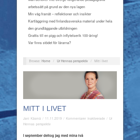
arbetssätt på grund av den nya lagen
Min väg framåt – reflektioner och insikter
Kartläggning med finlandssvenska material under hela
den grundläggande utbildningen
Grattis till en pigg och inflytelserik 100-åring!
Var finns stödet för lärarna?
Browse:
Home
/
Ur Hennas perspektiv
/
Mitt i livet
MITT I LIVET
för
Jani Käsmä
/
11.11.2019
/
Kommentarer inaktiverade
/
Ur
Mitt
Hennas perspektiv
i
livet
I september deltog jag med mina två