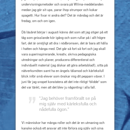
undervisningsmetoder och svara på Wilma-meddelanden
medan jag gör sit-ups, parar ihop strumpor och kokar
spagetti. Hur fixar ni andra det? Det är måndag och det är
fredag, om och om igen.
Då läsåret börjar i augusti känns det som att jag stiger på ett
tåg som gnisslande kör igång och som rullar på i allt högre
fart, det är omöjligt att dra i nödbromsen, det är bara att hålla
i hatten och hänga med. Det går så fort så fort och jag skall
vara superinspirerande, kreativ, skriva pedagogiska
utredningar och planer, producera differentierat och
individuellt material (jag älskar att göra arbetsblad!), sitta på
nätverksmöten samt ha en ängels tålamod och kärleksfull
blick inför små elever som önskar mig dit pepparn växer. I
juni får jag snopet konstatera att det inte riktigt “blidde” som
det var tänkt, men att det blev ju någonting i alla fall.
”Jag behöver
framförallt se på
mig själv med kärleksfulla och
nådefulla ögon.”
Vi människor har många roller och det är en utmaning och
kanske också ett ansvar att inte förlora sig själv och sina