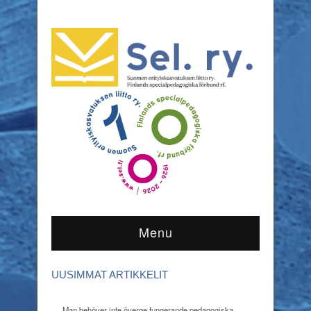
Menu
UUSIMMAT ARTIKKELIT
Man behöver inte överge fungerande pedagogiska