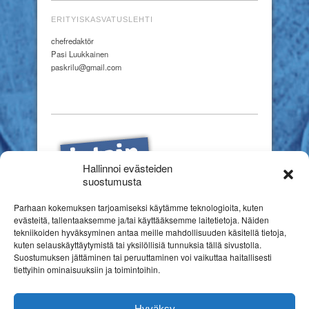
ERITYISKASVATUSLEHTI
chefredaktör
Pasi Luukkainen
paskrilu@gmail.com
Hallinnoi evästeiden
suostumusta
Parhaan kokemuksen tarjoamiseksi käytämme teknologioita, kuten
evästeitä, tallentaaksemme ja/tai käyttääksemme laitetietoja. Näiden
tekniikoiden hyväksyminen antaa meille mahdollisuuden käsitellä tietoja,
kuten selauskäyttäytymistä tai yksilöllisiä tunnuksia tällä sivustolla.
Suostumuksen jättäminen tai peruuttaminen voi vaikuttaa haitallisesti
tiettyihin ominaisuuksiin ja toimintoihin.
Hyväksy