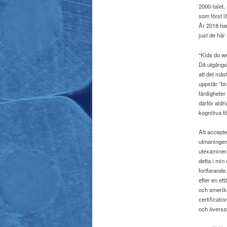
2000-talet,
som först l
År 2018 har
just de här
“Kids do we
Då utgångss
att det mås
uppstår ”br
färdighete
därför aldr
kognitiva f
Att accepte
utmaningen.
utexaminera
detta i min
fortfarande
efter en et
och amerik
certificati
och översat