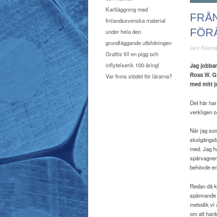
Kartläggning med
FRÅN
finlandssvenska material
FÖRÄ
under hela den
grundläggande utbildningen
Jani Käsm
Grattis till en pigg och
inflytelserik 100-åring!
Jag jobbar
Ross W. G
Var finns stödet för lärarna?
med mitt 
Det här har
verkligen o
När jag som
skolgångsbi
med. Jag ha
spårvagnen 
behövde en 
Redan då k
spännande v
metodik vi 
om att hant