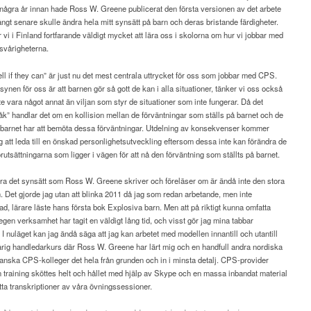
 några år innan hade Ross W. Greene publicerat den första versionen av det arbete
ångt senare skulle ändra hela mitt synsätt på barn och deras bristande färdigheter.
 vi i Finland fortfarande väldigt mycket att lära oss i skolorna om hur vi jobbar med
 svårigheterna.
ll if they can” är just nu det mest centrala uttrycket för oss som jobbar med CPS.
ynen för oss är att barnen gör så gott de kan i alla situationer, tänker vi oss också
te vara något annat än viljan som styr de situationer som inte fungerar. Då det
åk” handlar det om en kollision mellan de förväntningar som ställs på barnet och de
r barnet har att bemöta dessa förväntningar. Utdelning av konsekvenser kommer
ig att leda till en önskad personlighetsutveckling eftersom dessa inte kan förändra de
örutsättningarna som ligger i vägen för att nå den förväntning som ställts på barnet.
ra det synsätt som Ross W. Greene skriver och föreläser om är ändå inte den stora
 Det gjorde jag utan att blinka 2011 då jag som redan arbetande, men inte
d, lärare läste hans första bok Explosiva barn. Men att på riktigt kunna omfatta
 egen verksamhet har tagit en väldigt lång tid, och visst gör jag mina tabbar
. I nuläget kan jag ändå säga att jag kan arbetet med modellen innantill och utantill
tårig handledarkurs där Ross W. Greene har lärt mig och en handfull andra nordiska
anska CPS-kolleger det hela från grunden och in i minsta detalj. CPS-provider
on training sköttes helt och hållet med hjälp av Skype och en massa inbandat material
ta transkriptioner av våra övningssessioner.