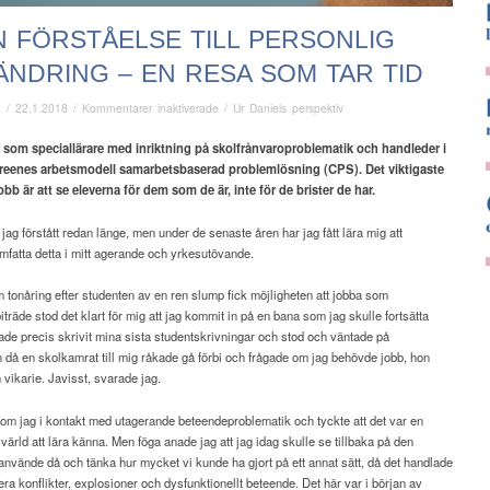
 FÖRSTÅELSE TILL PERSONLIG
NDRING – EN RESA SOM TAR TID
för
ä
/
22.1.2018
/
Kommentarer inaktiverade
/
Ur Daniels perspektiv
Från
förståelse
 som speciallärare med inriktning på
skolfrånvaroproblematik och handleder i
till
reenes arbetsmodell
samarbetsbaserad problemlösning (CPS). Det viktigaste
personlig
jobb är
att se eleverna för dem som de är, inte för de brister de har.
förändring
–
 jag förstått redan länge, men under de senaste åren har jag fått lära mig att
en
mfatta detta i mitt agerande och yrkesutövande.
resa
som
 tonåring efter studenten av en ren slump fick möjligheten att jobba som
tar
träde stod det klart för mig att jag kommit in på en bana som jag skulle fortsätta
tid
de precis skrivit mina sista studentskrivningar och stod och väntade på
då en skolkamrat till mig råkade gå förbi och frågade om jag behövde jobb, hon
vikarie. Javisst, svarade jag.
om jag i kontakt med utagerande beteendeproblematik och tyckte att det var en
ärld att lära känna. Men föga anade jag att jag idag skulle se tillbaka på den
använde då och tänka hur mycket vi kunde ha gjort på ett annat sätt, då det handlade
era konflikter, explosioner och dysfunktionellt beteende. Det här var i början av