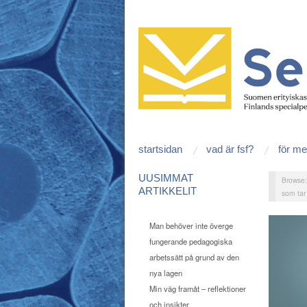
startsidan
vad är fsf?
för m
UUSIMMAT
Browse
ARTIKKELIT
som tar 
Man behöver inte överge
fungerande pedagogiska
arbetssätt på grund av den
nya lagen
Min väg framåt – reflektioner
och insikter