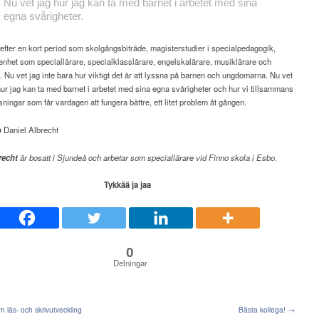
Nu vet jag
hur jag kan ta med barnet i arbetet med sina
egna svårigheter.
 efter en kort period som skolgångsbiträde, magisterstudier i specialpedagogik,
enhet som speciallärare, specialklasslärare, engelskalärare, musiklärare och
. Nu vet jag inte bara hur viktigt det är att lyssna på barnen och ungdomarna. Nu vet
ur jag kan ta med barnet i arbetet med sina egna svårigheter och hur vi tillsammans
ösningar som får vardagen att fungera bättre, ett litet problem åt gången.
o
Daniel Albrecht
recht
är bosatt i Sjundeå och arbetar som speciallärare vid Finno skola i Esbo.
Tykkää ja jaa
0
Delningar
 läs- och skrivutveckling
Bästa kollega! →