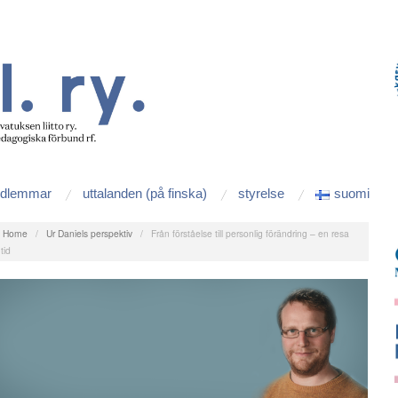
edlemmar
uttalanden (på finska)
styrelse
suomi
:
Home
/
Ur Daniels perspektiv
/
Från förståelse till personlig förändring – en resa
tid