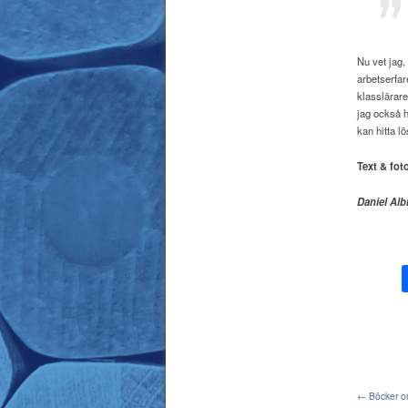
Nu vet jag,
arbetserfar
klasslärare
jag också h
kan hitta l
Text & fot
Daniel Alb
← Böcker om