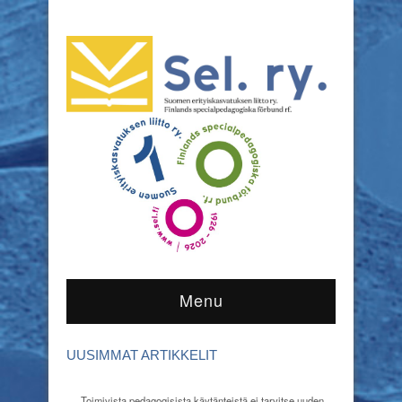
Menu
UUSIMMAT ARTIKKELIT
Toimivista pedagogisista käytänteistä ei tarvitse uuden