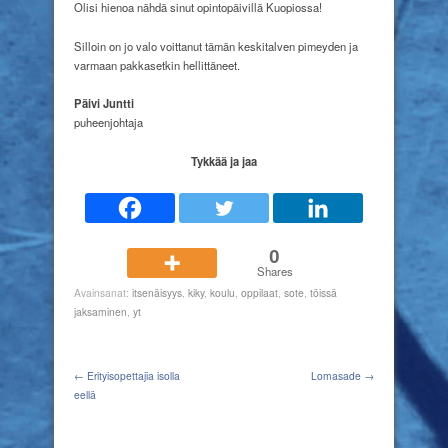
Olisi hienoa nähdä sinut
opintopäivillä Kuopiossa!
Silloin on jo valo voittanut tämän keskitalven pimeyden ja
varmaan pakkasetkin hellittäneet.
Päivi Juntti
puheenjohtaja
Tykkää ja jaa
0
Shares
Avainsanat:
itsenäisyys
,
kiky
,
koulu
,
oppilaat
,
sote
,
töissä
jaksaminen
,
yt
← Erityisopettajia isolla
Lomasade →
eellä