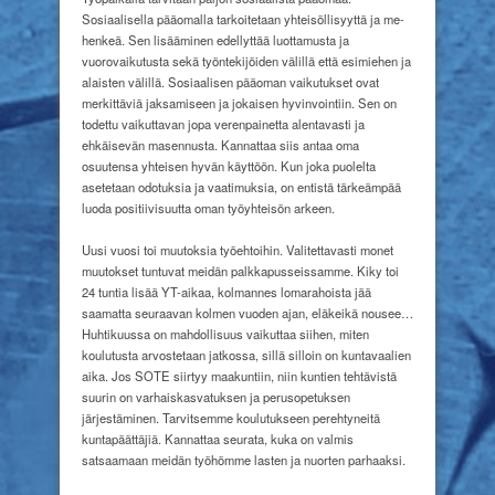
Sosiaalisella pääomalla tarkoitetaan yhteisöllisyyttä ja me-
henkeä. Sen lisääminen edellyttää luottamusta ja
vuorovaikutusta sekä työntekijöiden välillä että esimiehen ja
alaisten välillä. Sosiaalisen pääoman vaikutukset ovat
merkittäviä jaksamiseen ja jokaisen hyvinvointiin. Sen on
todettu vaikuttavan jopa verenpainetta alentavasti ja
ehkäisevän masennusta. Kannattaa siis antaa oma
osuutensa yhteisen hyvän käyttöön. Kun joka puolelta
asetetaan odotuksia ja vaatimuksia, on entistä tärkeämpää
luoda positiivisuutta oman työyhteisön arkeen.
Uusi vuosi toi muutoksia työehtoihin. Valitettavasti monet
muutokset tuntuvat meidän palkkapusseissamme. Kiky toi
24 tuntia lisää YT-aikaa, kolmannes lomarahoista jää
saamatta seuraavan kolmen vuoden ajan, eläkeikä nousee…
Huhtikuussa on mahdollisuus vaikuttaa siihen, miten
koulutusta arvostetaan jatkossa, sillä silloin on kuntavaalien
aika. Jos SOTE siirtyy maakuntiin, niin kuntien tehtävistä
suurin on varhaiskasvatuksen ja perusopetuksen
järjestäminen. Tarvitsemme koulutukseen perehtyneitä
kuntapäättäjiä. Kannattaa seurata, kuka on valmis
satsaamaan meidän työhömme lasten ja nuorten parhaaksi.