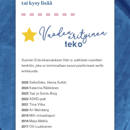
Suomen Erityiskasvatuksen liitto ry. palkitsee vuosittain
henkilön, joka on toiminnallaan tuonut positiivisesti esille
erilaisuutta.
2025
SelkoSeks, Henna Suikki
2024
Katariina Räikkönen
2023
Topi ja Sointu Borg
2022
ADHD-podi
2021
Tiina Vitka
2020
Ari Malmberg
2019
Milli virtuaaliapuri
2018
Maija Mattila
2017
Olli Luukkainen