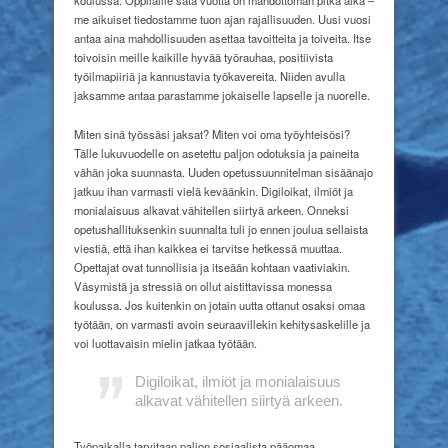
me aikuiset tiedostamme tuon ajan rajallisuuden. Uusi vuosi
antaa aina mahdollisuuden asettaa tavoitteita ja toiveita. Itse
toivoisin meille kaikille hyvää työrauhaa, positiivista
työilmapiiriä ja kannustavia työkavereita. Niiden avulla
jaksamme antaa parastamme jokaiselle lapselle ja nuorelle.
Miten sinä työssäsi jaksat? Miten voi oma työyhteisösi?
Tälle lukuvuodelle on asetettu paljon odotuksia ja paineita
vähän joka suunnasta. Uuden opetussuunnitelman sisäänajo
jatkuu ihan varmasti vielä keväänkin. Digiloikat, ilmiöt ja
monialaisuus alkavat vähitellen siirtyä arkeen. Onneksi
opetushallituksenkin suunnalta tuli jo ennen joulua sellaista
viestiä, että ihan kaikkea ei tarvitse hetkessä muuttaa.
Opettajat ovat tunnollisia ja itseään kohtaan vaativiakin.
Väsymistä ja stressiä on ollut aistittavissa monessa
koulussa. Jos kuitenkin on jotain uutta ottanut osaksi omaa
työtään, on varmasti avoin seuraavillekin kehitysaskelille ja
voi luottavaisin mielin jatkaa työtään.
Digiloikat, ilmiöt ja monialaisuus
alkavat vähitellen siirtyä arkeen.
Työpaikalla tarvitaan paljon sosiaalista pääomaa.