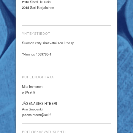
2016
Shed Helsinki
2015
Sari Karjalainen
YHTEYSTIEDOT
Suomen erityiskasvatuksen liitto ry.
Y-tunnus 1089785-1
PUHEENJOHTAJA
Miia Immonen
pj@sel.fi
JÄSENASIASIHTEERI
Anu Suopanki
jasensihteeri@sel.fi
ERITYISKASVATUSLEHTI