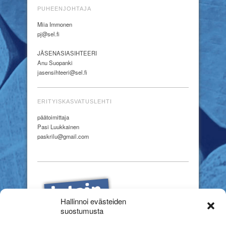
PUHEENJOHTAJA
Miia Immonen
pj@sel.fi
JÄSENASIASIHTEERI
Anu Suopanki
jasensihteeri@sel.fi
ERITYISKASVATUSLEHTI
päätoimittaja
Pasi Luukkainen
paskrilu@gmail.com
Hallinnoi evästeiden
suostumusta