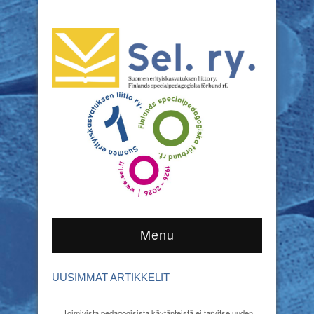
Menu
UUSIMMAT ARTIKKELIT
Toimivista pedagogisista käytänteistä ei tarvitse uuden