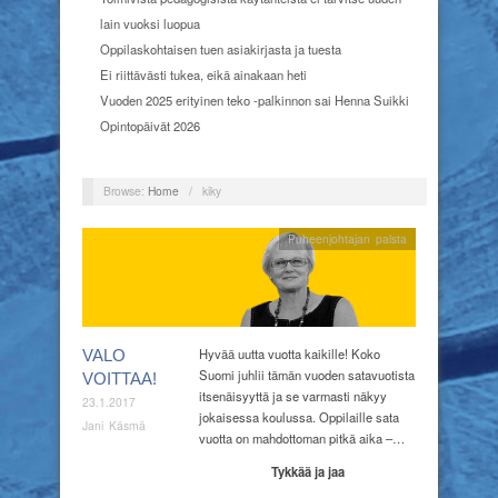
lain vuoksi luopua
Oppilaskohtaisen tuen asiakirjasta ja tuesta
Ei riittävästi tukea, eikä ainakaan heti
Vuoden 2025 erityinen teko -palkinnon sai Henna Suikki
Opintopäivät 2026
Browse:
Home
/
kiky
Puheenjohtajan palsta
Hyvää uutta vuotta kaikille! Koko
VALO
Suomi juhlii tämän vuoden satavuotista
VOITTAA!
itsenäisyyttä ja se varmasti näkyy
23.1.2017
jokaisessa koulussa. Oppilaille sata
Jani Käsmä
vuotta on mahdottoman pitkä aika –…
Tykkää ja jaa