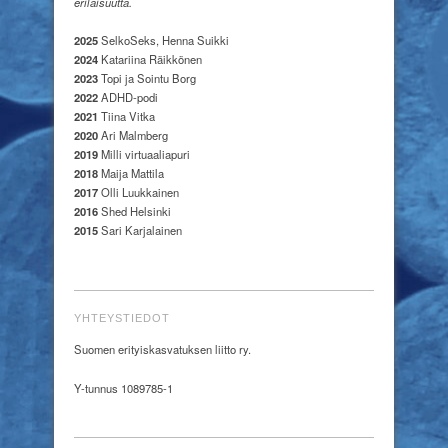
erilaisuutta.
2025
SelkoSeks, Henna Suikki
2024
Katariina Räikkönen
2023
Topi ja Sointu Borg
2022
ADHD-podi
2021
Tiina Vitka
2020
Ari Malmberg
2019
Milli virtuaaliapuri
2018
Maija Mattila
2017
Olli Luukkainen
2016
Shed Helsinki
2015
Sari Karjalainen
YHTEYSTIEDOT
Suomen erityiskasvatuksen liitto ry.
Y-tunnus 1089785-1