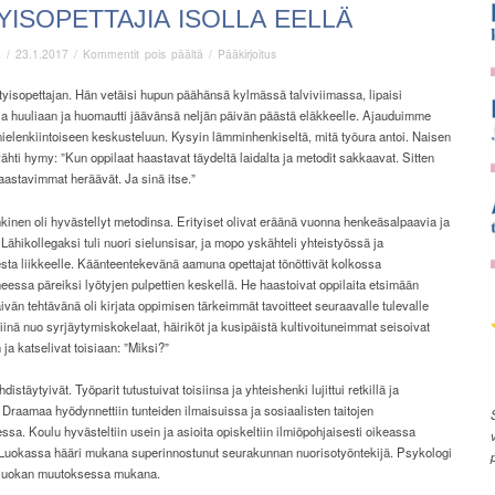
YISOPETTAJIA ISOLLA EELLÄ
artikkelissa
ä
/
23.1.2017
/
Kommentit pois päältä
/
Pääkirjoitus
Erityisopettajia
isolla
ityisopettajan. Hän vetäisi hupun päähänsä kylmässä talviviimassa, lipaisi
eellä
ia huuliaan ja huomautti jäävänsä neljän päivän päästä eläkkeelle. Ajauduimme
ielenkiintoiseen keskusteluun. Kysyin lämminhenkiseltä, mitä työura antoi. Naisen
ivähti hymy: ”Kun oppilaat haastavat täydeltä laidalta ja metodit sakkaavat. Sitten
aastavimmat heräävät. Ja sinä itse.”
nen oli hyvästellyt metodinsa. Erityiset olivat eräänä vuonna henkeäsalpaavia ja
. Lähikollegaksi tuli nuori sielunsisar, ja mopo yskähteli yhteistyössä ja
ta liikkeelle. Käänteentekevänä aamuna opettajat tönöttivät kolkossa
essa päreiksi lyötyjen pulpettien keskellä. He haastoivat oppilaita etsimään
äivän tehtävänä oli kirjata oppimisen tärkeimmät tavoitteet seuraavalle tulevalle
iinä nuo syrjäytymiskokelaat, häiriköt ja kusipäistä kultivoituneimmat seisoivat
ja katselivat toisiaan: ”Miksi?”
distäytyivät. Työparit tutustuivat toisiinsa ja yhteishenki lujittui retkillä ja
a. Draamaa hyödynnettiin tunteiden ilmaisuissa ja sosiaalisten taitojen
ssa. Koulu hyvästeltiin usein ja asioita opiskeltiin ilmiöpohjaisesti oikeassa
Luokassa hääri mukana superinnostunut seurakunnan nuorisotyöntekijä. Psykologi
a luokan muutoksessa mukana.