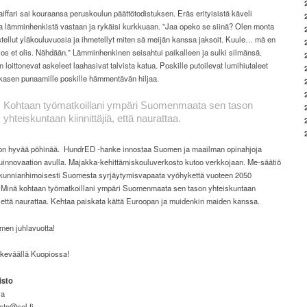
iffari sai kouraansa peruskoulun päättötodistuksen. Eräs erityisistä käveli
la lämminhenkistä vastaan ja rykäisi kurkkuaan. ”Jaa opeko se siinä? Olen monta
tellut yläkouluvuosia ja ihmetellyt miten sä meijän kanssa jaksoit. Kuule… mä en
 jos et olis. Nähdään.” Lämminhenkinen seisahtui paikalleen ja sulki silmänsä.
 loittonevat askeleet laahasivat talvista katua. Poskille putoilevat lumihiutaleet
kkasen punaamille poskille hämmentävän hiljaa.
Kohtaan työmatkoillani ympäri Suomenmaata sen tason
yhteiskuntaan kiinnittäjiä, että naurattaa.
on hyvää pöhinää.
HundrED -hanke innostaa Suomen ja maailman opinahjoja
uinnovaation avulla. Majakka-kehittämiskouluverkosto kutoo verkkojaan. Me-säätiö
e kunnianhimoisesti Suomesta syrjäytymisvapaata vyöhykettä vuoteen 2050
Minä kohtaan työmatkoillani ympäri Suomenmaata sen tason yhteiskuntaan
ä, että naurattaa. Kehtaa paiskata kättä Euroopan ja muidenkin maiden kanssa.
en juhlavuotta!
keväällä Kuopiossa!
isto
ja
sto@sel.fi