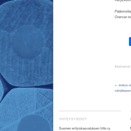
Päätoimitta
Onervan to
Avainsanat
← Joskus o
nähdäkseen 
YHTEYSTIEDOT
Suomen erityiskasvatuksen liitto ry.