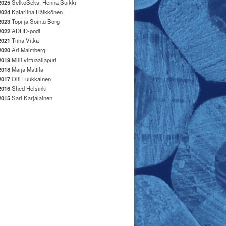
2025
SelkoSeks, Henna Suikki
2024
Katariina Räikkönen
2023
Topi ja Sointu Borg
2022
ADHD-podi
2021
Tiina Vitka
2020
Ari Malmberg
2019
Milli virtuaaliapuri
2018
Maija Mattila
2017
Olli Luukkainen
2016
Shed Helsinki
2015
Sari Karjalainen