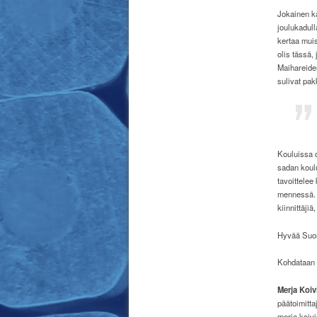
Jokainen ka
joulukadul
kertaa muis
olis tässä,
Maihareiden
sulivat pa
Kouluissa 
sadan koul
tavoittele
mennessä. 
kiinnittäji
Hyvää Suom
Kohdataan 
Merja Koiv
päätoimitta
merja.koivi