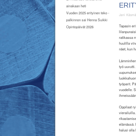
ERIT
ainakaan heti
Vuoden 2025 erityinen teko -
Jani Käsm
palkinnon sai Henna Suikki
Ta
pasin er
Opintopäivät 2026
lilanpunais
ratikassa m
huulilla vi
näet, kun h
Lämminhenki
työ uuvutti
uupumukses
luokkahuone
työparit. P
vuodelle. S
ihmeissään 
Oppilaat ryh
vierailuill
rikastamise
elämässä. 
halusi oll