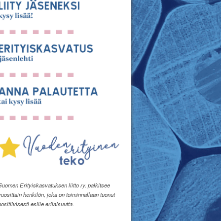
Suomen Erityiskasvatuksen liitto ry. palkitsee
vuosittain henkilön, joka on toiminnallaan tuonut
positiivisesti esille erilaisuutta.