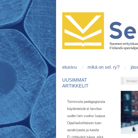
etusivu
mikä on sel. ry?
jäs
UUSIMMAT
Browse
ARTIKKELIT
Toimivista pedagogisista
käytänteistä ei tarvitse
uuden lain vuoksi luopua
Oppilaskohtaisen tuen
asiakirjasta ja tuesta
Ei riittävästi tukea, eikä