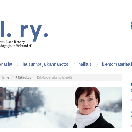
enasiat
lausunnot ja kannanotot
hallitus
luentomateriaali
:
Home
/
Pääkirjoitus
/
Erityisopettajia isolla eellä