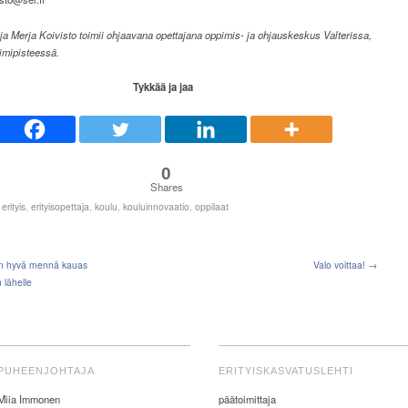
ja Merja Koivisto toimii ohjaavana opettajana oppimis- ja ohjauskeskus Valterissa,
imipisteessä.
Tykkää ja jaa
0
Shares
:
erityis
,
erityisopettaja
,
koulu
,
kouluinnovaatio
,
oppilaat
n hyvä mennä kauas
Valo voittaa! →
lähelle
PUHEENJOHTAJA
ERITYISKASVATUSLEHTI
Miia Immonen
päätoimittaja