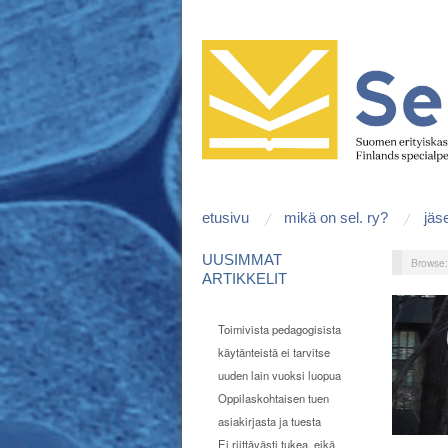
etusivu
mikä on sel. ry?
jäs
UUSIMMAT
Browse
ARTIKKELIT
Toimivista pedagogisista
käytänteistä ei tarvitse
uuden lain vuoksi luopua
Oppilaskohtaisen tuen
asiakirjasta ja tuesta
Ei riittävästi tukea, eikä