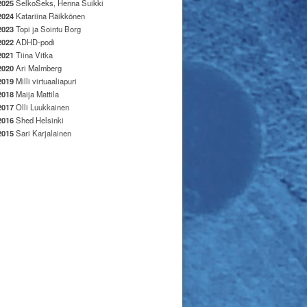
2025
SelkoSeks, Henna Suikki
2024
Katariina Räikkönen
2023
Topi ja Sointu Borg
2022
ADHD-podi
2021
Tiina Vitka
2020
Ari Malmberg
2019
Milli virtuaaliapuri
2018
Maija Mattila
2017
Olli Luukkainen
2016
Shed Helsinki
2015
Sari Karjalainen