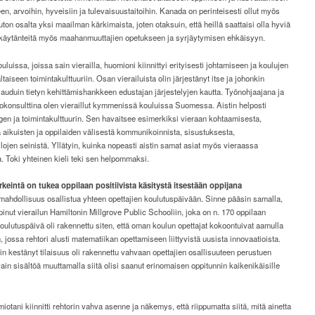
en, arvoihin, hyveisiin ja tulevaisuustaitoihin. Kanada on perinteisesti ollut myös
n osalta yksi maailman kärkimaista, joten otaksuin, että heillä saattaisi olla hyviä
a käytänteitä myös maahanmuuttajien opetukseen ja syrjäytymisen ehkäisyyn.
uluissa, joissa sain vierailla, huomioni kiinnittyi erityisesti johtamiseen ja koulujen
taiseen toimintakulttuuriin. Osan vierailuista olin järjestänyt itse ja johonkin
auduin tietyn kehittämishankkeen edustajan järjestelyjen kautta. Työnohjaajana ja
okonsulttina olen vieraillut kymmenissä kouluissa Suomessa. Aistin helposti
en ja toimintakulttuurin. Sen havaitsee esimerkiksi vieraan kohtaamisesta,
a aikuisten ja oppilaiden välisestä kommunikoinnista, sisustuksesta,
ilojen seinistä. Yllätyin, kuinka nopeasti aistin samat asiat myös vieraassa
a. Toki yhteinen kieli teki sen helpommaksi.
ärkeintä on tukea oppilaan positiivista käsitystä itsestään oppijana
 mahdollisuus osallistua yhteen opettajien koulutuspäivään. Sinne pääsin samalla,
pinut vierailun Hamiltonin Millgrove Public Schooliin, joka on n. 170 oppilaan
oulutuspäivä oli rakennettu siten, että oman koulun opettajat kokoontuivat aamulla
n, jossa rehtori alusti matematiikan opettamiseen liittyvistä uusista innovaatioista.
in kestänyt tilaisuus oli rakennettu vahvaan opettajien osallisuuteen perustuen
 vain sisältöä muuttamalla siitä olisi saanut erinomaisen oppitunnin kaikenikäisille
iotani kiinnitti rehtorin vahva asenne ja näkemys, että riippumatta siitä, mitä ainetta