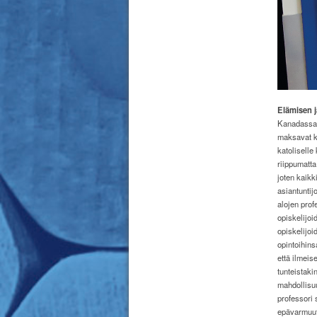
Elämisen 
Kanadassa o
maksavat ki
katoliselle
riippumatta
joten kaikk
asiantuntij
alojen prof
opiskelijoi
opiskelijoi
opintoihins
että ilmeis
tunteistaki
mahdollisuu
professori 
epävarmuut