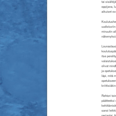
tai sisältö
oppijana, l
aikuiset ov
Koulutushe
uudistuviin
minuutin ai
näkemyksiää
Lounastauon
koulutuspäi
itse pereht
valaistukse
olivat min
ja opetukse
läpi, mitä 
opetukseen.
kriittisiäki
Rehtori toi
päätteeksi 
kehittämisk
sanoi leikk
perjantai. 