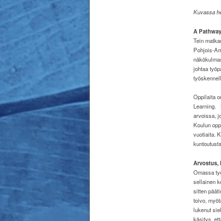
Kuvassa he
A Pathway
Tein matka
Pohjois-Am
näkökulmast
johtaa työp
työskennel
Oppilaita o
Learning.
arvoissa, j
Koulun oppi
vuotiaita. 
kuntoutust
Arvostus, 
Omassa työ
sellainen k
sitten päät
toivo, myöt
lukenut sie
käsitys, e