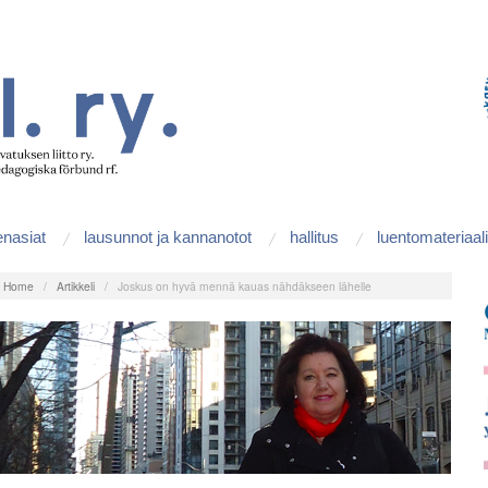
enasiat
lausunnot ja kannanotot
hallitus
luentomateriaali
:
Home
/
Artikkeli
/
Joskus on hyvä mennä kauas nähdäkseen lähelle