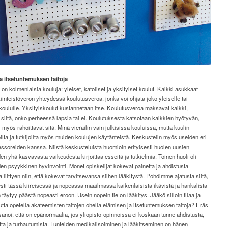
ja itsetuntemuksen
taitoja
n kolmenlaisia kouluja: yleiset, katoliset ja yksityiset koulut. Kaikki asukkaat
inteistöveron yhteydessä koulutusveroa, jonka voi ohjata joko yleiselle tai
 koululle. Yksityiskoulut kustannetaan itse. Koulutusveroa maksavat kaikki,
 siitä, onko perheessä lapsia tai ei. Koulutuksesta katsotaan kaikkien hyötyvän,
i myös rahoittavat sitä. Minä vierailin vain julkisissa kouluissa, mutta kuulin
oilta ja tutkijoilta myös muiden koulujen käytänteistä. Keskustelin myös useiden eri
essoreiden kanssa. Niistä keskusteluista huomioin erityisesti huolen uusien
den yhä kasvavasta vaikeudesta kirjoittaa esseitä ja tutkielmia. Toinen huoli oli
den psyykkinen hyvinvointi. Monet opiskelijat kokevat painetta ja ahdistusta
a liittyen niin, että kokevat tarvitsevansa siihen lääkitystä. Pohdimme ajatusta siitä,
esti tässä kiireisessä ja nopeassa maailmassa kaikenlaisista ikävistä ja hankalista
n täytyy päästä nopeasti eroon. Usein nopein tie on lääkitys. Jääkö silloin tilaa ja
tta opetella akateemisten taitojen ohella elämisen ja itsetuntemuksen taitoja? Eräs
sanoi, että on epänormaalia, jos yliopisto-opinnoissa ei koskaan tunne ahdistusta,
ta ja turhautumista. Tunteiden medikalisoiminen ja lääkitseminen on hänen