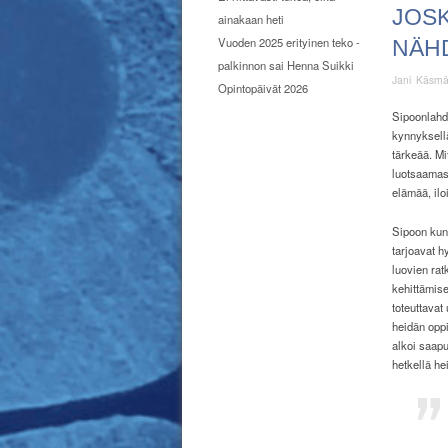
JOS
ainakaan heti
Vuoden 2025 erityinen teko -
NÄH
palkinnon sai Henna Suikki
Jani Käsm
Opintopäivät 2026
Si
poonlahd
kynnyksellä
tärkeää. M
luotsaamass
elämää, ilo
Sipoon kunn
tarjoavat h
luovien rat
kehittämise
toteuttavat
heidän opp
alkoi saapu
hetkellä h