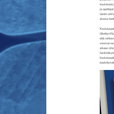
koulutusta 
ja opettaja
lasten arki
alussa tied
Koulutuspäi
lähettyvillä
että rohken
voisivat os
aikaan olis
henkilökunt
koulutuspäi
keskittyivä