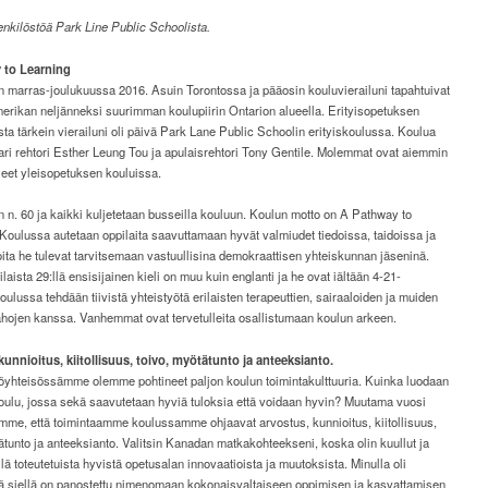
nkilöstöä Park Line Public Schoolista.
 to Learning
n marras-joulukuussa 2016. Asuin Torontossa ja pääosin kouluvierailuni tapahtuivat
erikan neljänneksi suurimman koulupiirin Ontarion alueella. Erityisopetuksen
a tärkein vierailuni oli päivä Park Lane Public Schoolin erityiskoulussa. Koulua
ari rehtori Esther Leung Tou ja apulaisrehtori Tony Gentile. Molemmat ovat aiemmin
leet yleisopetuksen kouluissa.
n n. 60 ja kaikki kuljetetaan busseilla kouluun. Koulun motto on A Pathway to
Koulussa autetaan oppilaita saavuttamaan hyvät valmiudet tiedoissa, taidoissa ja
oita he tulevat tarvitsemaan vastuullisina demokraattisen yhteiskunnan jäseninä.
laista 29:llä ensisijainen kieli on muu kuin englanti ja he ovat iältään 4-21-
Koulussa tehdään tiivistä yhteistyötä erilaisten terapeuttien, sairaaloiden ja muiden
ahojen kanssa. Vanhemmat ovat tervetulleita osallistumaan koulun arkeen.
kunnioitus,
kiitollisuus, toivo, myötätunto
ja anteeksianto.
yhteisössämme olemme pohtineet paljon koulun toimintakulttuuria. Kuinka luodaan
oulu, jossa sekä saavutetaan hyviä tuloksia että voidaan hyvin? Muutama vuosi
imme, että toimintaamme koulussamme ohjaavat arvostus, kunnioitus, kiitollisuus,
ätunto ja anteeksianto. Valitsin Kanadan matkakohteekseni, koska olin kuullut ja
llä toteutetuista hyvistä opetusalan innovaatioista ja muutoksista. Minulla oli
ttä siellä on panostettu nimenomaan kokonaisvaltaiseen oppimisen ja kasvattamisen