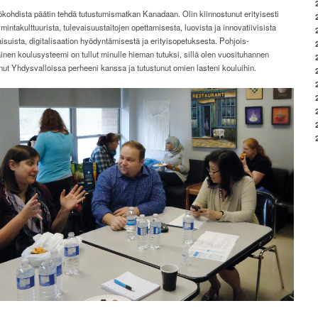
ökohdista päätin tehdä tutustumismatkan Kanadaan. Olin kiinnostunut erityisesti
imintakulttuurista, tulevaisuustaitojen opettamisesta, luovista ja innovatiivisista
isuista, digitalisaation hyödyntämisestä ja erityisopetuksesta. Pohjois-
nen koulusysteemi on tullut minulle hieman tutuksi, sillä olen vuosituhannen
ut Yhdysvalloissa perheeni kanssa ja tutustunut omien lasteni kouluihin.