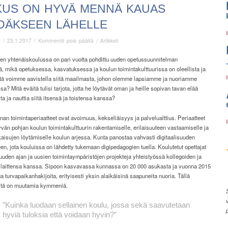
KUS ON HYVÄ MENNÄ KAUAS
DÄKSEEN LÄHELLE
artikkelissa
ä
/
23.1.2017
/
Kommentit pois päältä
/
Artikkeli
Joskus
on
en yhtenäiskoulussa on pari vuotta pohdittu uuden opetussuunnitelman
hyvä
, mikä opetuksessa, kasvatuksessa ja koulun toimintakulttuurissa on oleellista ja
mennä
itä voimme aavistella siitä maailmasta, johon olemme lapsiamme ja nuoriamme
kauas
a? Mitä eväitä tulisi tarjota, jotta he löytävät oman ja heille sopivan tavan elää
nähdäkseen
ita ja nauttia siitä itsensä ja toistensa kanssa?
lähelle
an toimintaperiaatteet ovat avoimuus, kekseliäisyys ja palvelualttius. Periaatteet
yvän pohjan koulun toimintakulttuurin rakentamiselle, erilaisuuteen vastaamiselle ja
kaisujen löytämiselle koulun arjessa. Kunta panostaa vahvasti digitaalisuuden
en, jota kouluissa on lähdetty tukemaan digipedagogien tuella. Koulutetut opettajat
 uuden ajan ja uusien toimintaympäristöjen projekteja yhteistyössä kollegoiden ja
ilaittensa kanssa. Sipoon kasvavassa kunnassa on 20 000 asukasta ja vuonna 2015
a turvapaikanhakijoita, erityisesti yksin alaikäisinä saapuneita nuoria. Tällä
eitä on muutamia kymmeniä.
”Kuinka luodaan sellainen koulu,
jossa sekä saavutetaan
hyviä tuloksia että voidaan hyvin?”