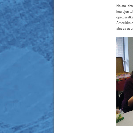
Näistä läht
koulujen to
opetusratka
Amerikkalai
alussa asun