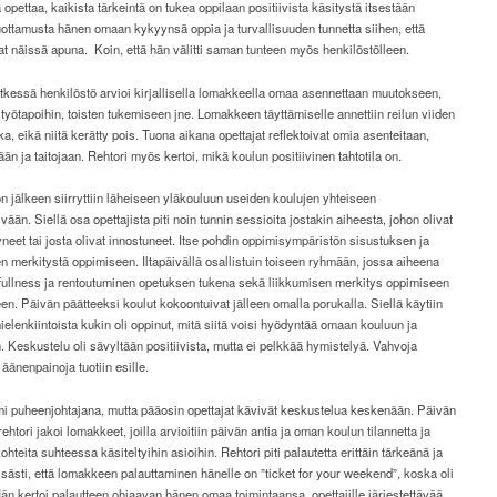
jä opettaa, kaikista tärkeintä on tukea oppilaan positiivista käsitystä itsestään
uottamusta hänen omaan kykyynsä oppia ja turvallisuuden tunnetta siihen, että
at näissä apuna.
Koin, että hän välitti saman tunteen myös henkilöstölleen.
tkessä henkilöstö arvioi kirjallisella lomakkeella omaa asennettaan muutokseen,
 työtapoihin, toisten tukemiseen jne. Lomakkeen täyttämiselle annettiin reilun viiden
ka, eikä niitä kerätty pois. Tuona aikana opettajat reflektoivat omia asenteitaan,
n ja taitojaan. Rehtori myös kertoi, mikä koulun positiivinen tahtotila on.
 jälkeen siirryttiin läheiseen yläkouluun useiden koulujen yhteiseen
vään. Siellä osa opettajista piti noin tunnin sessioita jostakin aiheesta, johon olivat
yneet tai josta olivat innostuneet. Itse pohdin oppimisympäristön sisustuksen ja
n merkitystä oppimiseen. Iltapäivällä osallistuin toiseen ryhmään, jossa aiheena
dfullness ja rentoutuminen opetuksen tukena sekä liikkumisen merkitys oppimiseen
en. Päivän päätteeksi koulut kokoontuivat jälleen omalla porukalla. Siellä käytiin
mielenkiintoista kukin oli oppinut, mitä siitä voisi hyödyntää omaan kouluun ja
 Keskustelu oli sävyltään positiivista, mutta ei pelkkää hymistelyä. Vahvoja
n äänenpainoja tuotiin esille.
mi puheenjohtajana, mutta pääosin opettajat kävivät keskustelua keskenään. Päivän
rehtori jakoi lomakkeet, joilla arvioitiin päivän antia ja oman koulun tilannetta ja
ohteita suhteessa käsiteltyihin asioihin. Rehtori piti palautetta erittäin tärkeänä ja
isästi, että lomakkeen palauttaminen hänelle on ”ticket for your weekend”, koska oli
Hän kertoi palautteen ohjaavan hänen omaa toimintaansa, opettajille järjestettävää