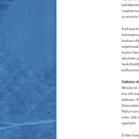
kehittämise
maahanmuuto
ja toimivi
Kaikissa ko
kokonaisval
kouluun ohj
organisaati
koulun heng
aikuisten j
henkilöstöt
kulttuuriss
Kaikista t
Minulla oli
kun olin so
alakoulu. K
tilaisuutee
Reilun tunn
siten, että
oppilaille.
Eniten huom