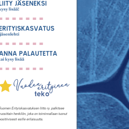
Suomen Erityiskasvatuksen liitto ry. palkitsee
vuosittain henkilön, joka on toiminnallaan tuonut
positiivisesti esille erilaisuutta.