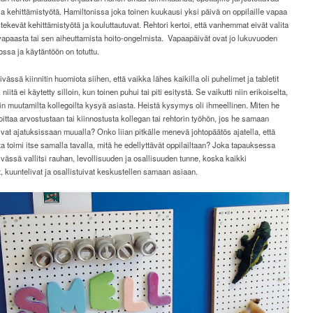
ja kehittämistyötä. Hamiltonissa joka toinen kuukausi yksi päivä on oppilaille vapaa
t tekevät kehittämistyötä ja kouluttautuvat. Rehtori kertoi, että vanhemmat eivät valita
vapaasta tai sen aiheuttamista hoito-ongelmista.
Vapaapäivät ovat jo lukuvuoden
ossa ja käytäntöön on totuttu.
vässä kiinnitin huomiota siihen, että vaikka lähes kaikilla oli puhelimet ja tabletit
, niitä ei käytetty silloin, kun toinen puhui tai piti esitystä. Se vaikutti niin erikoiselta,
in muutamilta kollegoilta kysyä asiasta. Heistä kysymys oli ihmeellinen. Miten he
oittaa arvostustaan tai kiinnostusta kollegan tai rehtorin työhön, jos he samaan
ivat ajatuksissaan muualla? Onko liian pitkälle menevä johtopäätös ajatella, että
a toimi itse samalla tavalla, mitä he edellyttävät oppilailtaan? Joka tapauksessa
vässä vallitsi rauhan, levollisuuden ja osallisuuden tunne, koska kaikki
t, kuuntelivat ja osallistuivat keskustellen samaan asiaan.