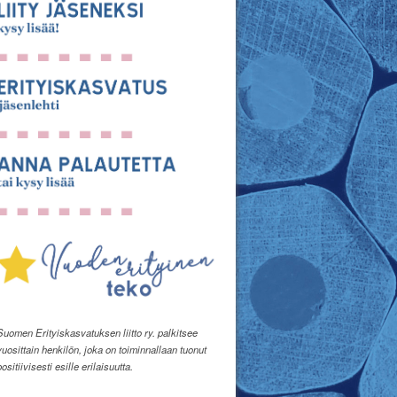
Suomen Erityiskasvatuksen liitto ry. palkitsee
vuosittain henkilön, joka on toiminnallaan tuonut
positiivisesti esille erilaisuutta.