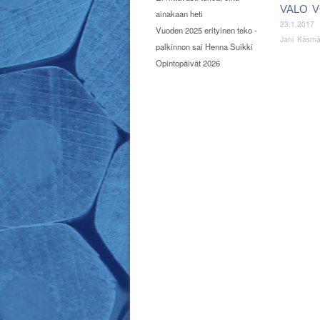
VALO V
ainakaan heti
23.1.2017
Vuoden 2025 erityinen teko -
Jani Käsm
palkinnon sai Henna Suikki
Opintopäivät 2026