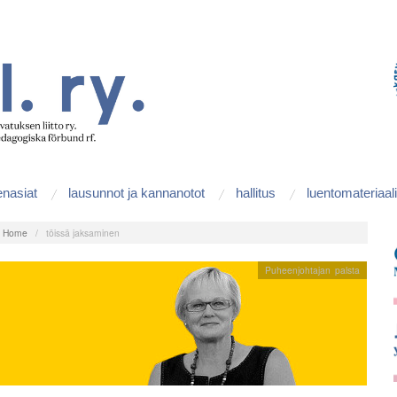
enasiat
lausunnot ja kannanotot
hallitus
luentomateriaali
:
Home
/
töissä jaksaminen
Puheenjohtajan palsta