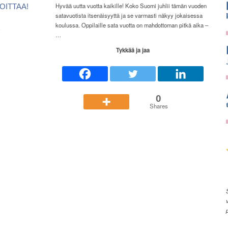
Hyvää uutta vuotta kaikille! Koko Suomi juhlii tämän vuoden
OITTAA!
satavuotista itsenäisyyttä ja se varmasti näkyy jokaisessa
koulussa. Oppilaille sata vuotta on mahdottoman pitkä aika –
ä
…
Tykkää ja jaa
0
Shares