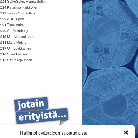
2025
SelkoSeks, Henna Suikki
2024
Katariina Räikkönen
2023
Topi ja Sointu Borg
2022
ADHD-podi
2021
Tiina Vitka
2020
Ari Malmberg
2019
Milli virtuaaliapuri
2018
Maija Mattila
2017
Olli Luukkainen
2016
Shed Helsinki
2015
Sari Karjalainen
Hallinnoi evästeiden suostumusta