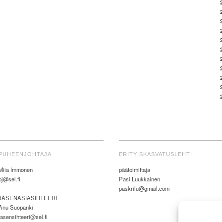
PUHEENJOHTAJA
ERITYISKASVATUSLEHTI
Miia Immonen
päätoimittaja
pj@sel.fi
Pasi Luukkainen
paskrilu@gmail.com
JÄSENASIASIHTEERI
Anu Suopanki
jasensihteeri@sel.fi