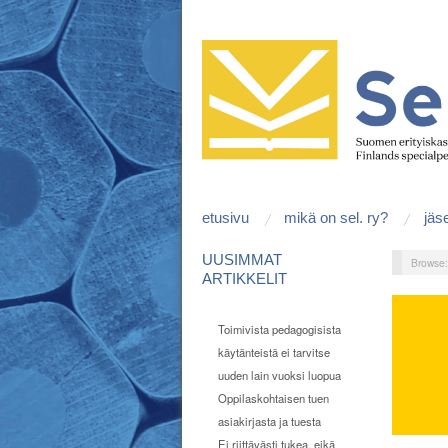
etusivu
mikä on sel. ry?
jäs
UUSIMMAT
Browse
ARTIKKELIT
Toimivista pedagogisista
käytänteistä ei tarvitse
uuden lain vuoksi luopua
Oppilaskohtaisen tuen
asiakirjasta ja tuesta
Ei riittävästi tukea, eikä