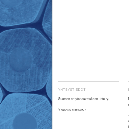
YHTEYSTIEDOT
Suomen erityiskasvatuksen liitto ry.
Y-tunnus 1089785-1