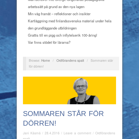
arbetssätt på grund av den nya lagen
Min väg framåt – reflektioner och insikter
Kartläggning med finlandssvenska material under hela
den grundläggande utbildningen
Grattis till en pigg och inflytelserik 100-åring!
Var finns stödet för lärarna?
Browse:
Home
/
Ordförandens spalt
/
Sommaren står
för dörren!
SOMMAREN STÅR FÖR
DÖRREN!
Jani Käsmä
/
28.4.2016
/
Leave a comment
/
Ordförandens
spalt