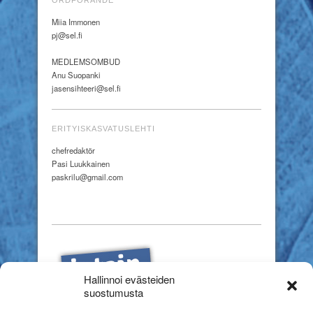
Miia Immonen
pj@sel.fi
MEDLEMSOMBUD
Anu Suopanki
jasensihteeri@sel.fi
ERITYISKASVATUSLEHTI
chefredaktör
Pasi Luukkainen
paskrilu@gmail.com
Hallinnoi evästeiden
suostumusta