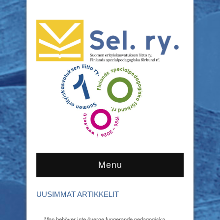
Menu
UUSIMMAT ARTIKKELIT
Man behöver inte överge fungerande pedagogiska