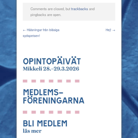
Comments are closed, but
trackbacks
and
pingbacks are open.
← Hälsningar från blåsiga
Hej! →
sydspetsen!