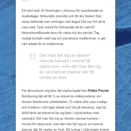
Ett stort tack till föreningen i Joensuu för anordnandet av
studiedagar, förbundets årsmöte och 90-års festen! Den
resan behövde man verkligen inte ångra! Det var fint att få
vara med. Tack också för förtroendet att bli vald till
förbundsordförande ännu för nästa två-års period. Tag
modigt kontakt med mig och styrelsens medlemmar- vi gör
vårt arbete för er medlemmar.
Det man lärt sig av läraren
stannar kanske i minnet till
nästa prov, men det man lärt sig
av sin kamrat stannar där för
resten av livet.
För åtminstone mig blev det starka budet från
Pekka Peuras
föreläsning det att 80 % av eleverna underpresterar om
läraren bestämmer arbetstakten. Vi måste alla vara modiga
och kreativa i vårt eget arbete och lita på eleverna. Jag har
alltid tänkt att eleverna lär sig bäst i växelverkan med
varandra. Det man lärt sig av läraren stannar kanske i
minnet till nästa prov, men det man lärt sig av sin kamrat
stannar där för resten av livet. Att lyckas i inlärningen kräver