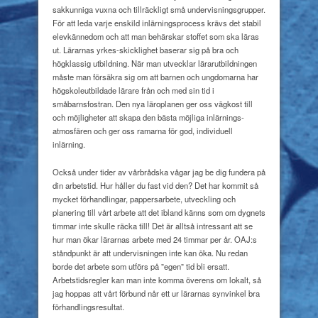
sakkunniga vuxna och tillräckligt små undervisningsgrupper.
För att leda varje enskild inlärningsprocess krävs det stabil
elevkännedom och att man behärskar stoffet som ska läras
ut. Lärarnas yrkes-skicklighet baserar sig på bra och
högklassig utbildning. När man utvecklar lärarutbildningen
måste man försäkra sig om att barnen och ungdomarna har
högskoleutbildade lärare från och med sin tid i
småbarnsfostran. Den nya läroplanen ger oss vägkost till
och möjligheter att skapa den bästa möjliga inlärnings-
atmosfären och ger oss ramarna för god, individuell
inlärning.
Också under tider av vårbrådska vågar jag be dig fundera på
din arbetstid. Hur håller du fast vid den? Det har kommit så
mycket förhandlingar, pappersarbete, utveckling och
planering till vårt arbete att det ibland känns som om dygnets
timmar inte skulle räcka till! Det är alltså intressant att se
hur man ökar lärarnas arbete med 24 timmar per år. OAJ:s
ståndpunkt är att undervisningen inte kan öka. Nu redan
borde det arbete som utförs på ”egen” tid bli ersatt.
Arbetstidsregler kan man inte komma överens om lokalt, så
jag hoppas att vårt förbund når ett ur lärarnas synvinkel bra
förhandlingsresultat.