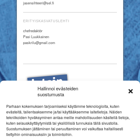
jasensihteeri@sel.fi
ERITYISKASVATUSLEHTI
chefredaktör
Pasi Luukkainen
paskrilu@gmail.com
Hallinnoi evästeiden
suostumusta
Parhaan kokemuksen tarjoamiseksi käytämme teknologioita, kuten
evästeitä, tallentaaksemme ja/tai käyttääksemme laitetietoja. Näiden
tekniikoiden hyväksyminen antaa meille mahdollisuuden käsitellä tietoja,
kuten selauskäyttäytymistä tai yksilöllisiä tunnuksia tällä sivustolla.
Suostumuksen jättäminen tai peruuttaminen voi vaikuttaa haitallisesti
tiettyihin ominaisuuksiin ja toimintoihin.