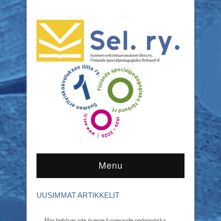
Menu
UUSIMMAT ARTIKKELIT
Man behöver inte överge fungerande pedagogiska