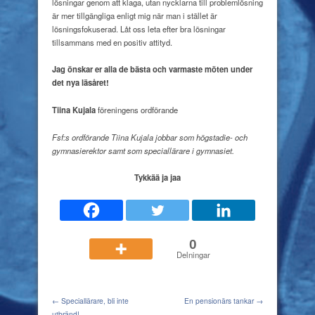
lösningar genom att klaga, utan nycklarna till problemlösning
är mer tillgängliga enligt mig när man i stället är
lösningsfokuserad. Låt oss leta efter bra lösningar
tillsammans med en positiv attityd.
Jag önskar er alla
de bästa och
varmaste möten
under
det nya läsåret!
Tiina Kujala
föreningens
ordförande
Fsf:s ordförande Tiina Kujala jobbar som högstadie- och
gymnasierektor samt som speciallärare i gymnasiet.
Tykkää ja jaa
0
Delningar
← Speciallärare, bli inte
En pensionärs tankar →
utbränd!