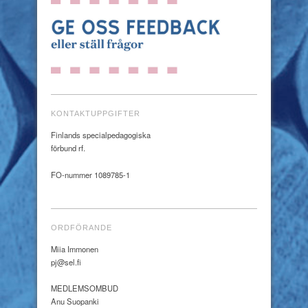
KONTAKTUPPGIFTER
Finlands specialpedagogiska
förbund rf.
FO-nummer 1089785-1
ORDFÖRANDE
Miia Immonen
pj@sel.fi
MEDLEMSOMBUD
Anu Suopanki