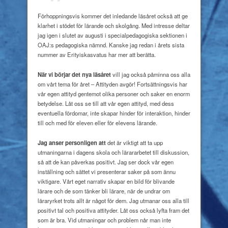
Förhoppningsvis kommer det inledande läsåret också att ge
klarhet i stödet för lärande och skolgång. Med intresse deltar
jag igen i slutet av augusti i specialpedagogiska sektionen i
OAJ:s pedagogiska nämnd. Kanske jag redan i årets sista
nummer av Erityiskasvatus har mer att berätta.
När vi börjar det nya läsåret
vill jag också påminna oss alla
om vårt tema för året – Attityden avgör! Fortsättningsvis har
vår egen attityd gentemot olika personer och saker en enorm
betydelse. Låt oss se till att vår egen attityd, med dess
eventuella fördomar, inte skapar hinder för interaktion, hinder
till och med för eleven eller för elevens lärande.
Jag anser personligen att
det är viktigt att ta upp
utmaningarna i dagens skola och lärararbetet till diskussion,
så att de kan påverkas positivt. Jag ser dock vår egen
inställning och sättet vi presenterar saker på som ännu
viktigare. Vårt eget narrativ skapar en bild för blivande
lärare och de som tänker bli lärare, när de undrar om
läraryrket trots allt är något för dem. Jag utmanar oss alla till
positivt tal och positiva attityder. Låt oss också lyfta fram det
som är bra. Vid utmaningar och problem når man inte