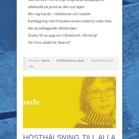
arbetssätt på grund av den nya lagen
Min väg framåt – reflektioner och insikter
Kartläggning med finlandssvenska material under hela
den grundläggande utbildningen
Grattis till en pigg och inflytelserik 100-åring!
Var finns stödet för lärarna?
Browse:
Home
/
Ordförandens spalt
/
Hösthälsning till
alla
HÖSTHÄLSNING TILL ALLA