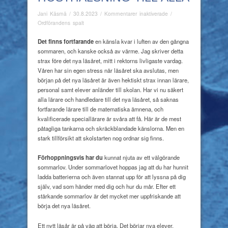
för
Jani Käsmä
/
30.8.2023
/
Kommentarer inaktiverade
/
Hösthälsning
Ordförandens spalt
till
alla
De
t finns fortfarande
en känsla kvar i luften av den gångna
sommaren, och kanske också av värme. Jag skriver detta
strax före det nya läsåret, mitt i rektorns livligaste vardag.
Våren har sin egen stress när läsåret ska avslutas, men
början på det nya läsåret är även hektiskt strax innan lärare,
personal samt elever anländer till skolan. Har vi nu säkert
alla lärare och handledare till det nya läsåret, så saknas
fortfarande lärare till de matematiska ämnena, och
kvalificerade speciallärare är svåra att få. Här är de mest
påtagliga tankarna och skräckblandade känslorna. Men en
stark tillförsikt att skolstarten nog ordnar sig finns.
Förhoppningsvis har du
kunnat njuta av ett välgörande
sommarlov. Under sommarlovet hoppas jag att du har hunnit
ladda batterierna och även stannat upp för att lyssna på dig
själv, vad som händer med dig och hur du mår. Efter ett
stärkande sommarlov är det mycket mer uppfriskande att
börja det nya läsåret.
Ett nytt läsår är på väg att börja. Det börjar nya elever,