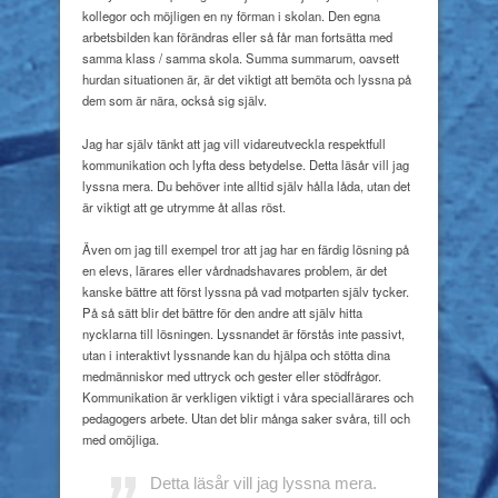
kollegor och möjligen en ny förman i skolan. Den egna
arbetsbilden kan förändras eller så får man fortsätta med
samma klass / samma skola. Summa summarum, oavsett
hurdan situationen är, är det viktigt att bemöta och lyssna på
dem som är nära, också sig själv.
Jag har själv tänkt att jag vill vidareutveckla respektfull
kommunikation och lyfta dess betydelse. Detta läsår vill jag
lyssna mera. Du behöver inte alltid själv hålla låda, utan det
är viktigt att ge utrymme åt allas röst.
Även om jag till exempel tror att jag har en färdig lösning på
en elevs, lärares eller vårdnadshavares problem, är det
kanske bättre att först lyssna på vad motparten själv tycker.
På så sätt blir det bättre för den andre att själv hitta
nycklarna till lösningen. Lyssnandet är förstås inte passivt,
utan i interaktivt lyssnande kan du hjälpa och stötta dina
medmänniskor med uttryck och gester eller stödfrågor.
Kommunikation är verkligen viktigt i våra speciallärares och
pedagogers arbete. Utan det blir många saker svåra, till och
med omöjliga.
Detta läsår
vill jag
lyssna mera.