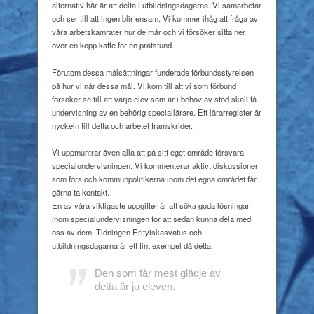
alternativ här är att delta i utbildningsdagarna. Vi samarbetar
och ser till att ingen blir ensam. Vi kommer ihåg att fråga av
våra arbetskamrater hur de mår och vi försöker sitta ner
över en kopp kaffe för en pratstund.
Förutom dessa målsättningar funderade förbundsstyrelsen
på hur vi når dessa mål. Vi kom till att vi som förbund
försöker se till att varje elev som är i behov av stöd skall få
undervisning av en behörig speciallärare. Ett lärarregister är
nyckeln till detta och arbetet framskrider.
Vi uppmuntrar även alla att på sitt eget område försvara
specialundervisningen. Vi kommenterar aktivt diskussioner
som förs och kommunpolitikerna inom det egna området får
gärna ta kontakt.
En av våra viktigaste uppgifter är att söka goda lösningar
inom specialundervisningen för att sedan kunna dela med
oss av dem. Tidningen Erityiskasvatus och
utbildningsdagarna är ett fint exempel då detta.
Den som får mest glädje av
detta är ju eleven.