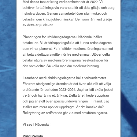
Med dessa tankar kring verksamheten för år 2022. Vi
behöver fortsättningsvis varandra för att dela glädje och sorg
i skolvardagen. Genom samarbete löser sig mycket och
belastningen kring jobbet minskar. Den som får mest glädje
av detta är ju eleven.
Planeringen för utbildningsdagarna i Nådendal håller
tidtabellen. Vi är förhoppningsfulla att kunna ordna dagarna
som vi har planerat. Fsf rf stöder medlemsföreningarna med
att betala deltagaravgiften för tre medlemmar. Utöver detta
betalar några av medlemsföreningarna resekostnader för
den som deltar. Så kolla med din medlemsförening.
I samband med utbildningsdagarna hålls förbundsmötet.
Förutom stadgeenliga ärenden är det även aktuellt att välja
ordförande för perioden 2023–2024. Jag har fått sköta jobbet
tre år och har ännu ett år kvar. Detta är ett hedersuppdrag
och jag är stolt över specialundervisningen i Finland. Jag
ställer inte mera upp för uppdraget. Är det kanske du?
Rekrytering av ordförande går via medlemsföreningarna.
Vi ses
i Nådendal!
Päivi Peltola