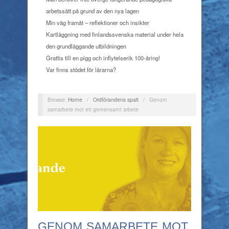
arbetssätt på grund av den nya lagen
Min väg framåt – reflektioner och insikter
Kartläggning med finlandssvenska material under hela
den grundläggande utbildningen
Grattis till en pigg och inflytelserik 100-åring!
Var finns stödet för lärarna?
Browse:
Home
/
Ordförandens spalt
/
Genom
samarbete mot ett gemensamt arbete
GENOM SAMARBETE MOT