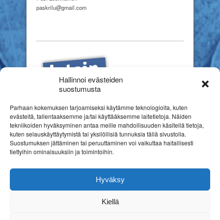
paskrilu@gmail.com
Hallinnoi evästeiden
suostumusta
Parhaan kokemuksen tarjoamiseksi käytämme teknologioita, kuten
evästeitä, tallentaaksemme ja/tai käyttääksemme laitetietoja. Näiden
tekniikoiden hyväksyminen antaa meille mahdollisuuden käsitellä tietoja,
kuten selauskäyttäytymistä tai yksilöllisiä tunnuksia tällä sivustolla.
Suostumuksen jättäminen tai peruuttaminen voi vaikuttaa haitallisesti
tiettyihin ominaisuuksiin ja toimintoihin.
Hyväksy
Kiellä
Copyright © 2026
Suomen erityiskasvatuksen liitto ry