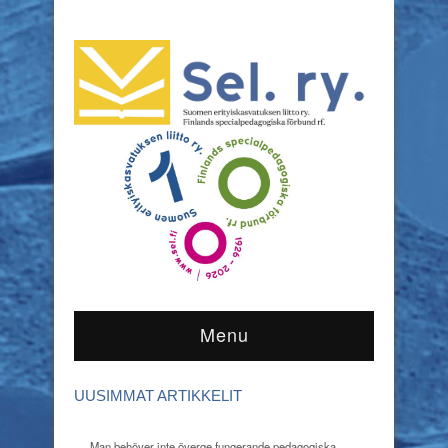
Menu
UUSIMMAT ARTIKKELIT
Man behöver inte överge fungerande pedagogiska