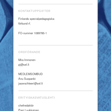
KONTAKTUPPGIFTER
Finlands specialpedagogiska
förbund rf.
FO-nummer 1089785-1
ORDFÖRANDE
Miia Immonen
pj@sel.fi
MEDLEMSOMBUD
Anu Suopanki
jasensihteeri@sel.fi
ERITYISKASVATUSLEHTI
chefredaktör
Pasi Luukkainen