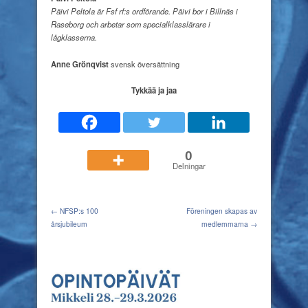
Päivi Peltola är Fsf rf:s ordförande. Päivi bor i Billnäs i
Raseborg och arbetar som specialklasslärare i
lågklasserna.
Anne Grönqvist
svensk översättning
Tykkää ja jaa
0
Delningar
← NFSP:s 100
Föreningen skapas av
årsjubileum
medlemmarna →