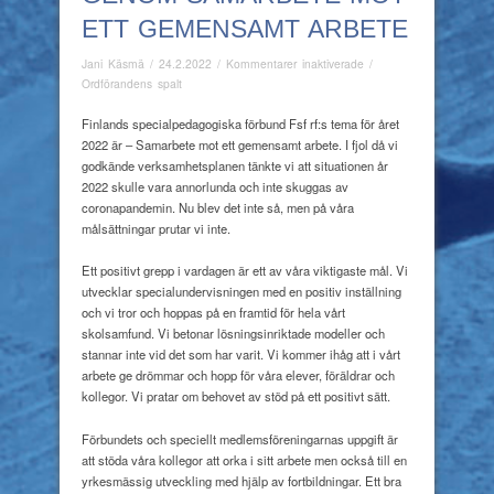
ETT GEMENSAMT ARBETE
för
Jani Käsmä
/
24.2.2022
/
Kommentarer inaktiverade
/
Genom
Ordförandens spalt
samarbete
mot
Finlands specialpedagogiska förbund Fsf rf:s tema för året
ett
2022 är – Samarbete mot ett gemensamt arbete. I fjol då vi
gemensamt
godkände verksamhetsplanen tänkte vi att situationen år
arbete
2022 skulle vara annorlunda och inte skuggas av
coronapandemin. Nu blev det inte så, men på våra
målsättningar prutar vi inte.
Ett positivt grepp i vardagen är ett av våra viktigaste mål. Vi
utvecklar specialundervisningen med en positiv inställning
och vi tror och hoppas på en framtid för hela vårt
skolsamfund. Vi betonar lösningsinriktade modeller och
stannar inte vid det som har varit. Vi kommer ihåg att i vårt
arbete ge drömmar och hopp för våra elever, föräldrar och
kollegor. Vi pratar om behovet av stöd på ett positivt sätt.
Förbundets och speciellt medlemsföreningarnas uppgift är
att stöda våra kollegor att orka i sitt arbete men också till en
yrkesmässig utveckling med hjälp av fortbildningar. Ett bra