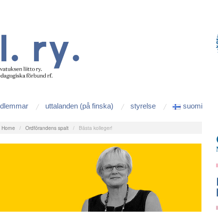
edlemmar
uttalanden (på finska)
styrelse
suomi
:
Home
/
Ordförandens spalt
/
Bästa kolleger!