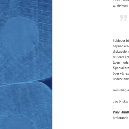
att de komm
I oktober t
häpnadsväc
diskussions
rektorer kr
även i fort
Speciallära
över vår exp
undervisnin
Kom ihåg at
Jag önskar 
Päivi Juntt
ordförande