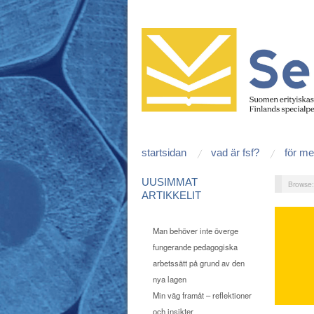
startsidan
vad är fsf?
för m
UUSIMMAT
Browse
ARTIKKELIT
Man behöver inte överge
fungerande pedagogiska
arbetssätt på grund av den
nya lagen
Min väg framåt – reflektioner
och insikter