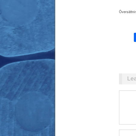
Översättni
Lea