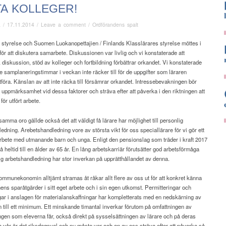
A KOLLEGER!
ä
/
17.11.2014
/
Leave a comment
/
Ordförandens spalt
 styrelse och Suomen Luokanopettajien / Finlands Klasslärares styrelse möttes i
ör att diskutera samarbete. Diskussionen var livlig och vi konstaterade att
diskussion, stöd av kolleger och fortbildning förbättrar orkandet. Vi konstaterade
re samplaneringstimmar i veckan inte räcker till för de uppgifter som läraren
tföra. Känslan av att inte räcka till försämrar orkandet. Intressebevakningen bör
a uppmärksamhet vid dessa faktorer och sträva efter att påverka i den riktningen att
för utfört arbete.
mma oro gällde också det att väldigt få lärare har möjlighet till personlig
edning. Arebetshandledning vore av största vikt för oss speciallärare för vi gör ett
rbete med utmanande barn och unga. Enligt den pensionslag som träder i kraft 2017
på heltid till en ålder av 65 år. En lång arbetskarriär förutsätter god arbetsförmåga
g arbetshandledning har stor inverkan på upprätthållandet av denna.
mmunekonomin alltjämt stramas åt råkar allt flere av oss ut för att konkret känna
s sparåtgärder i sitt eget arbete och i sin egen utkomst. Permitteringar och
ar i anslagen för materialanskaffningar har kompletterats med en nedskärning av
 till ett minimum. Ett minskande timantal inverkar förutom på omfattningen av
gen som eleverna får, också direkt på sysselsättningen av lärare och på deras
a vår är det riksdagsval och nu måste var och en av oss sträva efter att påverka så