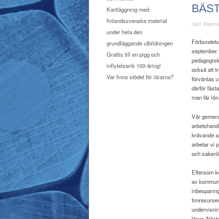
BÄST
Kartläggning med
finlandssvenska material
Jani Käsm
under hela den
Förbundets
grundläggande utbildningen
september f
Grattis till en pigg och
pedagogisk 
inflytelserik 100-åring!
också att t
Var finns stödet för lärarna?
förväntas u
därför fäst
man får lön 
Vår gemensa
arbetshandl
krävande a
arbetar vi 
och sakenli
Eftersom ko
av kommunen
inbesparing
timresursen
undervisnin
löner. Näst