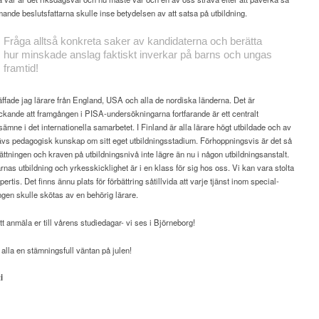
ande beslutsfattarna skulle inse betydelsen av att satsa på utbildning.
Fråga alltså konkreta saker av kandidaterna och berätta
hur minskade anslag faktiskt inverkar på barns och ungas
framtid!
räffade jag lärare från England, USA och alla de nordiska länderna. Det är
kande att framgången i PISA-undersökningarna fortfarande är ett centralt
ämne i det internationella samarbetet. I Finland är alla lärare högt utbildade och av
ävs pedagogisk kunskap om sitt eget utbildningsstadium. Förhoppningsvis är det så
sättningen och kraven på utbildningsnivå inte lägre än nu i någon utbildningsanstalt.
rnas utbildning och yrkesskicklighet är i en klass för sig hos oss. Vi kan vara stolta
ertis. Det finns ännu plats för förbättring såtillvida att varje tjänst inom special-
gen skulle skötas av en behörig lärare.
t anmäla er till vårens studiedagar- vi ses i Björneborg!
alla en stämningsfull väntan på julen!
i