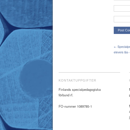
← Specialpe
elevers läs-
KONTAKTUPPGIFTER
Finlands specialpedagogiska
förbund rf.
FO-nummer 1089785-1