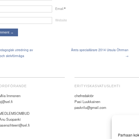
Email
*
Website
dagogisk utredning av
Ärets speciallärare 2014 Ursula Öhrman
 och skrivförmåga
→
ORDFÖRANDE
ERITYISKASVATUSLEHTI
Miia Immonen
chefredaktör
pj@sel.fi
Pasi Luukkainen
paskrilu@gmail.com
MEDLEMSOMBUD
Anu Suopanki
jasensihteeri@sel.fi
Parhaan kok