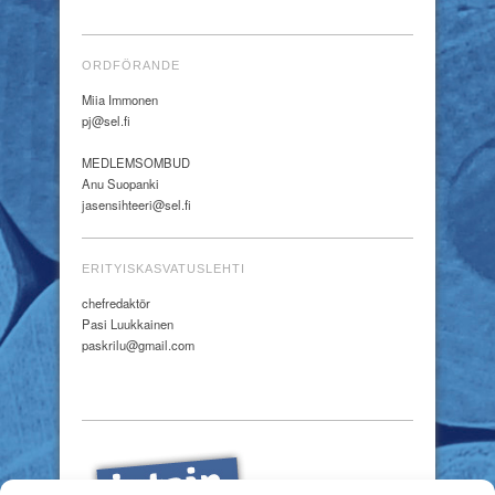
ORDFÖRANDE
Miia Immonen
pj@sel.fi
MEDLEMSOMBUD
Anu Suopanki
jasensihteeri@sel.fi
ERITYISKASVATUSLEHTI
chefredaktör
Pasi Luukkainen
paskrilu@gmail.com