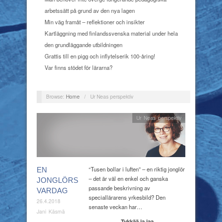
arbetssätt på grund av den nya lagen
Min väg framåt – reflektioner och insikter
Kartläggning med finlandssvenska material under hela
den grundläggande utbildningen
Grattis till en pigg och inflytelserik 100-åring!
Var finns stödet för lärarna?
Browse:
Home
/
Ur Neas perspektiv
Ur Neas perspektiv
“Tusen bollar i luften” – en riktig jonglör
EN
– det är väl en enkel och ganska
JONGLÖRS
passande beskrivning av
VARDAG
speciallärarens yrkesbild? Den
26.4.2018
senaste veckan har…
Jani Käsmä
Tykkää ja jaa