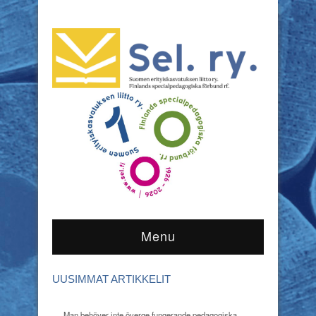
Menu
UUSIMMAT ARTIKKELIT
Man behöver inte överge fungerande pedagogiska