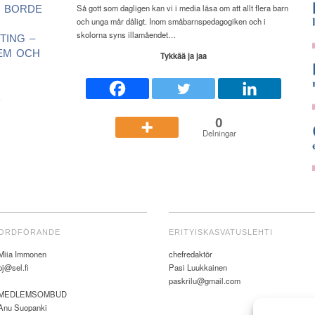
Så gott som dagligen kan vi i media läsa om att allt flera barn
 BORDE
och unga mår dåligt. Inom småbarnspedagogiken och i
skolorna syns illamåendet…
TING –
EM OCH
Tykkää ja jaa
ä
0
Delningar
ORDFÖRANDE
ERITYISKASVATUSLEHTI
Miia Immonen
chefredaktör
pj@sel.fi
Pasi Luukkainen
paskrilu@gmail.com
MEDLEMSOMBUD
Anu Suopanki