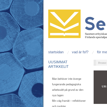
startsidan
vad är fsf?
för m
UUSIMMAT
Browse
ARTIKKELIT
Man behöver inte överge
fungerande pedagogiska
arbetssätt på grund av den
nya lagen
Min väg framåt – reflektioner
och insikter