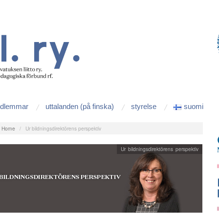
edlemmar
uttalanden (på finska)
styrelse
suomi
:
Home
/
Ur bildningsdirektörens perspektiv
Ur bildningsdirektörens perspektiv