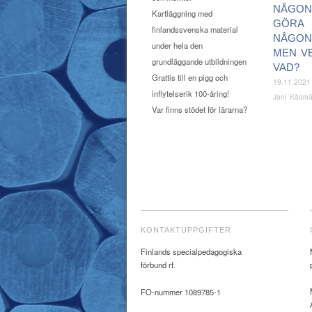
NÅGON
Kartläggning med
GÖRA
finlandssvenska material
NÅGON
under hela den
MEN V
grundläggande utbildningen
VAD?
Grattis till en pigg och
19.11.2021
inflytelserik 100-åring!
Jani Käsm
Var finns stödet för lärarna?
KONTAKTUPPGIFTER
Finlands specialpedagogiska
förbund rf.
FO-nummer 1089785-1