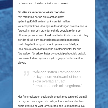
personer med funktionshinder som brukare.
Studier av varierande lokala modeller
Min forskning har på olika sätt studerat
spänningsförhållanden i gränssnittet mellan
välfärdspolitikens ideologiska förändringar, professionella
föreställningar och attityder och de sociala roller som
tilldelas personer med funktionshinder i behov av stöd. Jag
ser det alltså som en angelägen specialpedagogisk
forskningsinriktning att också rymma samhälleliga,
ideologiska och institutionella omständigheter för öka
förståelsen för erfarenheter av specialpedagogisk praktik
hos såväl ledare, operativa yrkesgrupper och enskilda
elever.
”Mål och syften i ramlagar och
policys inom verksamhet inom
skola överlag är vagt
formulerade och tolkningsbara.”
Här finns också en etisk problematik med tanke på att mål
och syften i ramlagar och policys inom verksamhet inom
skola överlag är vagt formulerade och tolkningsbara. Det