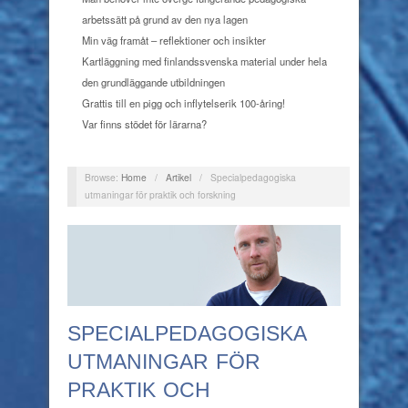
arbetssätt på grund av den nya lagen
Min väg framåt – reflektioner och insikter
Kartläggning med finlandssvenska material under hela
den grundläggande utbildningen
Grattis till en pigg och inflytelserik 100-åring!
Var finns stödet för lärarna?
Browse:
Home
/
Artikel
/
Specialpedagogiska
utmaningar för praktik och forskning
SPECIALPEDAGOGISKA
UTMANINGAR FÖR
PRAKTIK OCH