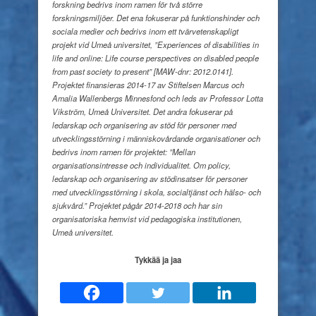
forskning bedrivs inom ramen för två större
forskningsmiljöer. Det ena fokuserar på funktionshinder och
sociala medier och bedrivs inom ett tvärvetenskapligt
projekt vid Umeå universitet, ”Experiences of disabilities in
life and online: Life course perspectives on disabled people
from past society to present” [MAW-dnr: 2012.0141].
Projektet finansieras 2014-17 av Stiftelsen Marcus och
Amalia Wallenbergs Minnesfond och leds av Professor Lotta
Vikström, Umeå Universitet. Det andra fokuserar på
ledarskap och organisering av stöd för personer med
utvecklingsstörning i människovårdande organisationer och
bedrivs inom ramen för projektet: ”Mellan
organisationsintresse och individualitet. Om policy,
ledarskap och organisering av stödinsatser för personer
med utvecklingsstörning i skola, socialtjänst och hälso- och
sjukvård.” Projektet pågår 2014-2018 och har sin
organisatoriska hemvist vid pedagogiska institutionen,
Umeå universitet.
Tykkää ja jaa