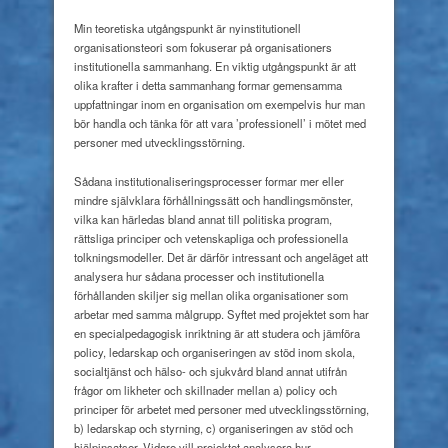
Min teoretiska utgångspunkt är nyinstitutionell
organisationsteori som fokuserar på organisationers
institutionella sammanhang. En viktig utgångspunkt är att
olika krafter i detta sammanhang formar gemensamma
uppfattningar inom en organisation om exempelvis hur man
bör handla och tänka för att vara ’professionell’ i mötet med
personer med utvecklingsstörning.
Sådana institutionaliseringsprocesser formar mer eller
mindre självklara förhållningssätt och handlingsmönster,
vilka kan härledas bland annat till politiska program,
rättsliga principer och vetenskapliga och professionella
tolkningsmodeller. Det är därför intressant och angeläget att
analysera hur sådana processer och institutionella
förhållanden skiljer sig mellan olika organisationer som
arbetar med samma målgrupp. Syftet med projektet som har
en specialpedagogisk inriktning är att studera och jämföra
policy, ledarskap och organiseringen av stöd inom skola,
socialtjänst och hälso- och sjukvård bland annat utifrån
frågor om likheter och skillnader mellan a) policy och
principer för arbetet med personer med utvecklingsstörning,
b) ledarskap och styrning, c) organiseringen av stöd och
hjälpinsatser. Vidare vill projektet analysera hur