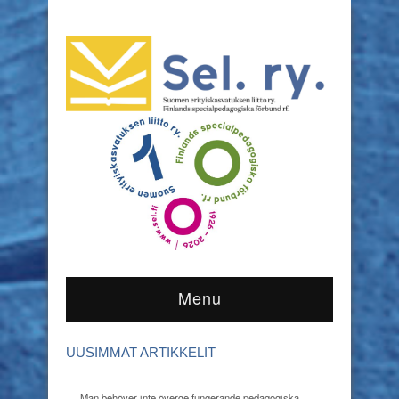
Menu
UUSIMMAT ARTIKKELIT
Man behöver inte överge fungerande pedagogiska