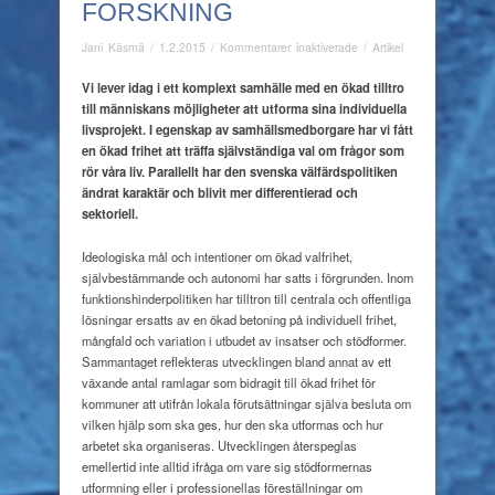
FORSKNING
för
Jani Käsmä
/
1.2.2015
/
Kommentarer inaktiverade
/
Artikel
Specialpedagogiska
utmaningar
Vi lever idag i ett komplext samhälle med en ökad tilltro
för
till människans
möjligheter att utforma sina individuella
praktik
livsprojekt. I egenskap av
samhällsmedborgare har vi fått
och
en ökad frihet att träffa självständiga
val om frågor som
forskning
rör våra liv. Parallellt har den svenska välfärdspolitiken
ändrat karaktär och blivit mer differentierad och
sektoriell.
Ideologiska mål och intentioner om ökad valfrihet,
självbestämmande och autonomi har satts i förgrunden. Inom
funktionshinderpolitiken har tilltron till centrala och offentliga
lösningar ersatts av en ökad betoning på individuell frihet,
mångfald och variation i utbudet av insatser och stödformer.
Sammantaget reflekteras utvecklingen bland annat av ett
växande antal ramlagar som bidragit till ökad frihet för
kommuner att utifrån lokala förutsättningar själva besluta om
vilken hjälp som ska ges, hur den ska utformas och hur
arbetet ska organiseras. Utvecklingen återspeglas
emellertid inte alltid ifråga om vare sig stödformernas
utformning eller i professionellas föreställningar om