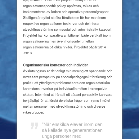
organisationsspecifik policy uppfattas, tolkas och
implementeras av ledare och operativa personalgrupper.
Slutligen är syftet att öka förståelsen för hur man inom
respektive organisationer beskriver och definierar
utvecklingsstörning som social och administrativ kategori.
Projektet har komparativa ambitioner,
både vertikalt inom
organisationerna men även horisontellt mellan
organisationerna på olika nivåer. Projektet pågår 2014
-2018.
Organisatoriska kontexter och individer
Avslutningsvis är det enligt min mening ett spännande och
intressant perspektiv på specialpedagogiskt forskning och
praktik att ytterligare problematisera den organisatoriska
kontextens inverkar på individuella möten i exempelvis
skolan. Inte minst utifrån att ett sådant perspektiv kan vara
behjälpligt för att förstå de etiska frågor som ryms i mötet
mellan personer med utvecklingsstörning och diverse
yrkesgrupper.
”När enskilda elever inom den
så kallade nya generarationen
unga personer med