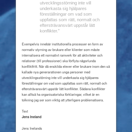
utvecklingsstörning inte vill
underkasta sig hjälpares
föreställningar om vad som
uppfattas som rätt, normalt och
eftersträvansvärt uppstår lätt
konflikter.”
Exempelvis innebär institutionella processer en form av
normativ styrning av brukare eller klienter som måste
internalisera ett normativt ramverk för att aktiviteter och
relationer (till professioner) ska förflyta någorlunda
konfliktfritt. När då enskilda elever eller brukare inom den så
kallade nya generarationen unga personer med
utvecklingsstörning inte vill underkasta sig hjälpares
föreställningar om vad som uppfattas som rätt, normalt och
eftersträvansvärt uppstår lätt konflikter. Sådana konflikter
kan alltså ha organisatoriska förklaringar, vilket är en
tolkning jag ser som viktig att ytterligare problematisera.
Text
Jens Ineland
Jens Inelands