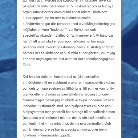
administrativt avgränsade kategorier av ”brukare” inverkar
på enskilda individers identitet. Vi diskuterar också hur nya
organisationsformer inom bland annat arbete, skola och
kultur öppnar upp för mer multidimensionella
självförväntningar där personer med utvecklingsstörning ges
möjlighet att vara ”både-och” (vanlig/normal och
speciell/avvikande), istället för ”antingen-eller”. Vi hänvisar
här till ett antal studier som uppmärksammat hur unga
personer med utvecklingsstörning utvecklat strategier för att
hantera dessa skiftande och ”dubbla tillhörigheter”, vilket jag
ser som angelägna resultat även för det specialpedagogiska
fältet.
Det handlar dels om hanterandet av (den formella)
tillhörigheten till en etablerad brukarroll i exempelvis skolan,
och dels om upplevelsen av tillhörighet till ett mer vanligt liv,
utanför eller vid sidan av samhällets välfärdsinstitutioner.
Sammantaget menar jag att ökade krav på individualitet och
individuellt utformade stöd- och hjälpinsatser i skolan och i
hjälpsystemet mer generellt har bidragit till att välfärdsstaten
(och dess professioner) mist en del av sin traditionella roll
och legitimitet – inte minst hos denna nya generation. Och
utifrån denna rörelse har nya sociala innovationer inom
funktionshinderområdet uppstått.