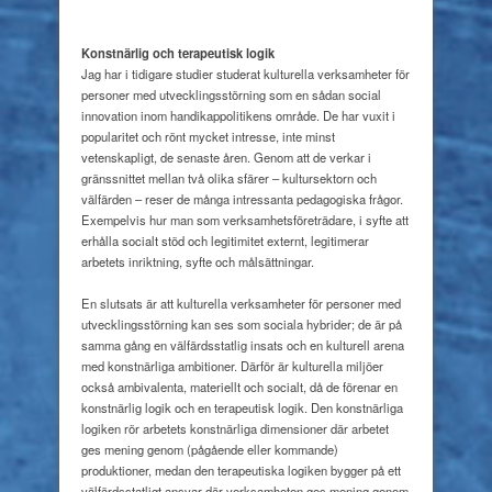
Konstnärlig och terapeutisk logik
Jag har i tidigare studier studerat kulturella verksamheter för
personer med utvecklingsstörning som en sådan social
innovation inom handikappolitikens område. De har vuxit i
popularitet och rönt mycket intresse, inte minst
vetenskapligt, de senaste åren. Genom att de verkar i
gränssnittet mellan två olika sfärer – kultursektorn och
välfärden – reser de många intressanta pedagogiska frågor.
Exempelvis hur man som verksamhetsföreträdare, i syfte att
erhålla socialt stöd och legitimitet externt, legitimerar
arbetets inriktning, syfte och målsättningar.
En slutsats är att kulturella verksamheter för personer med
utvecklingsstörning kan ses som sociala hybrider; de är på
samma gång en välfärdsstatlig insats och en kulturell arena
med konstnärliga ambitioner. Därför är kulturella miljöer
också ambivalenta, materiellt och socialt, då de förenar en
konstnärlig logik och en terapeutisk logik. Den konstnärliga
logiken rör arbetets konstnärliga dimensioner där arbetet
ges mening genom (pågående eller kommande)
produktioner, medan den terapeutiska logiken bygger på ett
välfärdsstatligt ansvar där verksamheten ges mening genom