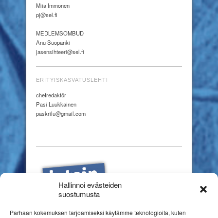
Miia Immonen
pj@sel.fi
MEDLEMSOMBUD
Anu Suopanki
jasensihteeri@sel.fi
ERITYISKASVATUSLEHTI
chefredaktör
Pasi Luukkainen
paskrilu@gmail.com
Hallinnoi evästeiden
suostumusta
Parhaan kokemuksen tarjoamiseksi käytämme teknologioita, kuten