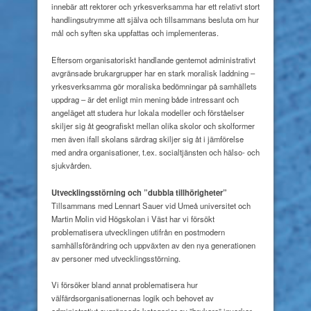
innebär att rektorer och yrkesverksamma har ett relativt stort
handlingsutrymme att själva och tillsammans besluta om hur
mål och syften ska uppfattas och implementeras.
Eftersom organisatoriskt handlande gentemot administrativt
avgränsade brukargrupper har en stark moralisk laddning –
yrkesverksamma gör moraliska bedömningar på samhällets
uppdrag – är det enligt min mening både intressant och
angeläget att studera hur lokala modeller och förståelser
skiljer sig åt geografiskt mellan olika skolor och skolformer
men även ifall skolans särdrag skiljer sig åt i jämförelse
med andra organisationer, t.ex. socialtjänsten och hälso- och
sjukvården.
Utvecklingsstörning och
”dubbla tillhörigheter”
Tillsammans med Lennart Sauer vid Umeå universitet och
Martin Molin vid Högskolan i Väst har vi försökt
problematisera utvecklingen utifrån en postmodern
samhällsförändring och uppväxten av den nya generationen
av personer med utvecklingsstörning.
Vi försöker bland annat problematisera hur
välfärdsorganisationernas logik och behovet av