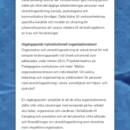
sättet på vilket det dagliga arbetet bibringar personer med
utvecklingsstörning sociala, psykologiska och
kommunikativa förmågor. Detta bidrar till verksamheternas
specifika karaktär och innebär en utmaning för
yrkesverksamma att i praxis relatera till ett brett spektrum
av krav och förväntningar.
Utgångspunkt nyinstitutionell
organisationsteori
Organisation och utvecklingsstörning är också temat för mitt
senaste forskningsprojekt vid Umeå universitet som
påbörjades under hösten 2014. Projektet bedrivs på
Pedagogiska institutionen och heter ”Mellan
organisationsintresse och individualitet. Om policy,
ledarskap och organisering av stödinsatser för personer
med utvecklingsstörning i skola, socialtjänst och hälso- och
sjukvård”.
En utgångspunkt i projektet är att de olika organisationerna
ställs inför olika utmaningar med avseende på hur arbetet
ska ledas, organiseras och värderas i förhållande till
framgång och prestation och att det påverkar vilka attityder
och föreställningar om utvecklingsstörning som utvecklas
inom respektive organisation.