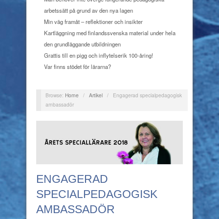
arbetssätt på grund av den nya lagen
Min väg framåt – reflektioner och insikter
Kartläggning med finlandssvenska material under hela
den grundläggande utbildningen
Grattis till en pigg och inflytelserik 100-åring!
Var finns stödet för lärarna?
Browse:
Home
/
Artikel
/
Engagerad specialpedagogisk
ambassadör
ENGAGERAD
SPECIALPEDAGOGISK
AMBASSADÖR