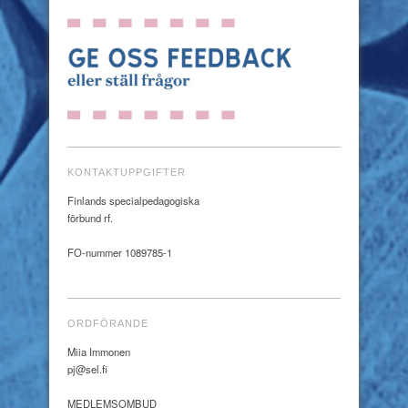
KONTAKTUPPGIFTER
Finlands specialpedagogiska
förbund rf.
FO-nummer 1089785-1
ORDFÖRANDE
Miia Immonen
pj@sel.fi
MEDLEMSOMBUD