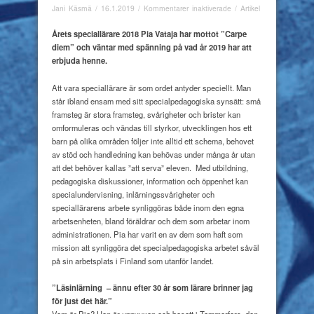
för
Jani Käsmä
/
16.1.2019
/
Kommentarer inaktiverade
/
Artikel
Engagerad
specialpedagogisk
Årets speciallärare 2018 Pia Vataja har mottot ”Carpe
ambassadör
diem” och väntar med spänning på vad år 2019 har att
erbjuda henne.
A
tt vara speciallärare är som ordet antyder speciellt. Man
står ibland ensam med sitt specialpedagogiska synsätt: små
framsteg är stora framsteg, svårigheter och brister kan
omformuleras och vändas till styrkor, utvecklingen hos ett
barn på olika områden följer inte alltid ett schema, behovet
av stöd och handledning kan behövas under många år utan
att det behöver kallas ”att serva” eleven.
Med utbildning,
pedagogiska diskussioner, information och öppenhet kan
specialundervisning, inlärningssvårigheter och
speciallärarens arbete synliggöras både inom den egna
arbetsenheten, bland föräldrar och dem som arbetar inom
administrationen. Pia har varit en av dem som haft som
mission att synliggöra det specialpedagogiska arbetet såväl
på sin arbetsplats i Finland som utanför landet.
”Läsinlärning
– ännu efter 30 år som lärare brinner jag
för just det här.”