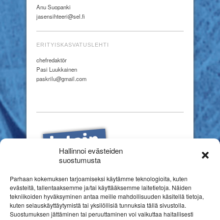
Anu Suopanki
jasensihteeri@sel.fi
ERITYISKASVATUSLEHTI
chefredaktör
Pasi Luukkainen
paskrilu@gmail.com
Hallinnoi evästeiden
suostumusta
Parhaan kokemuksen tarjoamiseksi käytämme teknologioita, kuten
evästeitä, tallentaaksemme ja/tai käyttääksemme laitetietoja. Näiden
tekniikoiden hyväksyminen antaa meille mahdollisuuden käsitellä tietoja,
kuten selauskäyttäytymistä tai yksilöllisiä tunnuksia tällä sivustolla.
Suostumuksen jättäminen tai peruuttaminen voi vaikuttaa haitallisesti