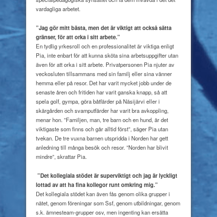
vardagliga arbetet.
”Jag gör mitt bästa, men det är viktigt att också sätta
gränser, för att orka i sitt arbete.”
En tydlig yrkesroll och en professionalitet är viktiga enligt
Pia, inte enbart för att kunna sköta sina arbetsuppgifter utan
även för att orka i sitt arbete. Privatpersonen Pia njuter av
veckosluten tillsammans med sin familj eller sina vänner
hemma eller på resor. Det har varit mycket jobb under de
senaste åren och fritiden har varit ganska knapp, så att
spela golf, gympa, göra båtfärder på Näsijärvi eller i
skärgården och svamputfärder har varit bra avkoppling,
menar hon. ”Familjen, man, tre barn och en hund, är det
viktigaste som finns och går alltid först”, säger Pia utan
tvekan. De tre vuxna barnen utspridda i Norden har gett
anledning till många besök och resor. ”Norden har blivit
mindre”, skrattar Pia.
”Det kollegiala stödet är
superviktigt och jag är lyckligt
lottad av att ha fina kollegor
runt omkring mig.”
Det kollegiala stödet kan även fås genom olika grupper i
nätet, genom föreningar som Ssf, genom utbildningar, genom
s.k. ämnesteam-grupper osv, men ingenting kan ersätta