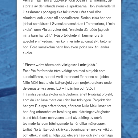
Vem är Pia? Hon är uppvuxen och bosatt i Tammerfors, den
största av de finlandssvenska språköarna. Hon studerade till
klasslärare i pedagogiska fakulteten i Vasa vid Åbo
Akademi och vidare till speciallärare. Sedan 1993 har hon
jobbat som lärare i Svenska samskolan i Tammerfors, i ”min
skola”, som Pia uttrycker det, ”en skola där både jag och
mina barn har gått.” Tvåspråkigheten i Tammerfors är
absolut en rikedom, men kommer inte automatiskt, betonar
hon. Före samskolan hann hon även jobba sex år i andra
skolor.
”Elever – det bästa och
viktigaste i mitt jobb.”
Fast Pia fortfarande trivs väldigt bra med sitt jobb som
speciallärare, har det varit intressant för henne att
jobba i
Niilo Mäki Institutets ILS-projekt som projektforskare under
de senaste fyra åren. ILS – InLärning och Stöd i
finlandssvenska skolor och daghem, är ett fyraårigt projekt,
som du kan läsa mera om i den här tidningen. Projekttiden
har gett Pia nya erfarenheter, eftersom Niilo Mäki Institutet
har lång erfarenhet av forskning om inlärningssvårigheter
bland både barn och vuxna samt utveckling av såväl
testmaterial som träningsmaterial för olika målgrupper.
Enligt Pia är läs- och skrivkartläggningar ett mycket viktigt
och effektivt sätt att följa upp elevers läs- och skrivförmåga