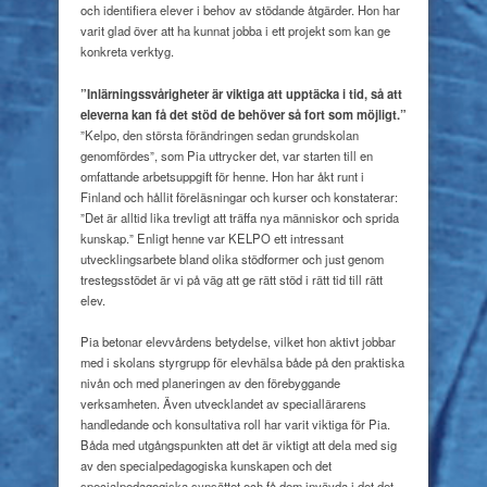
och identifiera elever i behov av stödande åtgärder. Hon har
varit glad över att ha kunnat jobba i ett projekt som kan ge
konkreta verktyg.
”Inlärningssvårigheter är
viktiga att upptäcka i tid, så att
eleverna kan få det stöd de
behöver så fort som möjligt.”
”Kelpo, den största förändringen sedan grundskolan
genomfördes”, som Pia uttrycker det, var starten till en
omfattande arbetsuppgift för henne. Hon har åkt runt i
Finland och hållit föreläsningar och kurser och konstaterar:
”Det är alltid lika trevligt att träffa nya människor och sprida
kunskap.” Enligt henne var KELPO ett intressant
utvecklingsarbete bland olika stödformer och just genom
trestegsstödet är vi på väg att ge rätt stöd i rätt tid till rätt
elev.
Pia betonar elevvårdens betydelse, vilket hon aktivt jobbar
med i skolans styrgrupp för elevhälsa både på den praktiska
nivån och med planeringen av den förebyggande
verksamheten. Även utvecklandet av speciallärarens
handledande och konsultativa roll har varit viktiga för Pia.
Båda med utgångspunkten att det är viktigt att dela med sig
av den specialpedagogiska kunskapen och det
specialpedagogiska synsättet och få dem invävda i det det