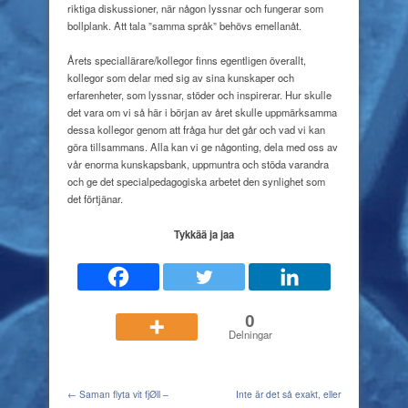
riktiga diskussioner, när någon lyssnar och fungerar som
bollplank. Att tala ”samma språk” behövs emellanåt.
Årets speciallärare/kollegor finns egentligen överallt,
kollegor som delar med sig av sina kunskaper och
erfarenheter, som lyssnar, stöder och inspirerar. Hur skulle
det vara om vi så här i början av året skulle uppmärksamma
dessa kollegor genom att fråga hur det går och vad vi kan
göra tillsammans. Alla kan vi ge någonting, dela med oss av
vår enorma kunskapsbank, uppmuntra och stöda varandra
och ge det specialpedagogiska arbetet den synlighet som
det förtjänar.
Tykkää ja jaa
0
Delningar
← Saman flyta vit fjØll –
Inte är det så exakt, eller