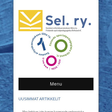
Menu
UUSIMMAT ARTIKKELIT
Man behöver inte överge fungerande pedagogiska