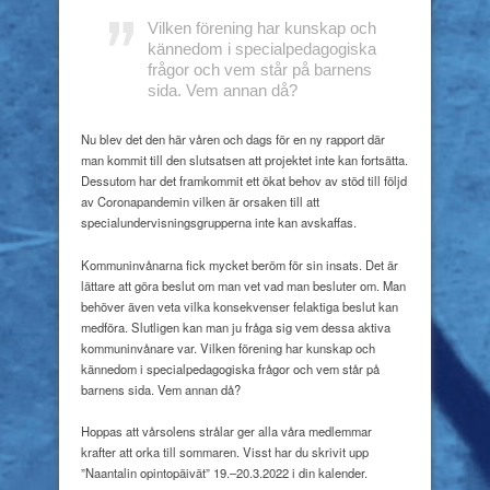
Vilken förening har kunskap och
kännedom i specialpedagogiska
frågor och vem står på barnens
sida. Vem annan då?
Nu blev det den här våren och dags för en ny rapport där
man kommit till den slutsatsen att projektet inte kan fortsätta.
Dessutom har det framkommit ett ökat behov av stöd till följd
av Coronapandemin vilken är orsaken till att
specialundervisningsgrupperna inte kan avskaffas.
Kommuninvånarna fick mycket beröm för sin insats. Det är
lättare att göra beslut om man vet vad man besluter om. Man
behöver även veta vilka konsekvenser felaktiga beslut kan
medföra. Slutligen kan man ju fråga sig vem dessa aktiva
kommuninvånare var. Vilken förening har kunskap och
kännedom i specialpedagogiska frågor och vem står på
barnens sida. Vem annan då?
Hoppas att vårsolens strålar ger alla våra medlemmar
krafter att orka till sommaren. Visst har du skrivit upp
”Naantalin opintopäivät” 19.–20.3.2022 i din kalender.