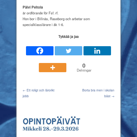
Päivi Peltola
är ordförande för Fsf. rf.
Hon bor i Billnäs, Raseborg och arbetar som
specialklasslärare i åk 1-6.
Tykkää ja jaa
0
Delningar
← Ett roligt och lärorikt
Borta bra men i skolan
jobb
bäst →