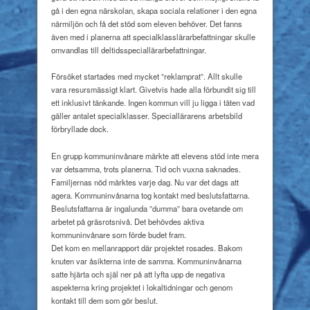
gå i den egna närskolan, skapa sociala relationer i den egna
närmiljön och få det stöd som eleven behöver. Det fanns
även med i planerna att specialklasslärarbefattningar skulle
omvandlas till deltidsspeciallärarbefattningar.
Försöket startades med mycket ”reklamprat”. Allt skulle
vara resursmässigt klart. Givetvis hade alla förbundit sig till
ett inklusivt tänkande. Ingen kommun vill ju ligga i täten vad
gäller antalet specialklasser. Speciallärarens arbetsbild
förbryllade dock.
En grupp kommuninvånare märkte att elevens stöd inte mera
var detsamma, trots planerna. Tid och vuxna saknades.
Familjernas nöd märktes varje dag. Nu var det dags att
agera. Kommuninvånarna tog kontakt med beslutsfattarna.
Beslutsfattarna är ingalunda ”dumma” bara ovetande om
arbetet på gräsrotsnivå. Det behövdes aktiva
kommuninvånare som förde budet fram.
Det kom en mellanrapport där projektet rosades. Bakom
knuten var åsikterna inte de samma. Kommuninvånarna
satte hjärta och själ ner på att lyfta upp de negativa
aspekterna kring projektet i lokaltidningar och genom
kontakt till dem som gör beslut.