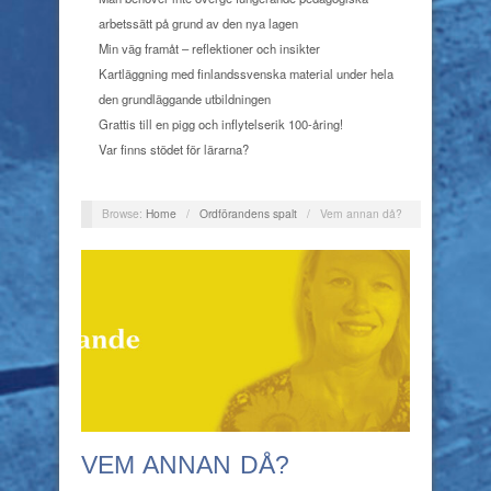
arbetssätt på grund av den nya lagen
Min väg framåt – reflektioner och insikter
Kartläggning med finlandssvenska material under hela
den grundläggande utbildningen
Grattis till en pigg och inflytelserik 100-åring!
Var finns stödet för lärarna?
Browse:
Home
/
Ordförandens spalt
/
Vem annan då?
VEM ANNAN DÅ?