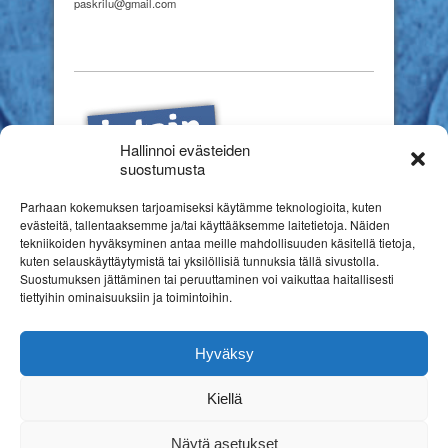
paskrilu@gmail.com
Hallinnoi evästeiden
suostumusta
Parhaan kokemuksen tarjoamiseksi käytämme teknologioita, kuten
evästeitä, tallentaaksemme ja/tai käyttääksemme laitetietoja. Näiden
tekniikoiden hyväksyminen antaa meille mahdollisuuden käsitellä tietoja,
kuten selauskäyttäytymistä tai yksilöllisiä tunnuksia tällä sivustolla.
Suostumuksen jättäminen tai peruuttaminen voi vaikuttaa haitallisesti
tiettyihin ominaisuuksiin ja toimintoihin.
Hyväksy
Kiellä
Copyright © 2026
Suomen erityiskasvatuksen liitto ry
Rekisteriseloste
Näytä asetukset