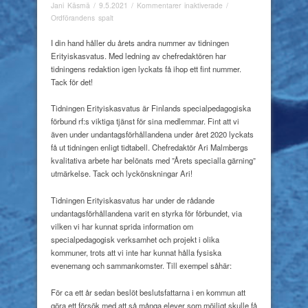
för
Jani Käsmä
/
9.5.2021
/
Kommentarer inaktiverade
/
Vem
Ordförandens spalt
annan
då?
I din hand håller du årets andra nummer av tidningen
Erityiskasvatus. Med ledning av chefredaktören har
tidningens redaktion igen lyckats få ihop ett fint nummer.
Tack för det!
Tidningen Erityiskasvatus är Finlands specialpedagogiska
förbund rf:s viktiga tjänst för sina medlemmar. Fint att vi
även under undantagsförhållandena under året 2020 lyckats
få ut tidningen enligt tidtabell. Chefredaktör Ari Malmbergs
kvalitativa arbete har belönats med ”Årets specialla gärning”
utmärkelse. Tack och lyckönskningar Ari!
Tidningen Erityiskasvatus har under de rådande
undantagsförhållandena varit en styrka för förbundet, via
vilken vi har kunnat sprida information om
specialpedagogisk verksamhet och projekt i olika
kommuner, trots att vi inte har kunnat hålla fysiska
evenemang och sammankomster. Till exempel såhär:
För ca ett år sedan beslöt beslutsfattarna i en kommun att
göra ett försök med att så många elever som möjligt skulle få