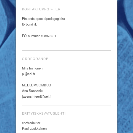
KONTAKTUPPGIFTER
Finlands specialpedagogiska
förbund rf.
FO-nummer 1089785-1
ORDFÖRANDE
Miia Immonen
pj@sel.fi
MEDLEMSOMBUD
Anu Suopanki
jasensihteeri@sel.fi
ERITYISKASVATUSLEHTI
chefredaktör
Pasi Luukkainen