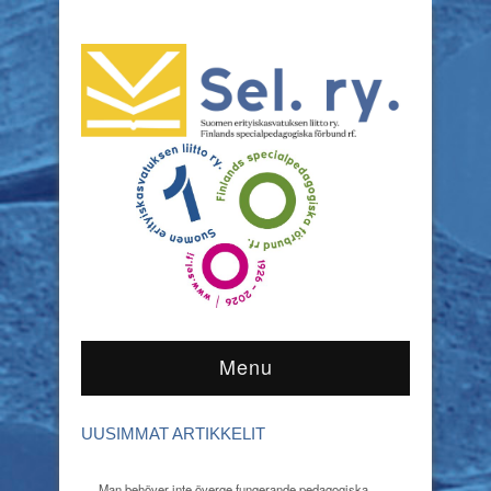
Menu
UUSIMMAT ARTIKKELIT
Man behöver inte överge fungerande pedagogiska