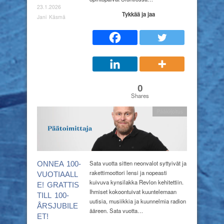
23.1.2026
Tykkää ja jaa
Jani Käsmä
0
Shares
Pääkirjoitus
Sata vuotta sitten neonvalot syttyivät ja
ONNEA 100-
rakettimoottori lensi ja nopeasti
VUOTIAALL
kuivuva kynsilakka Revlon kehitettiin.
E! GRATTIS
Ihmiset kokoontuivat kuuntelemaan
TILL 100-
uutisia, musiikkia ja kuunnelmia radion
ÅRSJUBILE
ääreen. Sata vuotta…
ET!