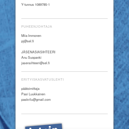
Y-tunnus 1089785-1
PUHEENJOHTAJA
Miia Immonen
pj@sel.fi
JÄSENASIASIHTEERI
Anu Suopanki
jasensihteeri@sel.fi
ERITYISKASVATUSLEHTI
päätoimittaja
Pasi Luukkainen
paskrilu@gmail.com