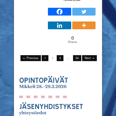
0
Shares
← Previous
1
2
3
…
54
Next →