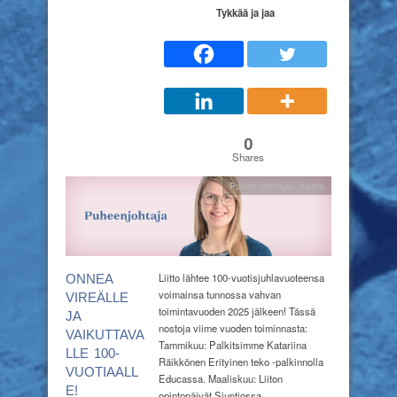
Tykkää ja jaa
0
Shares
Puheenjohtajan palsta
Liitto lähtee 100-vuotisjuhlavuoteensa
ONNEA
voimainsa tunnossa vahvan
VIREÄLLE
toimintavuoden 2025 jälkeen! Tässä
JA
nostoja viime vuoden toiminnasta:
VAIKUTTAVA
Tammikuu: Palkitsimme Katariina
LLE 100-
Räikkönen Erityinen teko -palkinnolla
VUOTIAALL
Educassa. Maaliskuu: Liiton
E!
opintopäivät Siuntiossa…