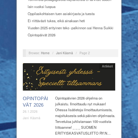
lain vuoksi luopua
Oppilaskohtaisen tuen asiakirjasta ja tuesta
Ei riittävästi tukea, eikä ainakaan heti
Vuoden 2025 erityinen teko -palkinnon sai Henna Suikki
Opintopäivät 2026
Browse:
Home
/
Jani Käsmä
/
Page 2
Artikkeli
Opintopäivien 2026 ohjelma on
OPINTOPÄI
julkaistu. Ilmoittaudu nyt mukaan!
VÄT 2026
Ohessa lisätietoja ilmoittautumisesta,
26.1.2026
majoituksesta sekä päivien ohjelmasta.
Jani Käsmä
Tervetuloa juhlistamaan 100-vuotista
liittoamme! _ _ _ SUOMEN
ERITYISKASVATUSLIITTO RY:N…