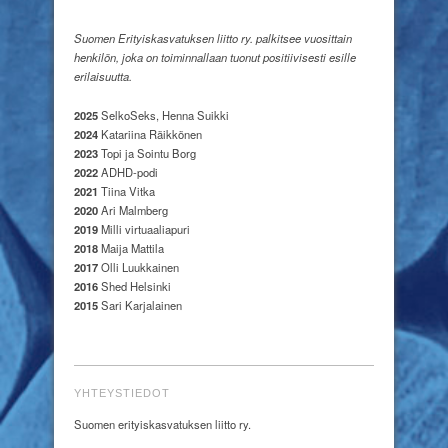
Suomen Erityiskasvatuksen liitto ry. palkitsee vuosittain
henkilön, joka on toiminnallaan tuonut positiivisesti esille
erilaisuutta.
2025
SelkoSeks, Henna Suikki
2024
Katariina Räikkönen
2023
Topi ja Sointu Borg
2022
ADHD-podi
2021
Tiina Vitka
2020
Ari Malmberg
2019
Milli virtuaaliapuri
2018
Maija Mattila
2017
Olli Luukkainen
2016
Shed Helsinki
2015
Sari Karjalainen
YHTEYSTIEDOT
Suomen erityiskasvatuksen liitto ry.