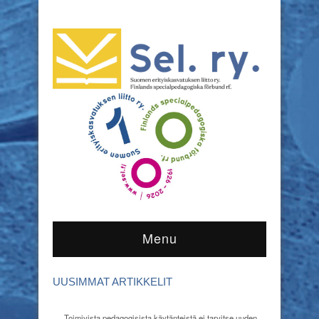
Menu
UUSIMMAT ARTIKKELIT
Toimivista pedagogisista käytänteistä ei tarvitse uuden