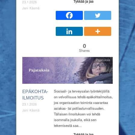
Tykkää ja jaa
23.1.2026
Jani Käsmä
0
Shares
Pajatuksia
Sosiaali- ja terveysalan työntekijöillä
EPÄKOHTA-
on velvollisuus tehdä epäkohtailmoitus,
ILMOITUS
jos organisaation toiminta vaarantaa
23.1.2026
asiakas- tai potilasturvallisuuden.
Jani Käsmä
Tällaisen ilmoituksen voi tehdä
isommalla joukolla, eikä sen
tekemisestä saa…
Tykkää ja jaa