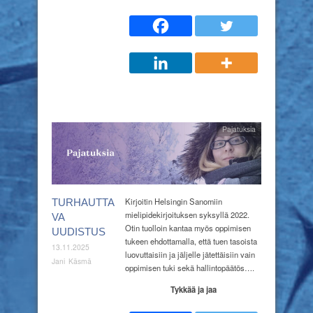
Pajatuksia
Kirjoitin Helsingin Sanomiin
TURHAUTTA
mielipidekirjoituksen syksyllä 2022.
VA
Otin tuolloin kantaa myös oppimisen
UUDISTUS
tukeen ehdottamalla, että tuen tasoista
13.11.2025
luovuttaisiin ja jäljelle jätettäisiin vain
Jani Käsmä
oppimisen tuki sekä hallintopäätös….
Tykkää ja jaa