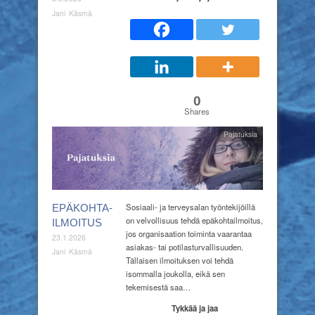
Jani Käsmä
0
Shares
Pajatuksia
Sosiaali- ja terveysalan työntekijöillä
EPÄKOHTA-
on velvollisuus tehdä epäkohtailmoitus,
ILMOITUS
jos organisaation toiminta vaarantaa
23.1.2026
asiakas- tai potilasturvallisuuden.
Jani Käsmä
Tällaisen ilmoituksen voi tehdä
isommalla joukolla, eikä sen
tekemisestä saa…
Tykkää ja jaa