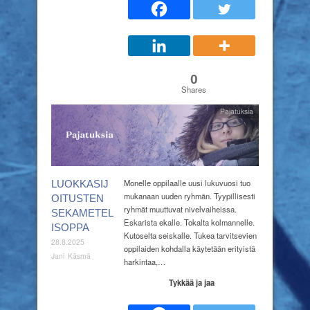
0
Shares
Pajatuksia
Monelle oppilaalle uusi lukuvuosi tuo
LUOKKASIJ
mukanaan uuden ryhmän. Tyypillisesti
OITUSTEN
ryhmät muuttuvat nivelvaiheissa.
SEKAMETEL
Eskarista ekalle. Tokalta kolmannelle.
ISOPPA
Kutoselta seiskalle. Tukea tarvitsevien
28.8.2025
oppilaiden kohdalla käytetään erityistä
Jani Käsmä
harkintaa,…
Tykkää ja jaa