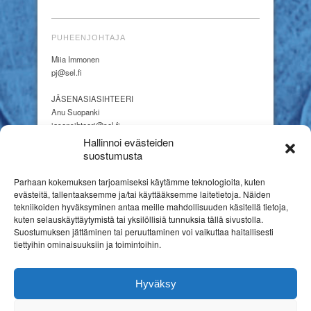
PUHEENJOHTAJA
Miia Immonen
pj@sel.fi
JÄSENASIASIHTEERI
Anu Suopanki
jasensihteeri@sel.fi
Hallinnoi evästeiden
suostumusta
ERITYISKASVATUSLEHTI
Parhaan kokemuksen tarjoamiseksi käytämme teknologioita, kuten
päätoimittaja
evästeitä, tallentaaksemme ja/tai käyttääksemme laitetietoja. Näiden
Pasi Luukkainen
tekniikoiden hyväksyminen antaa meille mahdollisuuden käsitellä tietoja,
paskrilu@gmail.com
kuten selauskäyttäytymistä tai yksilöllisiä tunnuksia tällä sivustolla.
Suostumuksen jättäminen tai peruuttaminen voi vaikuttaa haitallisesti
tiettyihin ominaisuuksiin ja toimintoihin.
Hyväksy