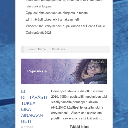
lain vuoksi luopua
Oppilaskohtaisen tuen asiakirjasta ja tuesta
Ei riittävästi tukea, eikä ainakaan heti
Vuoden 2025 erityinen teko -palkinnon sai Henna Suikki
Opintopäivät 2026
Browse:
Home
/
Pajatuksia
Pajatuksia
Perusopetuslakia uudistettiin vuonna
EI
2010. Tällöin uudistettiin oppimisen tuki
RIITTÄVÄSTI
sisällyttämällä perusopetuslakiin
TUKEA,
(642/2010) käsitteet tehostettu tuki ja
EIKÄ
erityinen tuki. Alusta asti uudistusta
AINAKAAN
pidettiin sekavana ja sitä kritisoitiin…
HETI
Tykkää ja jaa
8.5.2026