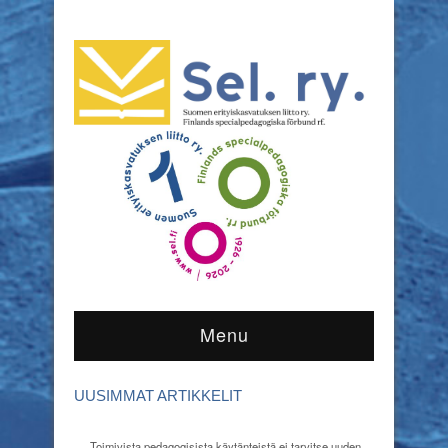
Menu
UUSIMMAT ARTIKKELIT
Toimivista pedagogisista käytänteistä ei tarvitse uuden