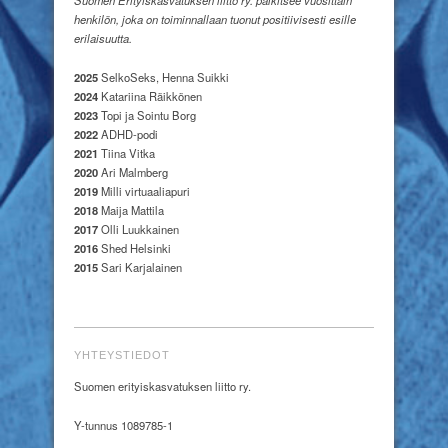
Suomen Erityiskasvatuksen liitto ry. palkitsee vuosittain
henkilön, joka on toiminnallaan tuonut positiivisesti esille
erilaisuutta.
2025
SelkoSeks, Henna Suikki
2024
Katariina Räikkönen
2023
Topi ja Sointu Borg
2022
ADHD-podi
2021
Tiina Vitka
2020
Ari Malmberg
2019
Milli virtuaaliapuri
2018
Maija Mattila
2017
Olli Luukkainen
2016
Shed Helsinki
2015
Sari Karjalainen
YHTEYSTIEDOT
Suomen erityiskasvatuksen liitto ry.
Y-tunnus 1089785-1