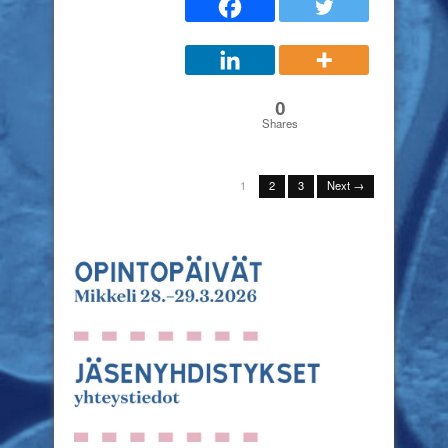
0
Shares
1
2
3
Next →