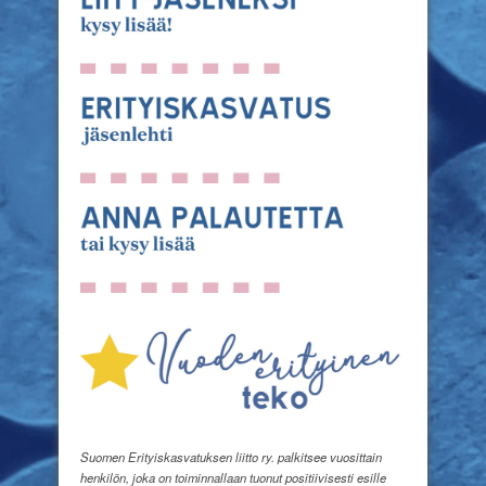
Suomen Erityiskasvatuksen liitto ry. palkitsee vuosittain
henkilön, joka on toiminnallaan tuonut positiivisesti esille