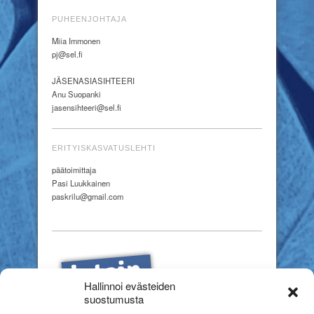
PUHEENJOHTAJA
Miia Immonen
pj@sel.fi
JÄSENASIASIHTEERI
Anu Suopanki
jasensihteeri@sel.fi
ERITYISKASVATUSLEHTI
päätoimittaja
Pasi Luukkainen
paskrilu@gmail.com
Hallinnoi evästeiden
suostumusta