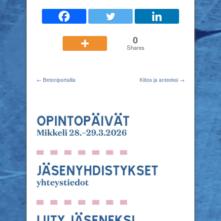
0
Shares
← Betoniportailla
Kiitos ja anteeksi →