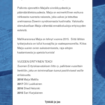
Palkinto ojennettiin Maijalle sinnikkyydestä ja
päämäärätietoisuudesta. Maija on esimerkillinen esikuva
rohkeasta nuoresta naisesta, joka uskoo ja toteuttaa
unelmaansa Downin syndroomasta huolimatta. Valoisalla
olemuksellaan Maija vähentää ennakkoluuloja erityisyyden
esteistä.
Mallikansionsa Maija on tehnyt vuonna 2015.
Siitä lähtien
työtarjouksia on tullut kuvaajilta ja vaatesponsoreilta. Kiitos
Maija uusien ovien aukaisemisesta, raja-aitojen
kaatamisesta ja upeista kuvista!
VUODEN ERITYINEN TEKO!
Suomen Erityiskasvatuksen liitto ry. palkitsee vuosittain
henkilön, joka on toiminnallaan tuonut positiivisesti esille
erilaisuutta.
2018
Maija Mattila
2017
Olli Luukkainen
2016
Shed Helsinki
2015
Sari Karjalainen
Tykkää ja jaa