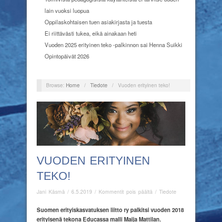
lain vuoksi luopua
Oppilaskohtaisen tuen asiakirjasta ja tuesta
Ei riittävästi tukea, eikä ainakaan heti
Vuoden 2025 erityinen teko -palkinnon sai Henna Suikki
Opintopäivät 2026
Browse:
Home
/
Tiedote
/
Vuoden erityinen teko!
VUODEN ERITYINEN
TEKO!
artikkelissa
Jani Käsmä
/
6.5.2019
/
Kommentit pois päältä
/
Tiedote
Vuoden
erityinen
Suomen erityiskasvatuksen liitto ry palkitsi vuoden 2018
teko!
erityisenä tekona Educassa
malli Maija Mattilan.