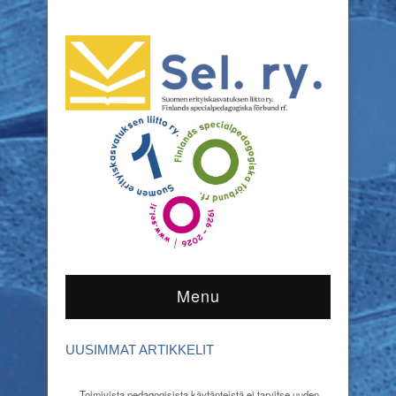
Menu
UUSIMMAT ARTIKKELIT
Toimivista pedagogisista käytänteistä ei tarvitse uuden