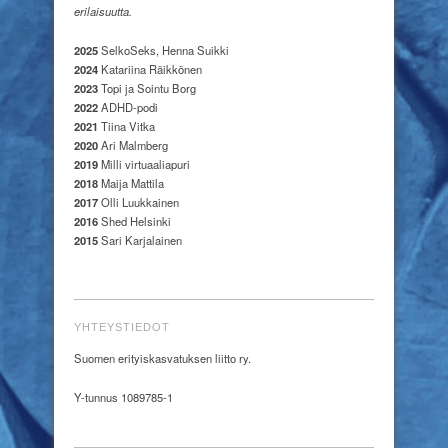
erilaisuutta.
2025
SelkoSeks, Henna Suikki
2024
Katariina Räikkönen
2023
Topi ja Sointu Borg
2022
ADHD-podi
2021
Tiina Vitka
2020
Ari Malmberg
2019
Milli virtuaaliapuri
2018
Maija Mattila
2017
Olli Luukkainen
2016
Shed Helsinki
2015
Sari Karjalainen
YHTEYSTIEDOT
Suomen erityiskasvatuksen liitto ry.
Y-tunnus 1089785-1