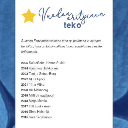
Suomen Erityiskasvatuksen liitto ry. palkitsee vuosittain
henkilön, joka on toiminnallaan tuonut positiivisesti esille
erilaisuutta.
2025
SelkoSeks, Henna Suikki
2024
Katariina Räikkönen
2023
Topi ja Sointu Borg
2022
ADHD-podi
2021
Tiina Vitka
2020
Ari Malmberg
2019
Milli virtuaaliapuri
2018
Maija Mattila
2017
Olli Luukkainen
2016
Shed Helsinki
2015
Sari Karjalainen