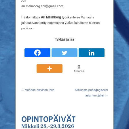
Ari
ari.malmberg.sel@gmail.com
Päätoimittaja
Ari Malmberg
työskentelee Vantaalla
jalkautuvana erityisopettajana yläkouluikäisten nuorten
parissa.
Tykkää ja jaa
0
Shares
← Vuoden erityinen teko!
Klinikasta pedagogiseksi
asiantuntijaksi →