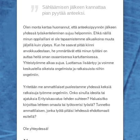
Sähläämisen jälkeen kannattaa
pian pyytää anteeksi.
Olen monta kertaa huomannut, että anteeksipyynnön jälkeen
yhdessä työskenteleminen sujuu helpommin. Ehkä näillä
minun oppilaillani ei ole tapaamistemme alkuaikoina muuta
jäljellä kuin ylpeys. Kun he saavat pitää kiinni
arvokkuudestaan, he ymmärtävät että minun työtäni on
auttaa heitä oman osaamisensa kartuttamisessa.
Yhteistyömme alkaa sujua. Luottamus lisääntyy ja voimme
keskustella oikeista ongelmista ja ratkaisuista niihin
ongelmiin.
Yritetään me ammattilaiset puolestamme yhdessä keksiä
ratkaisuja työmme ongelmiin. Onko sinulla ideoita tai
ajatuksia Erityiskasvatus-lehden suhteen? Haluaisitko
kirjoittaa lehteen omasta tai työtoverisi työstä? Tunnetko
ammattilaisen, jonka työtä pitäisi lehdessä ehdottomasti
esitellä?
Ole yhteydessä!