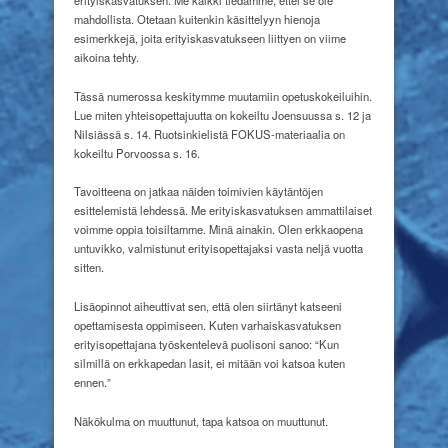
mahdollista. Otetaan kuitenkin käsittelyyn hienoja
esimerkkejä, joita erityiskasvatukseen liittyen on viime
aikoina tehty.
Tässä numerossa keskitymme muutamiin opetuskokeiluihin.
Lue miten yhteisopettajuutta on kokeiltu Joensuussa s. 12 ja
Nilsiässä s. 14. Ruotsinkielistä FOKUS-materiaalia on
kokeiltu Porvoossa s. 16.
Tavoitteena on jatkaa näiden toimivien käytäntöjen
esittelemistä lehdessä. Me erityiskasvatuksen ammattilaiset
voimme oppia toisiltamme. Minä ainakin. Olen erkkaopena
untuvikko, valmistunut erityisopettajaksi vasta neljä vuotta
sitten.
Lisäopinnot aiheuttivat sen, että olen siirtänyt katseeni
opettamisesta oppimiseen. Kuten varhaiskasvatuksen
erityisopettajana työskentelevä puolisoni sanoo: “Kun
silmillä on erkkapedan lasit, ei mitään voi katsoa kuten
ennen.”
Näkökulma on muuttunut, tapa katsoa on muuttunut.