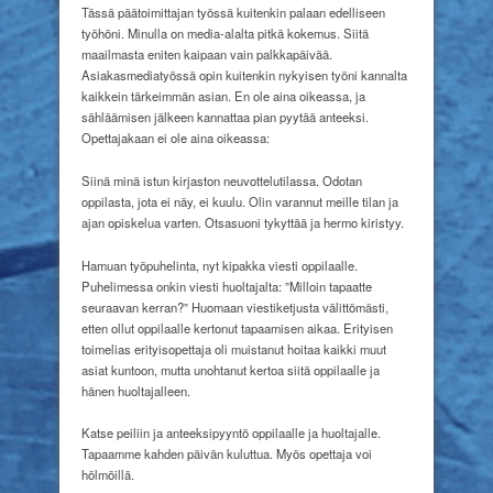
Tässä päätoimittajan työssä kuitenkin palaan edelliseen
työhöni. Minulla on media-alalta pitkä kokemus. Siitä
maailmasta eniten kaipaan vain palkkapäivää.
Asiakasmediatyössä opin kuitenkin nykyisen työni kannalta
kaikkein tärkeimmän asian. En ole aina oikeassa, ja
sähläämisen jälkeen kannattaa pian pyytää anteeksi.
Opettajakaan ei ole aina oikeassa:
Siinä minä istun kirjaston neuvottelutilassa. Odotan
oppilasta, jota ei näy, ei kuulu. Olin varannut meille tilan ja
ajan opiskelua varten. Otsasuoni tykyttää ja hermo kiristyy.
Hamuan työpuhelinta, nyt kipakka viesti oppilaalle.
Puhelimessa onkin viesti huoltajalta: ”Milloin tapaatte
seuraavan kerran?” Huomaan viestiketjusta välittömästi,
etten ollut oppilaalle kertonut tapaamisen aikaa. Erityisen
toimelias erityisopettaja oli muistanut hoitaa kaikki muut
asiat kuntoon, mutta unohtanut kertoa siitä oppilaalle ja
hänen huoltajalleen.
Katse peiliin ja anteeksipyyntö oppilaalle ja huoltajalle.
Tapaamme kahden päivän kuluttua. Myös opettaja voi
hölmöillä.