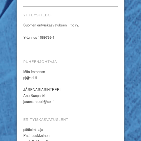
YHTEYSTIEDOT
Suomen erityiskasvatuksen liitto ry.
Y-tunnus 1089785-1
PUHEENJOHTAJA
Miia Immonen
pj@sel.fi
JÄSENASIASIHTEERI
Anu Suopanki
jasensihteeri@sel.fi
ERITYISKASVATUSLEHTI
päätoimittaja
Pasi Luukkainen