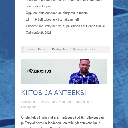
lain vuoksi luopua
Oppilaskohtaisen tuen asiakirjasta ja tuesta
Ei riittävästi tukea, eikä ainakaan heti
Vuoden 2025 erityinen teko -palkinnon sai Henna Suikki
Opintopäivät 2026
Browse:
Home
/
Pääkirjoitus
/
Kiitos ja anteeksi
KIITOS JA ANTEEKSI
artikkelissa
Jani Käsmä
/
26.8.2019
/
Kommentit pois päältä
/
Kiitos
Pääkirjoitus
ja
anteeksi
Olisin tietysti halunnut ensimmäisessä pääkirjoituksessani
ja Erityiskasvatus-lehdessä käsitellä tyhjentävästi koko
erityiskasvatuksen. Me kaikki tiedämme, ettei se ole