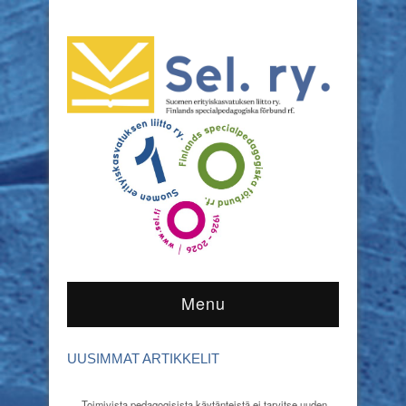
Menu
UUSIMMAT ARTIKKELIT
Toimivista pedagogisista käytänteistä ei tarvitse uuden