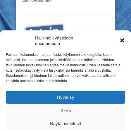
paskrilu@gmail.com
Hallinnoi evästeiden
suostumusta
Parhaan kokemuksen tarjoamiseksi käytämme teknologioita, kuten
evästeitä, tallentaaksemme ja/tai käyttääksemme laitetietoja. Näiden
tekniikoiden hyväksyminen antaa meille mahdollisuuden käsitellä tietoja,
kuten selauskäyttäytymistä tai yksilöllisiä tunnuksia tällä sivustolla.
Suostumuksen jättäminen tai peruuttaminen voi vaikuttaa haitallisesti
tiettyihin ominaisuuksiin ja toimintoihin.
Hyväksy
Kiellä
Copyright © 2026
Suomen erityiskasvatuksen liitto ry
Rekisteriseloste
Näytä asetukset
Nettitehostin Kotisivut