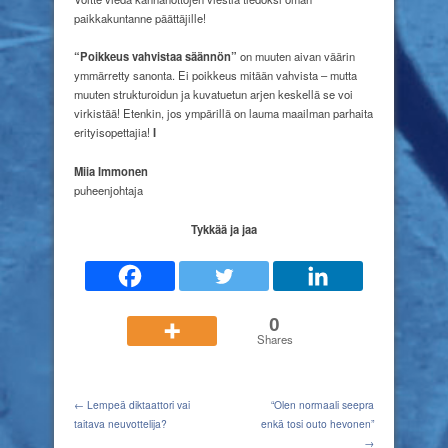
paikkakuntanne päättäjille!
“Poikkeus vahvistaa säännön”
on muuten aivan väärin
ymmärretty sanonta. Ei poikkeus mitään vahvista – mutta
muuten strukturoidun ja kuvatuetun arjen keskellä se voi
virkistää! Etenkin, jos ympärillä on lauma maailman parhaita
erityisopettajia!
I
Miia Immonen
puheenjohtaja
Tykkää ja jaa
0
Shares
← Lempeä diktaattori vai
“Olen normaali seepra
taitava neuvottelija?
enkä tosi outo hevonen”
→