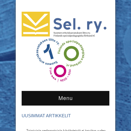
Menu
UUSIMMAT ARTIKKELIT
Toimivista pedagogisista käytänteistä ei tarvitse uuden