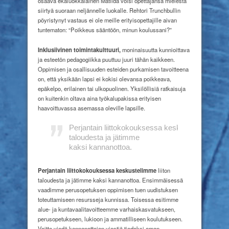
osaava ekaluokkalainen Matilda voisi opettajansa mielestä
siirtyä suoraan neljännelle luokalle. Rehtori Trunchbullin
pöyristynyt vastaus ei ole meille erityisopettajille aivan
tuntematon: “Poikkeus sääntöön, minun koulussani?”
Inklusiivinen toimintakulttuuri,
moninaisuutta kunnioittava
ja esteetön pedagogiikka puuttuu juuri tähän kaikkeen.
Oppimisen ja osallisuuden esteiden purkamisen tavoitteena
on, että yksikään lapsi ei kokisi olevansa poikkeava,
epäkelpo, erilainen tai ulkopuolinen. Yksilöllisiä ratkaisuja
on kuitenkin oltava aina työkalupakissa erityisen
haavoittuvassa asemassa oleville lapsille.
Perjantain
liittokokouksessa
keskustelimme
liit
taloudesta
ja jätimme
kaksi
kannanottoa.
Perjantain liittokokouksessa keskustelimme
liiton
taloudesta ja jätimme kaksi kannanottoa. Ensimmäisessä
vaadimme perusopetuksen oppimisen tuen uudistuksen
toteuttamiseen resursseja kunnissa. Toisessa esitimme
alue- ja kuntavaalitavoitteemme varhaiskasvatukseen,
perusopetukseen, lukioon ja ammatilliseen koulutukseen.
Voitte viedä kannanottojen viestiä tiedoksi oman