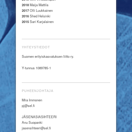
2018
Maija Mattila
2017
Olli Luukkainen
2016
Shed Helsinki
2015
Sari Karjalainen
YHTEYSTIEDOT
Suomen erityiskasvatuksen liitto ry.
Y-tunnus 1089785-1
PUHEENJOHTAJA
Miia Immonen
pj@sel.fi
JÄSENASIASIHTEERI
Anu Suopanki
jasensihteeri@sel.fi