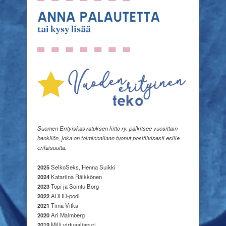
Suomen Erityiskasvatuksen liitto ry. palkitsee vuosittain
henkilön, joka on toiminnallaan tuonut positiivisesti esille
erilaisuutta.
2025
SelkoSeks, Henna Suikki
2024
Katariina Räikkönen
2023
Topi ja Sointu Borg
2022
ADHD-podi
2021
Tiina Vitka
2020
Ari Malmberg
2019
Milli virtuaaliapuri