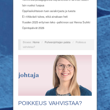
lain vuoksi luopua
Oppilaskohtaisen tuen asiakirjasta ja tuesta
Ei riittävästi tukea, eikä ainakaan heti
Vuoden 2025 erityinen teko -palkinnon sai Henna Suikki
Opintopäivät 2026
Browse:
Home
/
Puheenjohtajan palsta
/
Poikkeus
vahvistaa?
POIKKEUS VAHVISTAA?