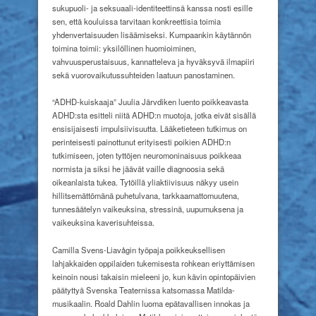
sukupuoli- ja seksuaali-identiteettinsä kanssa nosti esille
sen, että kouluissa tarvitaan konkreettisia toimia
yhdenvertaisuuden lisäämiseksi. Kumpaankin käytännön
toimina toimii: yksilöllinen huomioiminen,
vahvuusperustaisuus, kannatteleva ja hyväksyvä ilmapiiri
sekä vuorovaikutussuhteiden laatuun panostaminen.
“ADHD-kuiskaaja” Juulia Järvdiken luento poikkeavasta
ADHD:sta esitteli niitä ADHD:n muotoja, jotka eivät sisällä
ensisijaisesti impulsiivisuutta. Lääketieteen tutkimus on
perinteisesti painottunut erityisesti poikien ADHD:n
tutkimiseen, joten tyttöjen neuromoninaisuus poikkeaa
normista ja siksi he jäävät vaille diagnoosia sekä
oikeanlaista tukea. Tytöillä yliaktiivisuus näkyy usein
hillitsemättömänä puhetulvana, tarkkaamattomuutena,
tunnesäätelyn vaikeuksina, stressinä, uupumuksena ja
vaikeuksina kaverisuhteissa.
Camilla Svens-Liavågin työpaja poikkeuksellisen
lahjakkaiden oppilaiden tukemisesta rohkean eriyttämisen
keinoin nousi takaisin mieleeni jo, kun kävin opintopäivien
päätyttyä Svenska Teaternissa katsomassa Matilda-
musikaalin. Roald Dahlin luoma epätavallisen innokas ja