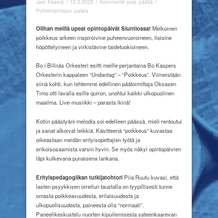
artikkelissa
Jani Käsmä
/
15.5.2025
/
Kommentit pois päältä
/
Poikkeus
Puheenjohtajan palsta
vahvistaa?
O
lihan meillä upeat opintopäivät Siun
tiossa!
Melkoinen
poikkeus arkeen inspiroivine puheenvuoroineen, iloisine
höpöttelyineen ja virkistävine taidetuokioineen.
Bo i Billnäs Orkesteri esitti meille perjantaina Bo Kaspers
Orkesterin kappaleen “Undantag” – “Poikkeus”. Viimeistään
siinä kohti, kun lehtemme edellinen päätoimittaja Oksasen
Timo otti lavalla esille quiron, unohtui kaikki ulkopuolinen
maailma. Live-musiikki – parasta ikinä!
Kotiin päästyäni melodia soi edelleen päässä, mieli rentoutui
ja sanat alkoivat leikkiä. Käsitteenä “poikkeus” kuvastaa
oikeastaan meidän erityisopettajien työtä ja
erikoisosaamista varsin hyvin. Se myös näkyi opintopäivien
läpi kulkevana punaisena lankana.
Erityispedagogiikan tutkijatohtori
Piia Ruutu kuvasi, että
lasten psyykkisen oireilun taustalla on tyypillisesti tunne
omasta poikkeavuudesta, erilaisuudesta ja
ulkopuolisuudesta, paineesta olla “normaali”.
Paneelikeskustelu nuorten kipuilemisesta sateenkaarevan