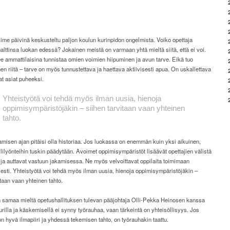
iime päivinä keskusteltu paljon koulun kurinpidon ongelmista. Voiko opettaja
lttinsa luokan edessä? Jokainen meistä on varmaan yhtä mieltä siitä, että ei voi.
e ammattilaisina tunnistaa omien voimien hiipuminen ja avun tarve. Eikä tuo
en riitä – tarve on myös tunnustettava ja haettava aktiivisesti apua. On uskallettava
at asiat puheeksi.
Yhteistyötä voi tehdä myös ilman uusia, hienoja
oppimisympäristöjäkin – siihen tarvitaan vaan yhteinen
tahto.
misen ajan pitäisi olla historiaa. Jos luokassa on enemmän kuin yksi aikuinen,
 ylilyönteihin tuskin päädytään. Avoimet oppimisympäristöt lisäävät opettajien välistä
 ja auttavat vastuun jakamisessa. Ne myös velvoittavat oppilaita toimimaan
isesti. Yhteistyötä voi tehdä myös ilman uusia, hienoja oppimisympäristöjäkin –
itaan vaan yhteinen tahto.
n samaa mieltä opetushallituksen tulevan pääjohtaja Olli-Pekka Heinosen kanssa
 kurilla ja käskemisellä ei synny työrauhaa, vaan tärkeintä on yhteisöllisyys. Jos
 hyvä ilmapiiri ja yhdessä tekemisen tahto, on työrauhakin taattu.