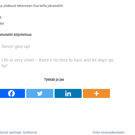
a yhdessä tekemisen iloa teille jokaiselle!
i
aja
muistiin kirjoitettua:
Never give up!
Life is very short – there’s no time
to fuss and let days go
by!
Tykkää ja jaa
mat opettajat, kurittomat
Onko kouluvaikeuksien