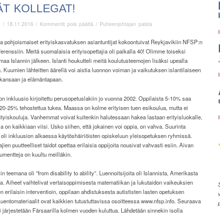
T KOLLEGAT!
artikkelissa
ä
/
18.11.2016
/
Kommentit pois päältä
/
Puheenjohtajan palsta
Hyvät
kollegat!
 pohjoismaiset erityiskasvatuksen asiantuntijat kokoontuivat Reykjavikiin NFSP:n
erenssiin. Meitä suomalaisia erityisopettajia oli paikalla 40! Olimme toiseksi
maa Islannin jälkeen. Islanti houkutteli meitä koulutusteemojen lisäksi upealla
. Kuumien lähteitten äärellä voi aistia luonnon voiman ja vaikutuksen islantilaiseen
, kansaan ja elämäntapaan.
on inkluusio kirjoitettu perusopetuslakiin jo vuonna 2002. Oppilaista 5-10% saa
a 20-25% tehostettua tukea. Maassa on kolme erityisen tuen esikoulua, mutta ei
ityiskouluja. Vanhemmat voivat kuitenkin halutessaan hakea lastaan erityisluokalle,
a on kaikkiaan viisi. Usko siihen, että jokainen voi oppia, on vahva. Suurinta
 oli inkluusion alkaessa käytöshäiriöisten opiskeluun yleisopetuksen ryhmissä.
jien puutteelliset taidot opettaa erilaisia oppijoita nousivat vahvasti esiin. Aivan
mentteja on kuultu meilläkin.
n teemana oli ”from disability to ability”. Luennoitsijoita oli Islannista, Amerikasta
. Aiheet vaihtelivat vertaisoppimisesta matematiikan ja lukutaidon vaikeuksien
n erilaisin interventioin, oppilaan ahdistuksesta autististen lasten opetuksen
Luentomateriaalit ovat kaikkien tutustuttavissa osoitteessa www.nfsp.info. Seuraava
 järjestetään Färsaarilla kolmen vuoden kuluttua. Lähdetään sinnekin isolla