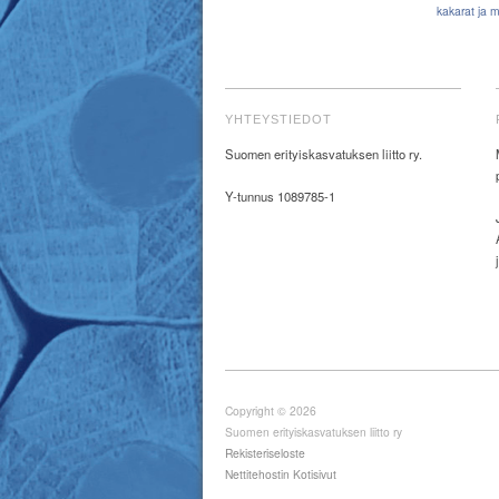
kakarat ja m
YHTEYSTIEDOT
Suomen erityiskasvatuksen liitto ry.
Y-tunnus 1089785-1
Copyright © 2026
Suomen erityiskasvatuksen liitto ry
Rekisteriseloste
Nettitehostin Kotisivut