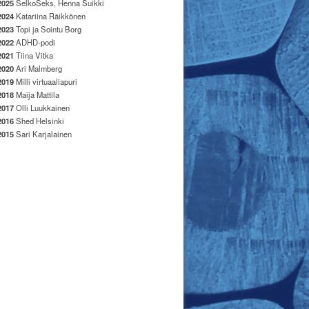
2025
SelkoSeks, Henna Suikki
2024
Katariina Räikkönen
2023
Topi ja Sointu Borg
2022
ADHD-podi
2021
Tiina Vitka
2020
Ari Malmberg
2019
Milli virtuaaliapuri
2018
Maija Mattila
2017
Olli Luukkainen
2016
Shed Helsinki
2015
Sari Karjalainen