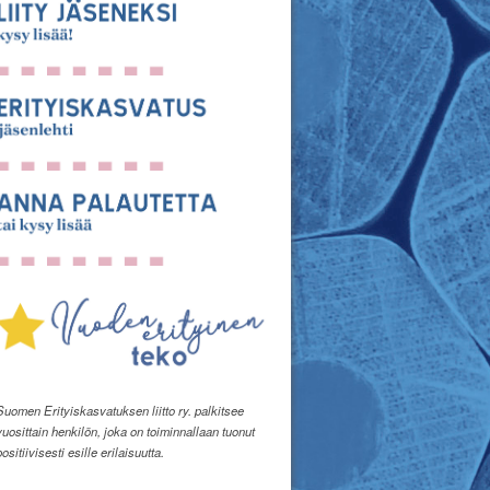
Suomen Erityiskasvatuksen liitto ry. palkitsee
vuosittain henkilön, joka on toiminnallaan tuonut
positiivisesti esille erilaisuutta.