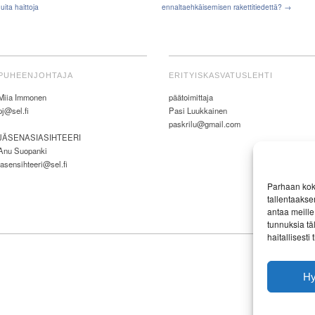
uita haittoja
ennaltaehkäisemisen rakettitiedettä? →
PUHEENJOHTAJA
ERITYISKASVATUSLEHTI
Miia Immonen
päätoimittaja
pj@sel.fi
Pasi Luukkainen
paskrilu@gmail.com
JÄSENASIASIHTEERI
Anu Suopanki
jasensihteeri@sel.fi
Parhaan kok
tallentaakse
antaa meille 
tunnuksia tä
haitallisesti
H