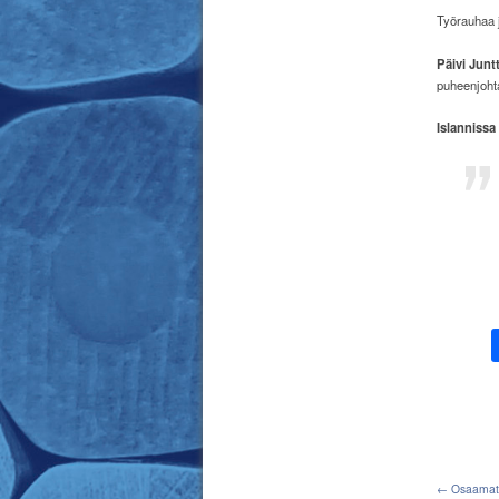
Työrauhaa j
Päivi Juntt
puheenjoht
Islannissa 
← Osaamatto