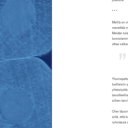
* * *
Meillä on v
menettää ma
Meidän tule
tunnistamin
ottaa vaike
Yksinopetta
tuollaisiin
yhteistyötä
tavoitteell
siihen tarv
Olen täysi
siitä, että
ryhmässä on