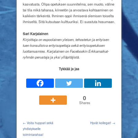
kasvatusta. Olipa opetuksen suunnitelma, sen muoto, väline
tai tila mikä tahansa, kiireetön ja arvostava kohtaaminen on
kaikkein tärkeintä. Ihminen oppii ihmisenä olemisen toiselta
ihmiseltä. Sitä kutsutaan kulttuuriksi. Ei suostuta hosumaan.
Sari Karjalainen
Kirjoittaja on espoolainen yleisen, tehostetun ja erityisen
tuen konsultoiva erityisopettaja sekä erityisopetuksen
luottamusmies.
Karjalainen on Facebookin Erkkamaikat-
ryhmän perustaja ja yksi ylläpitäjistä.
Tykkää ja jaa
0
Shares
← Voita huppari sekä
Hyvät kollegat! →
yhdistykselle
toimintarahaa!