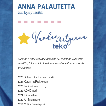
Suomen Erityiskasvatuksen liitto ry. palkitsee vuosittain
henkilön, joka on toiminnallaan tuonut positiivisesti esille
erilaisuutta.
2025
SelkoSeks, Henna Suikki
2024
Katariina Räikkönen
2023
Topi ja Sointu Borg
2022
ADHD-podi
2021
Tiina Vitka
2020
Ari Malmberg
2019
Milli virtuaaliapuri