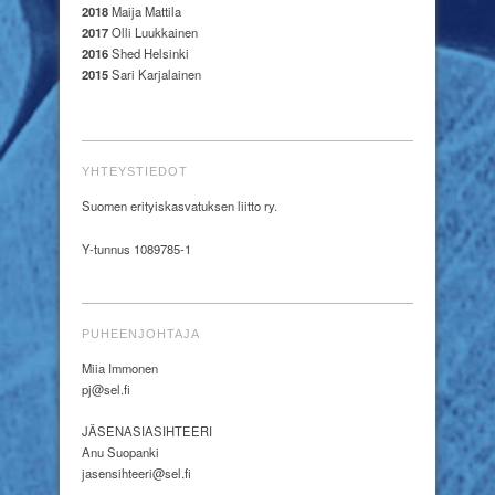
2018
Maija Mattila
2017
Olli Luukkainen
2016
Shed Helsinki
2015
Sari Karjalainen
YHTEYSTIEDOT
Suomen erityiskasvatuksen liitto ry.
Y-tunnus 1089785-1
PUHEENJOHTAJA
Miia Immonen
pj@sel.fi
JÄSENASIASIHTEERI
Anu Suopanki
jasensihteeri@sel.fi