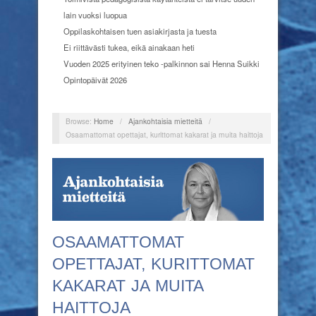
lain vuoksi luopua
Oppilaskohtaisen tuen asiakirjasta ja tuesta
Ei riittävästi tukea, eikä ainakaan heti
Vuoden 2025 erityinen teko -palkinnon sai Henna Suikki
Opintopäivät 2026
Browse:
Home
/
Ajankohtaisia mietteitä
/
Osaamattomat opettajat, kurittomat kakarat ja muita haittoja
OSAAMATTOMAT
OPETTAJAT, KURITTOMAT
KAKARAT JA MUITA
HAITTOJA