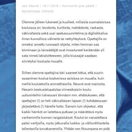
artikkelissa
Jani Käsmä
/
18.11.2016
/
Kommentit pois päältä
/
Osaamattomat
Ajankohtaisia mietteitä
opettajat,
kurittomat
Olemme jälleen lukeneet ja kuulleet, millaista suomalaisissa
kakarat
kouluissa on: levotonta, kuritonta, mahdotonta, raskasta,
ja
väkivaltaista sekä uusi opetussuunnitelma ja digiloikkailua
muita
ilman kunnollisia välineitä tai nettiyhteyksiä. Opettajille on
haittoja
onneksi annettu runsaasti ohjeita, miten homman saa
toimimaan ja lainsäätäjät ovat innostuneet keräämään yli
sata nimeä lakialoitteeseen, jolla kiusaajat saadaan
siirretyksi koulusta muualle.
Siihen olemme opettajina toki saaneet tottua, että suurin
osaaminen koulua koskevissa asioissa on muualla, kuin
meillä koulutetuilla ammattilaisilla. Neuvot ovat mainioita.
Hesarin keskustelupalstaa viimeaikaisiin koulu-
uutisointeihin lukiessani törmäsin mm. ehdotukseen, että
opettajien (!) on heti väkivaltaisen lapsen (!) kohdatessaan
järjestettävä (!) hänelle hoito. Samoin luin ohjeeksi, että
kaikki häiriköt on laitettava putkaan ja määrättävä myös
vanhemmille kunnon rangaistukset. Koulut on varustettava
paitsi vartijoilla, myös jatkuvalla luokka- ja välituntitilanteita
tallentavilla turvakameroilla. Yhtään sen fiksumpana en pidä