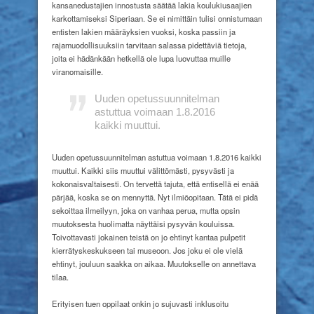
kansanedustajien innostusta säätää lakia koulukiusaajien
karkottamiseksi Siperiaan. Se ei nimittäin tulisi onnistumaan
entisten lakien määräyksien vuoksi, koska passiin ja
rajamuodollisuuksiin tarvitaan salassa pidettäviä tietoja,
joita ei hädänkään hetkellä ole lupa luovuttaa muille
viranomaisille.
Uuden opetussuunnitelman
astuttua voimaan 1.8.2016
kaikki muuttui.
Uuden opetussuunnitelman astuttua voimaan 1.8.2016 kaikki
muuttui. Kaikki siis muuttui välittömästi, pysyvästi ja
kokonaisvaltaisesti. On tervettä tajuta, että entisellä ei enää
pärjää, koska se on mennyttä. Nyt ilmiöopitaan. Tätä ei pidä
sekoittaa ilmeilyyn, joka on vanhaa perua, mutta opsin
muutoksesta huolimatta näyttäisi pysyvän kouluissa.
Toivottavasti jokainen teistä on jo ehtinyt kantaa pulpetit
kierrätyskeskukseen tai museoon. Jos joku ei ole vielä
ehtinyt, jouluun saakka on aikaa. Muutokselle on annettava
tilaa.
Erityisen tuen oppilaat onkin jo sujuvasti inklusoitu