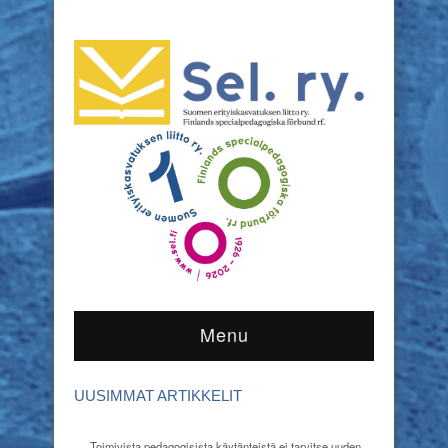
Menu
UUSIMMAT ARTIKKELIT
Toimivista pedagogisista käytänteistä ei tarvitse uuden