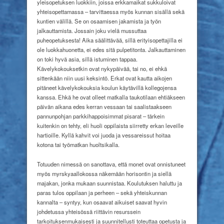
yleisopetuksen luokkiin, joissa erkkamaikat sukkuloivat
yhteisopettamassa – tarvittaessa myös kunnan sisällä sekä
kuntien välillä. Se on osaamisen jakamista ja työn
jalkauttamista. Jossain joku vielä mussuttaa
puheopetuksesta! Aika säälittävää, sillä erityisopettajilla ei
ole luokkahuonetta, ei edes sitä pulpetitonta. Jalkauttaminen
on toki hyvä asia, sillä istuminen tappaa.
Kävelykokouksetkin ovat nykypäivää, tai no, ei ehkä
sittenkään niin uusi keksintö. Erkat ovat kautta aikojen
pitäneet kävelykokouksia koulun käytävillä kollegojensa
kanssa. Ehkä he ovat olleet matkalla taukotilaan ehtiäkseen
päivän aikana edes kerran vessaan tai saalistaakseen
pannunpohjan parkkihappoisimmat pisarat – tärkein
kuitenkin on tehty, eli huoli oppilaista siirretty erkan leveille
hartioille. Kyllä kahvit voi juoda ja vessareissut hoitaa
kotona tai työmatkan huoltsikalla.
Totuuden nimessä on sanottava, että monet ovat onnistuneet
myös myrskyaallokossa näkemään horisontin ja siellä
majakan, jonka mukaan suunnistaa. Koulutuksen haluttu ja
paras tulos oppilaan ja perheen – sekä yhteiskunnan
kannalta – syntyy, kun osaavat aikuiset saavat hyvin
johdetussa yhteisössä riittävin resurssein
tarkoituksenmukaisesti ja suunnitellusti toteuttaa opetusta ja