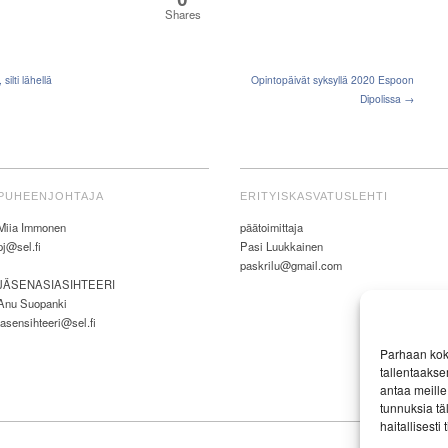
Shares
ilti lähellä
Opintopäivät syksyllä 2020 Espoon
Dipolissa →
PUHEENJOHTAJA
ERITYISKASVATUSLEHTI
Miia Immonen
päätoimittaja
pj@sel.fi
Pasi Luukkainen
paskrilu@gmail.com
JÄSENASIASIHTEERI
Anu Suopanki
jasensihteeri@sel.fi
Parhaan kok
tallentaakse
antaa meille 
tunnuksia tä
haitallisesti