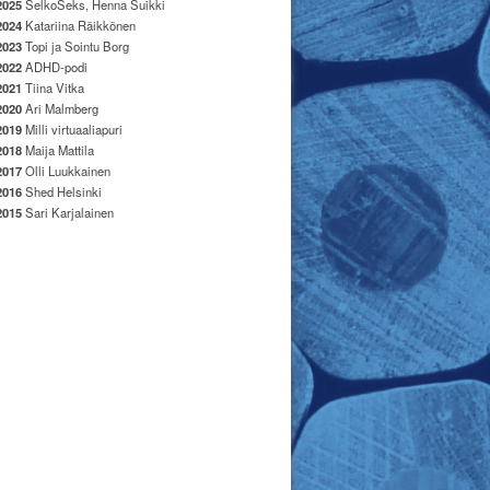
2025
SelkoSeks, Henna Suikki
2024
Katariina Räikkönen
2023
Topi ja Sointu Borg
2022
ADHD-podi
2021
Tiina Vitka
2020
Ari Malmberg
2019
Milli virtuaaliapuri
2018
Maija Mattila
2017
Olli Luukkainen
2016
Shed Helsinki
2015
Sari Karjalainen