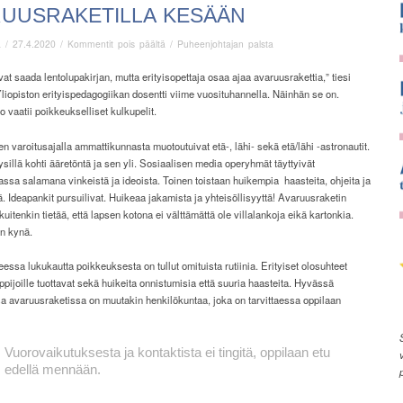
RUUSRAKETILLA KESÄÄN
artikkelissa
ä
/
27.4.2020
/
Kommentit pois päältä
/
Puheenjohtajan palsta
Avaruusraketilla
kesään
vat saada lentolupakirjan, mutta erityisopettaja osaa ajaa avaruusrakettia,” tiesi
liopiston erityispedagogiikan dosentti viime vuosituhannella. Näinhän se on.
 vaatii poikkeukselliset kulkupelit.
 varoitusajalla ammattikunnasta muotoutuivat etä-, lähi- sekä etä/lähi -astronautit.
äysillä kohti ääretöntä ja sen yli. Sosiaalisen media operyhmät täyttyivät
assa salamana vinkeistä ja ideoista. Toinen toistaan huikempia haasteita, ohjeita ja
. Ideapankit pursuilivat. Huikeaa jakamista ja yhteisöllisyyttä! Avaruusraketin
 kuitenkin tietää, että lapsen kotona ei välttämättä ole villalankoja eikä kartonkia.
on kynä.
essa lukukautta poikkeuksesta on tullut omituista rutiinia. Erityiset olosuhteet
 oppijoille tuottavat sekä huikeita onnistumisia että suuria haasteita. Hyvässä
a avaruusraketissa on muutakin henkilökuntaa, joka on tarvittaessa oppilaan
Vuorovaikutuksesta
ja kontaktista
ei tingitä,
oppilaan etu
edellä mennään.