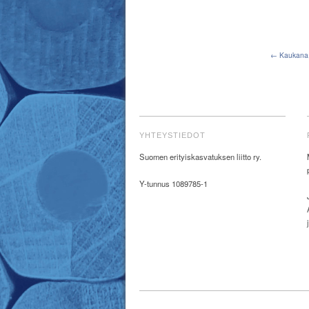
← Kaukana, s
YHTEYSTIEDOT
Suomen erityiskasvatuksen liitto ry.
Y-tunnus 1089785-1