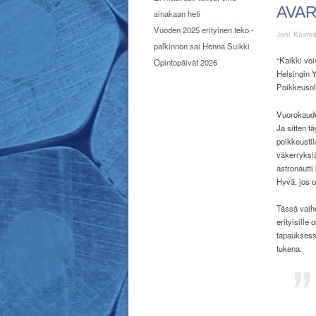
AVA
ainakaan heti
Vuoden 2025 erityinen teko -
Jani Käsm
palkinnon sai Henna Suikki
“Kaikki voi
Opintopäivät 2026
Helsingin Y
Poikkeusolo
Vuorokauden
Ja sitten t
poikkeustil
väkerryksiä
astronautti
Hyvä, jos 
Tässä vaihe
erityisille
tapauksess
tukena.