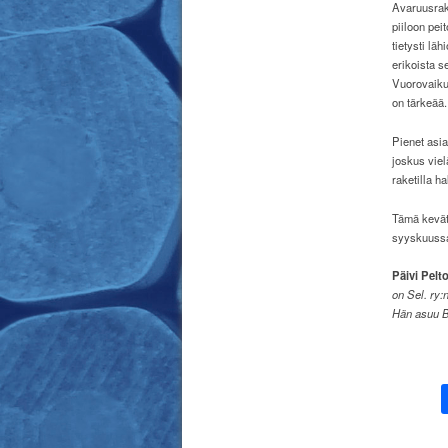
Avaruusrake
piiloon pei
tietysti lä
erikoista s
Vuorovaikut
on tärkeää.
Pienet asia
joskus viel
raketilla h
Tämä kevät 
syyskuuss
Päivi Pelto
on Sel. ry:
Hän asuu Bi