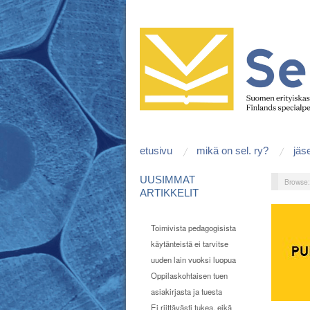
etusivu
mikä on sel. ry?
jäs
UUSIMMAT
Browse
ARTIKKELIT
Toimivista pedagogisista
käytänteistä ei tarvitse
uuden lain vuoksi luopua
Oppilaskohtaisen tuen
asiakirjasta ja tuesta
Ei riittävästi tukea, eikä