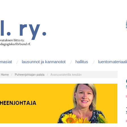
enasiat
lausunnot ja kannanotot
hallitus
luentomateriaali
:
Home
/
Puheenjohtajan palsta
/
Avaruusraketilla kesään