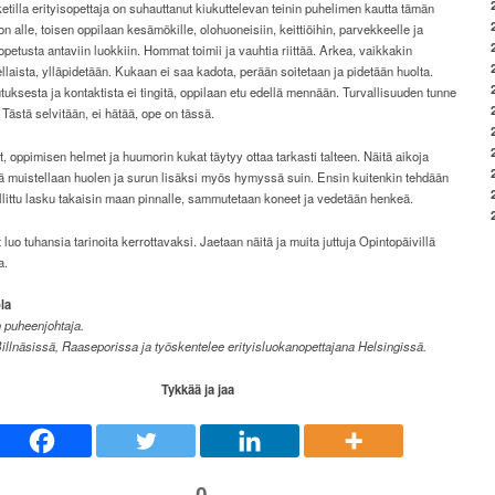
tilla erityisopettaja on suhauttanut kiukuttelevan teinin puhelimen kautta tämän
ton alle, toisen oppilaan kesämökille, olohuoneisiin, keittiöihin, parvekkeelle ja
hiopetusta antaviin luokkiin. Hommat toimii ja vauhtia riittää. Arkea, vaikkakin
ellaista, ylläpidetään. Kukaan ei saa kadota, perään soitetaan ja pidetään huolta.
uksesta ja kontaktista ei tingitä, oppilaan etu edellä mennään. Turvallisuuden tunne
 Tästä selvitään, ei hätää, ope on tässä.
t, oppimisen helmet ja huumorin kukat täytyy ottaa tarkasti talteen. Näitä aikoja
ä muistellaan huolen ja surun lisäksi myös hymyssä suin. Ensin kuitenkin tehdään
allittu lasku takaisin maan pinnalle, sammutetaan koneet ja vedetään henkeä.
luo tuhansia tarinoita kerrottavaksi. Jaetaan näitä ja muita juttuja Opintopäivillä
a.
la
n puheenjohtaja.
llnäsissä, Raaseporissa ja työskentelee erityisluokanopettajana Helsingissä.
Tykkää ja jaa
0