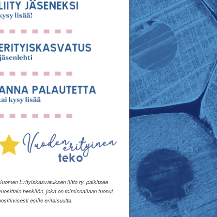
Suomen Erityiskasvatuksen liitto ry. palkitsee
vuosittain henkilön, joka on toiminnallaan tuonut
positiivisesti esille erilaisuutta.