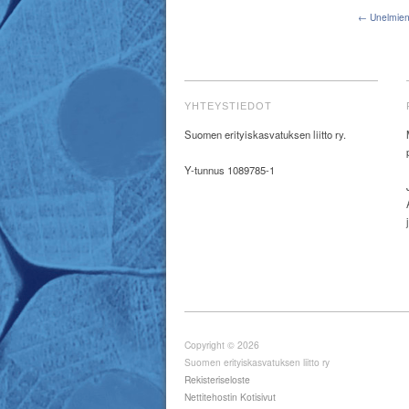
← Unelmien 
YHTEYSTIEDOT
Suomen erityiskasvatuksen liitto ry.
Y-tunnus 1089785-1
Copyright © 2026
Suomen erityiskasvatuksen liitto ry
Rekisteriseloste
Nettitehostin Kotisivut