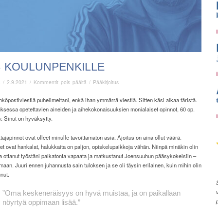
S KOULUNPENKILLE
artikkelissa
ä
/
2.9.2021
/
Kommentit pois päältä
/
Pääkirjoitus
Taas
koulunpenkille
hköpostiviestiä puhelimeltani, enkä ihan ymmärrä viestiä. Sitten käsi alkaa täristä.
ksessa opetettavien aineiden ja aihekokonaisuuksien monialaiset opinnot, 60 op.
s: Sinut on hyväksytty.
ajapinnot ovat olleet minulle tavoittamaton asia. Ajoitus on aina ollut väärä.
 ovat hankalat, halukkaita on paljon, opiskelupaikkoja vähän. Niinpä minäkin olin
a ottanut työstäni palkatonta vapaata ja matkustanut Joensuuhun pääsykokeisiin –
aan. Juuri ennen juhannusta sain tuloksen ja se oli täysin erilainen, kuin mihin olin
nut.
”Oma keskeneräisyys on hyvä muistaa, ja on paikallaan
nöyrtyä oppimaan lisää.”