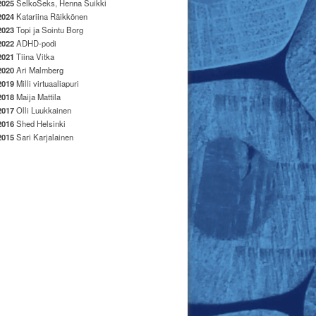
2025
SelkoSeks, Henna Suikki
2024
Katariina Räikkönen
2023
Topi ja Sointu Borg
2022
ADHD-podi
2021
Tiina Vitka
2020
Ari Malmberg
2019
Milli virtuaaliapuri
2018
Maija Mattila
2017
Olli Luukkainen
2016
Shed Helsinki
2015
Sari Karjalainen