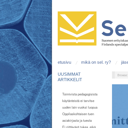
etusivu
mikä on sel. ry?
jäs
UUSIMMAT
Browse
ARTIKKELIT
Toimivista pedagogisista
käytänteistä ei tarvitse
uuden lain vuoksi luopua
Oppilaskohtaisen tuen
asiakirjasta ja tuesta
Ei riittävästi tukea, eikä