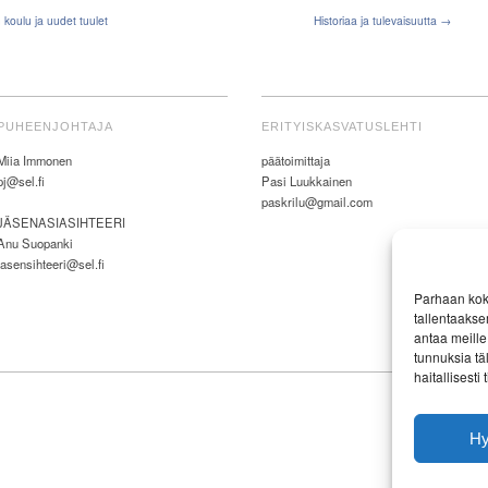
koulu ja uudet tuulet
Historiaa ja tulevaisuutta →
PUHEENJOHTAJA
ERITYISKASVATUSLEHTI
Miia Immonen
päätoimittaja
pj@sel.fi
Pasi Luukkainen
paskrilu@gmail.com
JÄSENASIASIHTEERI
Anu Suopanki
jasensihteeri@sel.fi
Parhaan kok
tallentaakse
antaa meille 
tunnuksia tä
haitallisesti
H