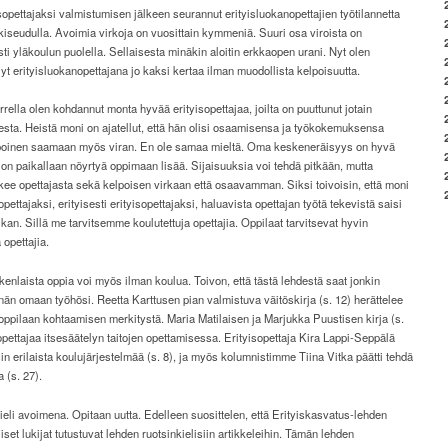
sopettajaksi valmistumisen jälkeen seurannut erityisluokanopettajien työtilannetta
iseudulla. Avoimia virkoja on vuosittain kymmeniä. Suuri osa viroista on
sti yläkoulun puolella. Sellaisesta minäkin aloitin erkkaopen urani. Nyt olen
yt erityisluokanopettajana jo kaksi kertaa ilman muodollista kelpoisuutta.
rella olen kohdannut monta hyvää erityisopettajaa, joilta on puuttunut jotain
sta. Heistä moni on ajatellut, että hän olisi osaamisensa ja työkokemuksensa
poinen saamaan myös viran. En ole samaa mieltä. Oma keskeneräisyys on hyvä
 on paikallaan nöyrtyä oppimaan lisää. Sijaisuuksia voi tehdä pitkään, mutta
kee opettajasta sekä kelpoisen virkaan että osaavamman. Siksi toivoisin, että moni
opettajaksi, erityisesti erityisopettajaksi, haluavista opettajan työtä tekevistä saisi
kan. Sillä me tarvitsemme koulutettuja opettajia. Oppilaat tarvitsevat hyvin
 opettajia.
ikenlaista oppia voi myös ilman koulua. Toivon, että tästä lehdestä saat jonkin
nän omaan työhösi. Reetta Karttusen pian valmistuva väitöskirja (s. 12) herättelee
ppilaan kohtaamisen merkitystä. Maria Matilaisen ja Marjukka Puustisen kirja (s.
opettajaa itsesäätelyn taitojen opettamisessa. Erityisopettaja Kira Lappi-Seppälä
sin erilaista koulujärjestelmää (s. 8), ja myös kolumnistimme Tiina Vitka päätti tehdä
 (s. 27).
eli avoimena. Opitaan uutta. Edelleen suosittelen, että Erityiskasvatus-lehden
set lukijat tutustuvat lehden ruotsinkielisiin artikkeleihin. Tämän lehden