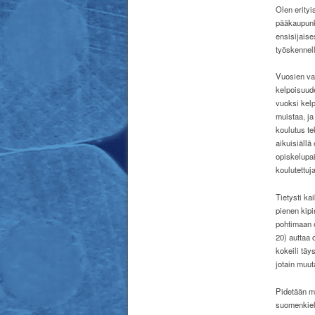
Olen erityi
pääkaupunk
ensisijaise
työskennell
Vuosien var
kelpoisuude
vuoksi kel
muistaa, ja
koulutus te
aikuisiällä 
opiskelupai
koulutettuja
Tietysti ka
pienen kipi
pohtimaan o
20) auttaa 
kokeili täy
jotain muuta
Pidetään mi
suomenkieli