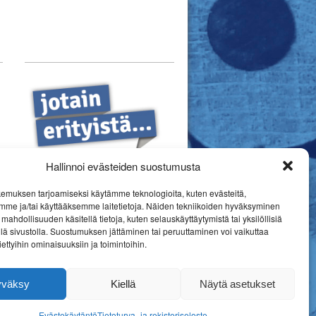
Hallinnoi evästeiden suostumusta
emuksen tarjoamiseksi käytämme teknologioita, kuten evästeitä,
mme ja/tai käyttääksemme laitetietoja. Näiden tekniikoiden hyväksyminen
mahdollisuuden käsitellä tietoja, kuten selauskäyttäytymistä tai yksilöllisiä
llä sivustolla. Suostumuksen jättäminen tai peruuttaminen voi vaikuttaa
 tiettyihin ominaisuuksiin ja toimintoihin.
yväksy
Kiellä
Näytä asetukset
Evästekäytäntö
Tietoturva- ja rekisteriseloste