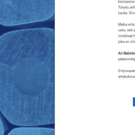
koulupoissa
Tutustu art
kautta. Si
Matka erity
usko, että 
innokkaat h
joka on vii
Ari Malmb
päätoimitta
Erityisopet
aihekokonai