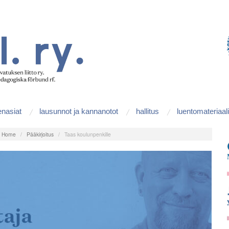
enasiat
lausunnot ja kannanotot
hallitus
luentomateriaali
:
Home
/
Pääkirjoitus
/
Taas koulunpenkille