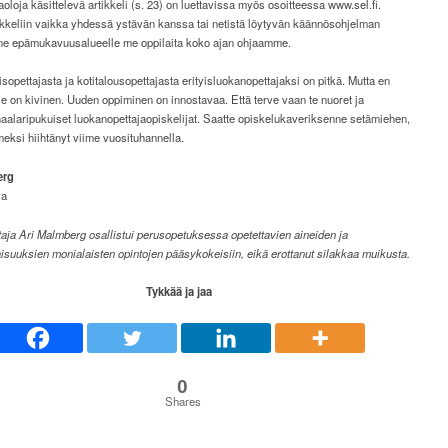
oloja käsittelevä artikkeli (s. 23) on luettavissa myös osoitteessa www.sel.fi.
ikkeliin vaikka yhdessä ystävän kanssa tai netistä löytyvän käännösohjelman
nne epämukavuusalueelle me oppilaita koko ajan ohjaamme.
isopettajasta ja kotitalousopettajasta erityisluokanopettajaksi on pitkä. Mutta en
se on kivinen. Uuden oppiminen on innostavaa. Että terve vaan te nuoret ja
aalaripukuiset luokanopettajaopiskelijat. Saatte opiskelukaveriksenne setämiehen,
meksi hiihtänyt viime vuosituhannella.
erg
ja
taja Ari Malmberg osallistui perusopetuksessa opetettavien aineiden ja
suuksien monialaisten opintojen pääsykokeisiin, eikä erottanut silakkaa muikusta.
Tykkää ja jaa
0
Shares