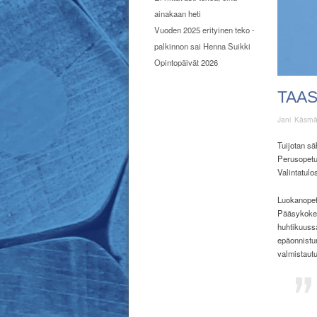
ainakaan heti
Vuoden 2025 erityinen teko -
palkinnon sai Henna Suikki
Opintopäivät 2026
TAA
Jani Käsm
Tuijotan sä
Perusopetu
Valintatulo
Luokanopett
Pääsykokeet
huhtikuuss
epäonnistum
valmistautu