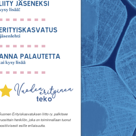
Suomen Erityiskasvatuksen liitto ry. palkitsee
vuosittain henkilön, joka on toiminnallaan tuonut
positiivisesti esille erilaisuutta.